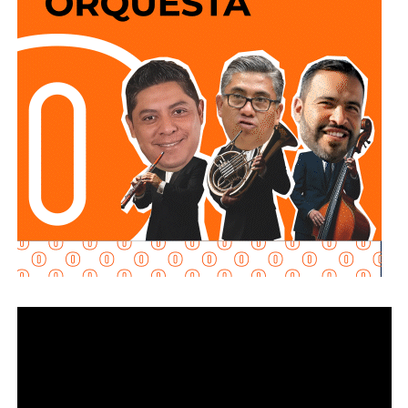
policiales, organismos de auxilio y representantes del
sector privado, el Mandatario Estatal destacó que esta
inversión permitirá reducir riesgos para el personal
operativo, atender con mayor rapidez situaciones de
emergencia y garantizar más seguridad y tranquilidad a las
familias potosinas.
Ricardo Gallardo reconoció la labor de la Secretaría de la
Defensa Nacional mediante la aplicación del Plan DN-III-E,
así como el trabajo del Heroico Cuerpo de Bomberos y de
las agrupaciones de salvamento y rescate, cuyos
integrantes, dijo, son auténticos héroes que protegen
diariamente la vida, la integridad y el patrimonio de la