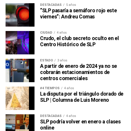
DESTACADAS
5 años
“SLP pasaría a semáforo rojo este
viernes”: Andreu Comas
CIUDAD
4 años
Crudo, el club secreto oculto en el
Centro Histórico de SLP
ESTADO
3 años
A partir de enero de 2024 ya no se
cobrarán estacionamientos de
centros comerciales
#4 TIEMPOS
4 años
La disputa por el triángulo dorado de
SLP | Columna de Luis Moreno
DESTACADAS
4 años
SLP podría volver en enero a clases
online