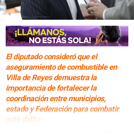
El diputado consideró que el
aseguramiento de combustible en
Villa de Reyes demuestra la
importancia de fortalecer la
coordinación entre municipios,
estado y Federación para combatir
este delito
Por: Redacción