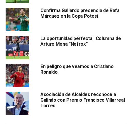
Potosí
Confirma Gallardo presencia de Rafa
Márquez en la Copa Potosí
La oportunidad perfecta | Columna de
Arturo Mena “Nefrox”
, donde el mandatario estatal dialogó con las y los
En peligro que veamos a Cristiano
deportistas, destacando que este tipo de apoyos busca
Ronaldo
impulsar el desarrollo deportivo sin descuidar la
formación académica
. Por ello, adelantó que
se están
gestionando becas deportivas
, con la finalidad de que
Asociación de Alcaldes reconoce a
puedan continuar sus entrenamientos y estudios de
Galindo con Premio Francisco Villarreal
manera equilibrada
, fomentando un crecimiento integral.
Torres
La
delegación potosina cerró su participación con un
total de 120 medallas
, distribuidas en
29 de oro (cinco
más que el año pasado), 29 de plata y 62 de bronce
, en