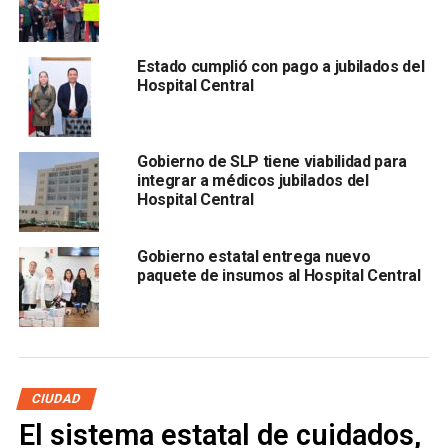
médicos, asegurar calidad en nuestros beneficiarios y
ser
sujetos de los recursos federales del seguro
popular
”, agregó.
Estado cumplió con pago a jubilados del
Hospital Central
Finalmente, dijo que estos documentos comprometen al
centro médico a responder a las nuevas necesidades del
sistema de salid y a estar preparados para lo que será el
Gobierno de SLP tiene viabilidad para
integrar a médicos jubilados del
Instituto de Salud Pública
Hospital Central
Gobierno estatal entrega nuevo
paquete de insumos al Hospital Central
.
CIUDAD
Mónica Liliana Rangel refirió que los documentos que
El sistema estatal de cuidados,
recibió fueron: