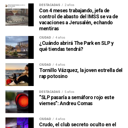
DESTACADAS
2 años
Con 4 meses trabajando, jefa de
control de abasto del IMSS se va de
vacaciones a Jerusalén, echando
mentiras
CIUDAD
4 años
¿Cuándo abrirá The Park en SLP y
qué tiendas tendrá?
CIUDAD
4 años
Tornillo Vázquez, la joven estrella del
rap potosino
DESTACADAS
5 años
“SLP pasaría a semáforo rojo este
viernes”: Andreu Comas
CIUDAD
4 años
Crudo, el club secreto oculto en el