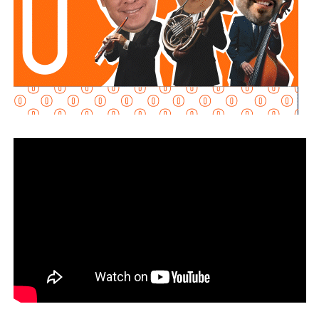
Martínez Acosta señaló que
la dependencia mantiene
disposición para que Uber complete el procedimiento
y pueda operar conforme a la ley, por lo que descartó que
exista una postura de persecución hacia la empresa.
“No es un tema de persecución ni de cacería. Al contrario,
buscamos que ellos mismos nos ayuden a que la
empresa cumpla con la legalidad y con todo lo que
establecen las leyes locales”, afirmó.
La secretaria agregó qu
e incluso han sostenido
reuniones con algunos operadores interesados en
prestar el servicio mediante la plataforma,
También lee:
Medio tiempo: Amor en tiempos de
Geopolítica y futbol | Reflexión de J.C. Haro