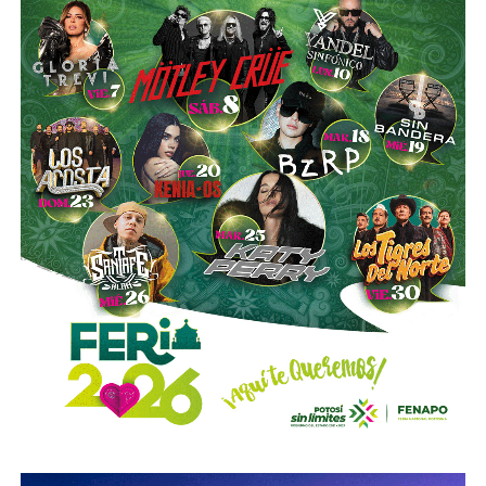
es buena. Ellos estarán tratando de mejorar y brindar un
mejor servicio, mientras que la ciudadanía podrá elegir la
opción que considere más conveniente”, comentó.
La titular de la SCT reiteró que, mientras Uber no complete
el procedimiento administrativo y cumpla con las
obligaciones previstas en la ley, la plataforma no podrá
prestar el servicio de transporte en San Luis Potosí.
También lee:
Ya es oficial: MiTaxi será la plataforma oficial
de transporte de la Fenapo 2026