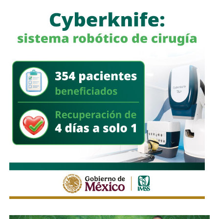
a quienes se les ha explicado el proceso de
regularización.
Asimismo, sostuvo que el incumplimiento de
la empresa
deja a los propios conductores en una situación de
vulnerabilidad,
al no contar con las condiciones legales
previstas por la normativa estatal.
“Es la empresa la que no cumple con lo que las leyes
locales establecen y eso deja a los operadores en estado
de indefensión”, señaló.
Respecto a la llegada de nuevas plataformas digitales al
estado
, Martínez Acosta consideró que la
competencia representa una oportunidad para
mejorar la calidad del servicio de transporte.
“Hoy el gremio del taxismo entiende que la competencia