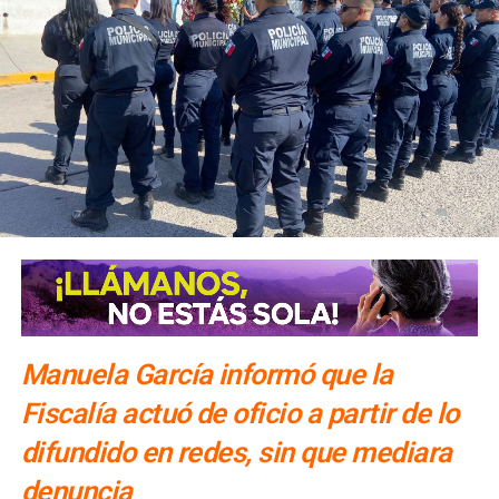
El número exacto de paquetes vendidos o apartados por
las agencias solo se conocerá al cierre de la temporada,
dijo Alonso.
También lee:
Gallardo arranca operativo de seguridad para
Fenapo 2026
Manuela García informó que la
Fiscalía actuó de oficio a partir de lo
difundido en redes, sin que mediara
denuncia