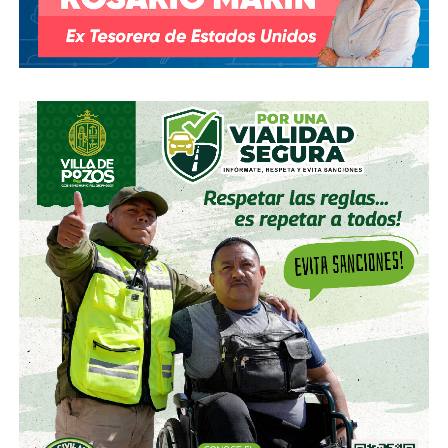
cambio en la presidencia) el oriundo de Monterrey
ha
comprado, además, acciones de la propia Televisa
.
Empezó con 7.8%, lo que lo volvió su tercer mayor
accionista; y hace unas semanas, se acabó se consolidar.
El pasado mes de junio, como parte de un aumento de
capital de alrededor de 7 mil millones de pesos aprobado
por los accionistas de Televisa, la empresa informó que l
a
participación de Martínez podría llegar a 22.3% una
vez se conviertan las obligaciones que compró, lo
que lo convertiría en el mayor accionista individual de
la compañía.
Esa conversión todavía no ocurre: se proyecta para 2027.
Azcárraga ha reducido considerablemente sus acciones
de la compañía, aunque conserva (vía un fideicomiso
familiar y una clase especial de acciones) el control formal
del voto de la empresa, independientemente de cuánto
capital tenga cada quien. En resumidas cuentas, aunque
Emilio Azcárraga tiene el poder de decisión
,
el mismo