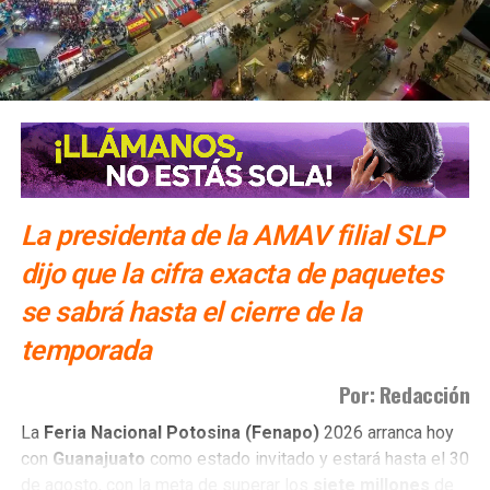
La presidenta de la AMAV filial SLP
dijo que la cifra exacta de paquetes
se sabrá hasta el cierre de la
temporada
Por: Redacción
La
Feria Nacional Potosina (Fenapo)
2026 arranca hoy
con
Guanajuato
como estado invitado y estará hasta el 30
de agosto, con la meta de superar los
siete millones
de