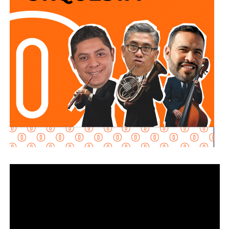
pertenece a dos de los grupos empresariales más
grandes de México: uno controlado por el magnate
Carlos
Slim
, y otro por el financiero regiomontano
David
Martínez Guzmán
, en sociedad con la cúpula de
Grupo
Televisa.
Aquos El Realito es una sociedad integrada por
Aqualia
Gestión Integral de Agua
(44%) y
Aqualia
Infraestructura
(5%), filiales del grupo español
FCC
;
Conoinsa
(50.999%), filial de
Empresas ICA
; y
Servicios
de Agua Trident
(0.001%), filial de la japonesa
Mitsui
.
El bloque Aqualia (49% del consorcio) responde, en última
instancia, a Carlos Slim: de acuerdo con registros
financieros citados por Bankinter y El Economista en
octubre de 2025, Slim controla 81.46% de FCC de forma
directa y otro 7.247% a través de Operadora Inbursa de
Fondos de Inversión. FCC, a su vez, mantiene 51% de
Aqualia después de vender 49% de esa filial al fondo