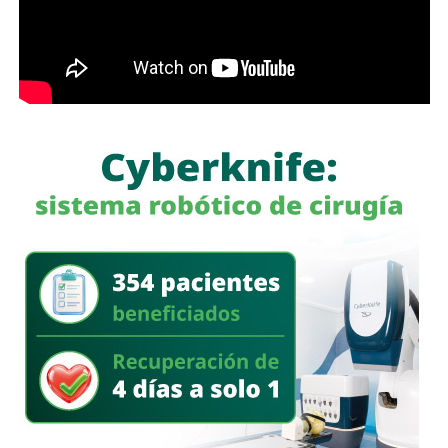
australiano
IFM Investors
.
Históricamente propiedad de la familia Koplowitz,
FCC se
consolidó como una de las constructoras más
importantes de España
, pero fue acumulando una deuda
que la dejó al borde de la quiebra a mediados de la década