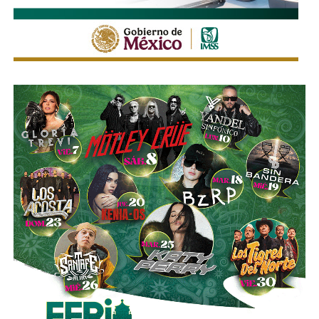
pasada, hasta que
el ingeniero Slim inyectó el capital
necesario para salvar a la compañía y convertirse en
su principal accionista
. Desde su llegada, se han hecho
con proyectos de la talla de la remodelación del
Estadio
Santiago Bernabéu
del Real Madrid y de la ampliación
del
Metro de Nueva York
.
El vínculo de Slim con El Realito no se limita a su
participación como socio operador. La propia constructora
de Carlos Slim,
Carso Infraestructura y Construcción
(CICSA)
, fue la que diseñó y construyó físicamente la
presa, bajo un contrato adjudicado en 2008. Así lo
documenta el propio sitio de CICSA, que enlista la obra en
su portafolio de proyectos de agua, junto con reportes de
la revista
Expansión
y los reportes anuales de Grupo
Carso, que reportan el avance de la construcción en 2008 y
su conclusión en 2012. Es decir:
antes de cobrar por
operar el acueducto, Slim ya había cobrado por
levantarlo.