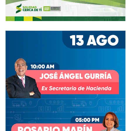
hombre de confianza de Emilio Azcárraga Jean
, al
grado que cuando en 2024 este último dio un paso al
costado de la presidencia de Grupo Televisa en medio de
las investigaciones por el presunto soborno a ejecutivos
de la FIFA para asegurar los derechos del Mundial, fueron
ellos dos quienes asumieron el puesto de
Co-
Presidentes Ejecutivo
s.
Su relación con Martínez no se limita a Empresas ICA
,
pues desde octubre de 2024 (justo unos días antes del