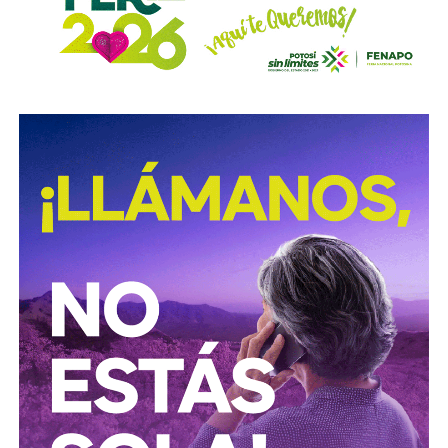
El otro bloque,
Conoinsa/Empresas ICA
(50.999% del
consorcio, la porción mayor), no es de Slim (o no del todo).
Según documentó el periodista Mathieu Tourliere en un
reportaje de investigación para la revista
Proceso
(15 de
marzo de 2025), con actas de asamblea y registros
públicos,
el conglomerado ICA lo controla desde el
rescate financiero de 2016-2018 el financiero
regiomontano David Martínez Guzmán
, vía vehículos
de Luxemburgo ligados a su fondo
Fintech Advisory
, en
sociedad con
Bernardo Gómez
y
Alfonso de Angoitia
,
los dos copresidentes de Grupo Televisa.
La estructura accionaria de ICA Tenedora se ha modificado
con el tiempo: tras la venta a la francesa Vinci, en
diciembre de 2022, de la participación conjunta en Grupo
Aeroportuario Centro Norte (OMA), quedó en
30% para
Martínez y 23.95% para cada uno de los dos
ejecutivos de Televisa
y un 1.2% de Control Empresarial