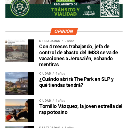
financiero que reparte el control de El Realito con los
dos hombres más poderosos de Televisa está, al
mismo tiempo, camino a convertirse en el mayor
dueño accionario de la propia televisora.
OPINIÓN
DESTACADAS
2 años
Con 4 meses trabajando, jefa de
control de abasto del IMSS se va de
vacaciones a Jerusalén, echando
mentiras
CIUDAD
4 años
¿Cuándo abrirá The Park en SLP y
qué tiendas tendrá?
CIUDAD
4 años
Tornillo Vázquez, la joven estrella del
David Martínez es apodado coloquialmente como “
El
rap potosino
Fantasma de Wall Street
”, y ha adquirido un poder
inmenso en Latinoamérica, especialmente en Argentina,
DESTACADAS
5 años