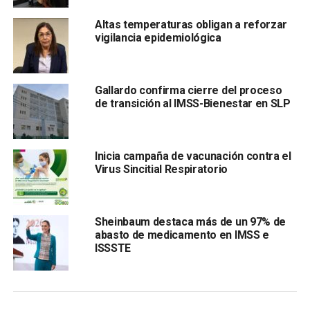
materiales de curación, pero todos ya gestionados por la
Coordinación Estatal d el IMSS-Bienestar
Altas temperaturas obligan a reforzar
vigilancia epidemiológica
Gallardo confirma cierre del proceso
.
de transición al IMSS-Bienestar en SLP
Dijo que se sostuvo una reunión entre autoridades de
salud en el estado, del
IMSS-Bienestar y del Hospital
Inicia campaña de vacunación contra el
Virus Sincitial Respiratorio
Sheinbaum destaca más de un 97% de
con las y los médicos residentes el día 17 de septiembre,
abasto de medicamento en IMSS e
ISSSTE
en donde se les informó que desde el viernes 13 de
septiembre el Gobierno Estatal a través de la Secretaría
de Salud entregó materiales que habían señalado de
urgentes, y con la entrega de hoy queda garantizado el