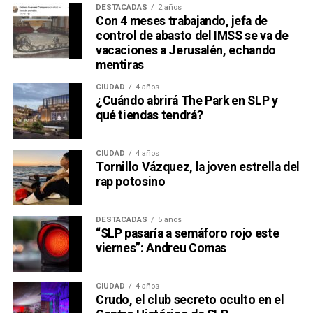
DESTACADAS
2 años
Con 4 meses trabajando, jefa de
control de abasto del IMSS se va de
vacaciones a Jerusalén, echando
mentiras
CIUDAD
4 años
¿Cuándo abrirá The Park en SLP y
qué tiendas tendrá?
CIUDAD
4 años
Tornillo Vázquez, la joven estrella del
rap potosino
DESTACADAS
5 años
“SLP pasaría a semáforo rojo este
viernes”: Andreu Comas
CIUDAD
4 años
Crudo, el club secreto oculto en el