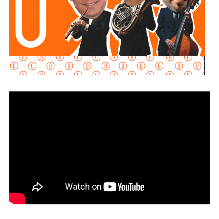
seguridad previstas en la legislación estatal.
La diputada Brisseire Sánchez López, explicó que
mantener las luces encendidas permite incrementar
la visibilidad de las motocicletas ante otros usuarios
de la vía
, debido a que por sus dimensiones pueden ser
menos perceptibles que otros vehículos, particularmente
durante determinadas condiciones de circulación.
Señaló que esta medida se encuentra contemplada dentro
de estándares internacionales de seguridad vial, entre
ellos los establecidos en la
Convención de Viena sobre
la Circulación Vial, d
e la que México forma parte, y tiene
como finalidad reducir los factores de riesgo asociados
con la circu lación de motocicletas.