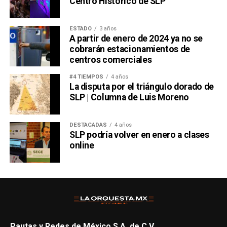
Centro Histórico de SLP
ESTADO
3 años
A partir de enero de 2024 ya no se
cobrarán estacionamientos de
centros comerciales
#4 TIEMPOS
4 años
La disputa por el triángulo dorado de
SLP | Columna de Luis Moreno
DESTACADAS
4 años
SLP podría volver en enero a clases
online
Pautas y Redes de México S.A. de C.V.