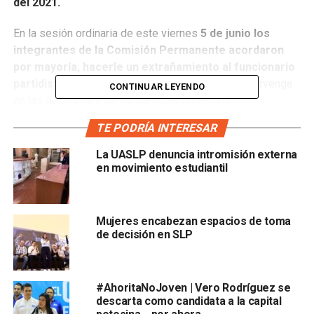
del 2021.
En la sesión ordinaria de este viernes
5 de junio los
integrantes de la Comisión Permanente acordaron
por mayoría, hacerle un extrañamiento al funcionario
partidista nacional
, con el objetivo de que no intervenga
CONTINUAR LEYENDO
en las decisiones de los panistas potosinos.
TE PODRÍA INTERESAR
Manifestaron su desacuerdo en algunas posturas que
ha tomado Larios Córdova en medios de
La UASLP denuncia intromisión externa
comunicación
, en las que claramente se ve su
en movimiento estudiantil
interferencia en asuntos que competen únicamente a la
militancia potosina.
Mujeres encabezan espacios de toma
de decisión en SLP
#AhoritaNoJoven | Vero Rodríguez se
descarta como candidata a la capital