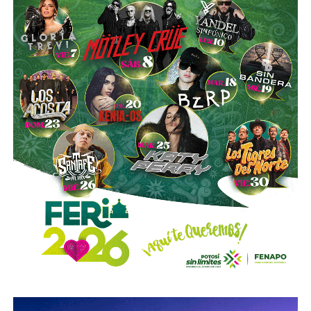
La utilización de luces encendidas de manera permanente
y de elementos luminosos o reflejantes permitirá facilitar
la identificación de estos vehículos por parte de los
demás conductores, particularmente durante la noche, en
zonas con poca iluminación o ante condiciones que
reduzcan la visibilidad.
La diputada Sánchez López señaló que estas
disposiciones representan una medida preventiva
orientada a proteger la vida de las personas motociclistas,
disminuir la posibilidad de accidentes y reducir la
gravedad de las lesiones y fallecimientos derivados de
siniestros viales.
Con esta reforma, el Congreso del Estado fortalece las
acciones de prevención y seguridad vial, promoviendo una
movilidad más segura para las personas que utilizan
motocicletas y motonetas en San Luis Potosí.