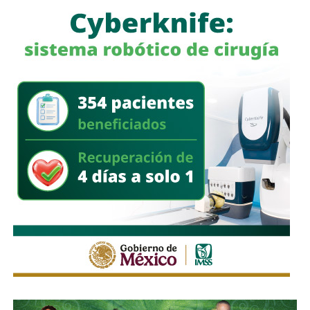
La legisladora destacó que, la Ley General de Movilidad y
Seguridad Vial establece la obligación de las autoridades
competentes de implementar medidas preventivas
orientadas a disminuir los factores de riesgo y garantizar,
en la mayor medida posible, la protección de la vida y la
integridad física de las personas durante sus
desplazamientos por las vías públicas.
Con la reforma aprobada, el marco regulatorio estatal
incorpora medidas adicionales dirigidas a mejorar la
seguridad de quienes utilizan motocicletas y
motonetas,
atendiendo principios y estándares
nacionales e internacionales en materia de movilidad y
seguridad vial.