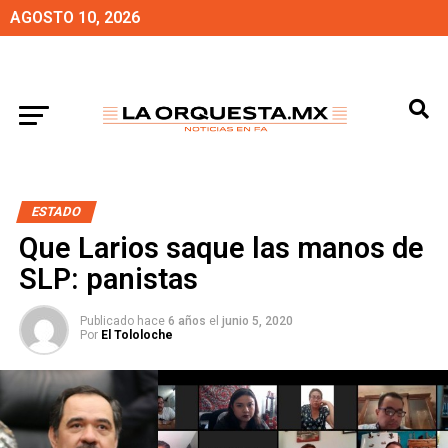
AGOSTO 10, 2026
ESTADO
Que Larios saque las manos de
SLP: panistas
Publicado hace
6 años
el
junio 5, 2020
Por
El Tololoche