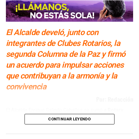
El Alcalde develó, junto con
integrantes de Clubes Rotarios, la
segunda Columna de la Paz y firmó
un acuerdo para impulsar acciones
que contribuyan a la armonía y la
convivencia
Por: Redacción
El Alcalde Enrique Galindo Ceballos se sumó a
Rotary
International y a los Clubes Rotarios de San Luis
CONTINUAR LEYENDO
Potosí en la promoción de la paz, al develar la
Columna de la Paz a un costado del parque de