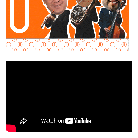
Martínez Acosta señaló que
la dependencia mantiene
disposición para que Uber complete el procedimiento
y pueda operar conforme a la ley, por lo que descartó que
exista una postura de persecución hacia la empresa.
“No es un tema de persecución ni de cacería. Al contrario,
buscamos que ellos mismos nos ayuden a que la
empresa cumpla con la legalidad y con todo lo que
establecen las leyes locales”, afirmó.
La secretaria agregó qu
e incluso han sostenido
reuniones con algunos operadores interesados en
prestar el servicio mediante la plataforma,
También lee:
Medio tiempo: Amor en tiempos de
Geopolítica y futbol | Reflexión de J.C. Haro