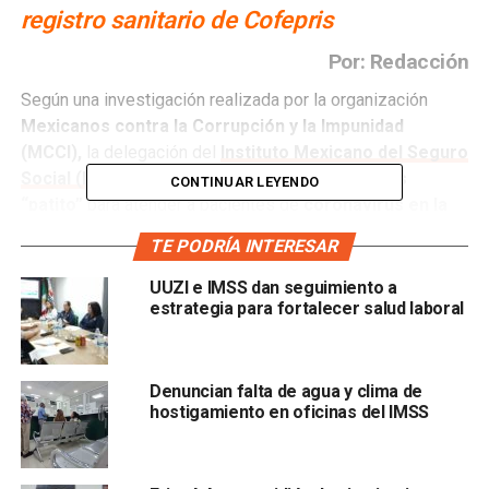
registro sanitario de Cofepris
Por: Redacción
Según una investigación realizada por la organización
Mexicanos contra la Corrupción y la Impunidad
(MCCI),
la delegación del
Instituto Mexicano del Seguro
Social (IMSS)
habría comprado 20 ventiladores
CONTINUAR LEYENDO
“patito”
para atender a pacientes de
coronavirus en la
Clínica 50,
en la capital potosina.
TE PODRÍA INTERESAR
De acuerdo con
Global Media
,
el 4 de mayo la
UUZI e IMSS dan seguimiento a
delegación del IMSS en San Luis Potosí gastó 20
estrategia para fortalecer salud laboral
millones 300 mil pesos por la compra de 20
ventiladores
para atender pacientes de covid-19 a la
empresa
Industrias Sandoval S.A. de C.V.
Denuncian falta de agua y clima de
hostigamiento en oficinas del IMSS
Sin embargo, señalaron que
estos mismos ventiladores
fueron rechazados por el mismo IMSS en otras tres
entidades,
debido a que
no contaban con el registro