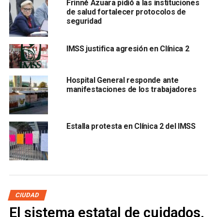
Frinné Azuara pidió a las instituciones
sanitario ante la Comisión Federal de Protección
de salud fortalecer protocolos de
contra Riesgos Sanitarios (Cofepris).
seguridad
La primera delegación que rechazó estos ventiladores
IMSS justifica agresión en Clínica 2
marca Eternity fue
Veracruz
, el 29 de abril; un día
después, el 30 de abril, la delegación de
Yucatán
también
los rechazó; y el 7 de mayo, la delegación de
Quintana
Hospital General responde ante
Roo
también los rechazó por la falta del registro sanitario
manifestaciones de los trabajadores
y algunas inconsistencias en la documentación.
Estalla protesta en Clínica 2 del IMSS
CIUDAD
El investigador de la organización,
Raúl Olmo
s, dijo que en
El sistema estatal de cuidados,
Compranet se puede consultar el documento de la