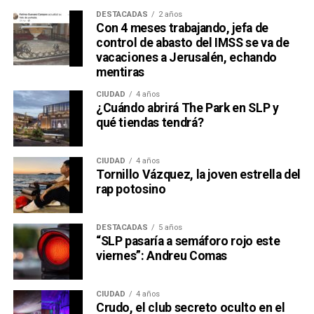
DESTACADAS
2 años
Con 4 meses trabajando, jefa de
control de abasto del IMSS se va de
vacaciones a Jerusalén, echando
mentiras
CIUDAD
4 años
¿Cuándo abrirá The Park en SLP y
qué tiendas tendrá?
CIUDAD
4 años
Tornillo Vázquez, la joven estrella del
rap potosino
DESTACADAS
5 años
“SLP pasaría a semáforo rojo este
viernes”: Andreu Comas
CIUDAD
4 años
Crudo, el club secreto oculto en el