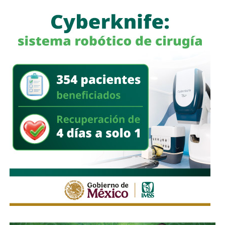
a quienes se les ha explicado el proceso de
regularización.
Asimismo, sostuvo que el incumplimiento de
la empresa
deja a los propios conductores en una situación de
vulnerabilidad,
al no contar con las condiciones legales
previstas por la normativa estatal.
“Es la empresa la que no cumple con lo que las leyes
locales establecen y eso deja a los operadores en estado
de indefensión”, señaló.
Respecto a la llegada de nuevas plataformas digitales al
estado
, Martínez Acosta consideró que la
competencia representa una oportunidad para
mejorar la calidad del servicio de transporte.
“Hoy el gremio del taxismo entiende que la competencia