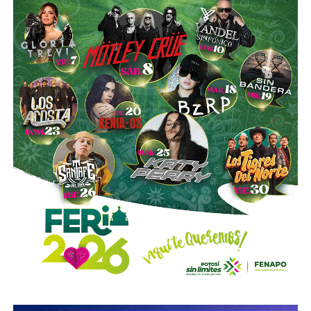
es buena. Ellos estarán tratando de mejorar y brindar un
mejor servicio, mientras que la ciudadanía podrá elegir la
opción que considere más conveniente”, comentó.
La titular de la SCT reiteró que, mientras Uber no complete
el procedimiento administrativo y cumpla con las
obligaciones previstas en la ley, la plataforma no podrá
prestar el servicio de transporte en San Luis Potosí.
También lee:
Ya es oficial: MiTaxi será la plataforma oficial
de transporte de la Fenapo 2026