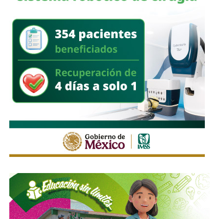
Asimismo, sostuvo que el incumplimiento de
la empresa
deja a los propios conductores en una situación de
vulnerabilidad,
al no contar con las condiciones legales
previstas por la normativa estatal.
“Es la empresa la que no cumple con lo que las leyes
locales establecen y eso deja a los operadores en estado
de indefensión”, señaló.
Respecto a la llegada de nuevas plataformas digitales al
estado
, Martínez Acosta consideró que la
competencia representa una oportunidad para
mejorar la calidad del servicio de transporte.
“Hoy el gremio del taxismo entiende que la competencia
es buena. Ellos estarán tratando de mejorar y brindar un
mejor servicio, mientras que la ciudadanía podrá elegir la
opción que considere más conveniente”, comentó.