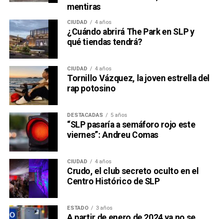
mentiras
CIUDAD
4 años
¿Cuándo abrirá The Park en SLP y
qué tiendas tendrá?
CIUDAD
4 años
Tornillo Vázquez, la joven estrella del
rap potosino
DESTACADAS
5 años
“SLP pasaría a semáforo rojo este
viernes”: Andreu Comas
CIUDAD
4 años
Crudo, el club secreto oculto en el
Centro Histórico de SLP
ESTADO
3 años
A partir de enero de 2024 ya no se