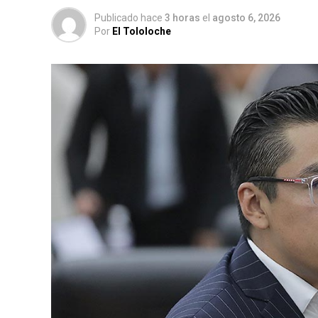
Publicado hace
3 horas
el
agosto 6, 2026
Por
El Tololoche