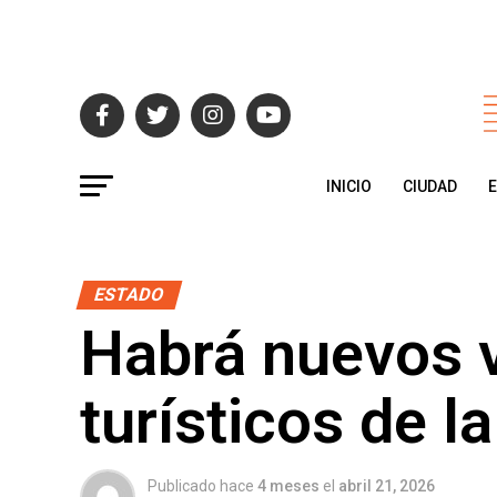
INICIO
CIUDAD
ESTADO
Habrá nuevos v
turísticos de l
Publicado hace
4 meses
el
abril 21, 2026