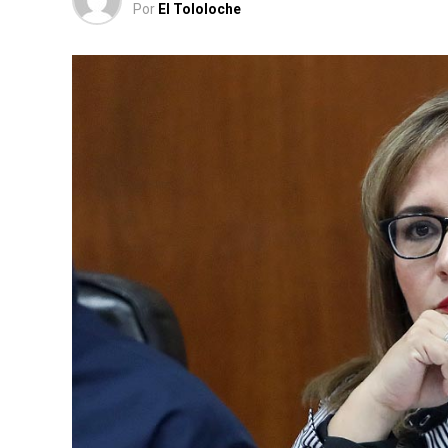
Por
El Tololoche