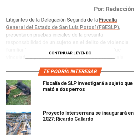
Por: Redacción
Litigantes de la Delegación Segunda de la
Fiscalía
General del Estado de San Luis Potosí (FGESLP)
,
presentaron pruebas iniciales de la presunta
responsabilidad de
un sujeto en el delito de violencia
familiar en agravio de sus padres, por lo que fue
CONTINUAR LEYENDO
vinculado a proceso en el municipio de Matehuala.
Se indicó que lo anterior se derivó a
los hechos
TE PODRÍA INTERESAR
suscitados el 28 de abril de 2019, al interior del
Fiscalía de SLP investigará a sujeto que
domicilio ubicado en el andador de Colibrí de la
mató a dos perros
colonia La Granja en el municipio en mención, en
donde el ahora detenido compartía la vivienda con
sus padres.
Proyecto Interserrana se inaugurará en
2027: Ricardo Gallardo