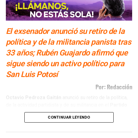
El exsenador anunció su retiro de la
política y de la militancia panista tras
33 años; Rubén Guajardo afirmó que
sigue siendo un activo político para
San Luis Potosí
Por: Redacción
Octavio Pedroza Gaitán
anunció su retiro de la política,
de la actividad partidista y de su militancia en el
Partido
Acción Nacional (PAN),
donde permaneció durante
33
CONTINUAR LEYENDO
años
. La decisión, dijo, fue resultado de un proceso de
reflexión con el que considera concluido un ciclo en su
vida pública.