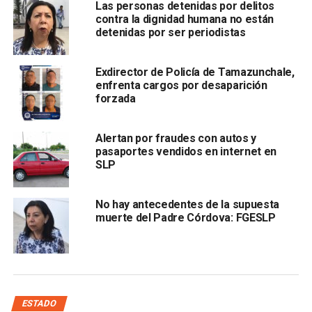
Las personas detenidas por delitos
contra la dignidad humana no están
Este comenzó a discutir con su madre por unos
detenidas por ser periodistas
documentos al grado de ponerse agresivo y abalanzó su
cuerpo frente al rostro de ella en forma retadora, por lo
Exdirector de Policía de Tamazunchale,
que su padre intervino intentando calmar al individuo,
enfrenta cargos por desaparición
posteriormente, también fue agredido,
por lo que la
forzada
mujer intervino a defender a su esposo, la cual fue
derribada sobre una silla cuando su hijo le dio un
Alertan por fraudes con autos y
puñetazo en la cara.
pasaportes vendidos en internet en
SLP
No hay antecedentes de la supuesta
muerte del Padre Córdova: FGESLP
Tras lo ocurrido, las víctimas acudieron ante las
autoridades de la Fiscalía a denunciar a su agresor, por lo
que el juez de Control le dictó al imputado identificado
como
José Guadalupe “N”,
como medida cautelar la
ESTADO
privación de su libertad por medio de la prisión preventiva.