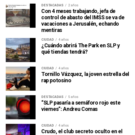
DESTACADAS
2 años
Con 4 meses trabajando, jefa de
control de abasto del IMSS se va de
vacaciones a Jerusalén, echando
mentiras
CIUDAD
4 años
¿Cuándo abrirá The Park en SLP y
qué tiendas tendrá?
CIUDAD
4 años
Tornillo Vázquez, la joven estrella del
rap potosino
DESTACADAS
5 años
“SLP pasaría a semáforo rojo este
viernes”: Andreu Comas
CIUDAD
4 años
Crudo, el club secreto oculto en el