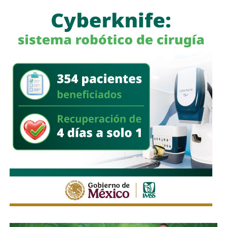
orientación y, en caso necesario, ser canalizadas a la
unidad médica correspondiente.
La secretaria reiteró que los procedimientos se llevan a
cabo de acuerdo con
la legislación vigente y bajo
atención de personal médico profesional
.
De esta manera, mientras el estado acumula más de 400
interrupciones legales del embarazo desde la aprobación
de este derecho, la Secretaría de Salud identifica como
uno de los pendientes que la población conozca con
mayor claridad
que el servicio está disponible y dónde
puede solicitarse
.
También lee:
Deudores alimentarios podrían enfrentar
cárcel por ocultar bienes en SLP