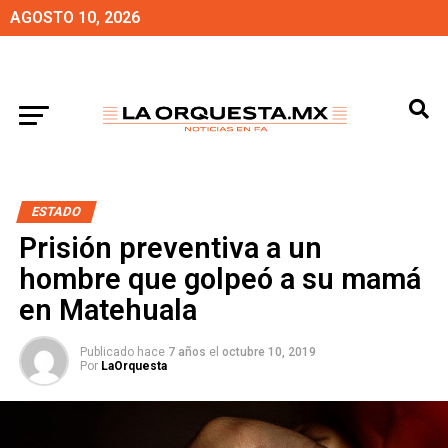
AGOSTO 10, 2026
ESTADO
Prisión preventiva a un
hombre que golpeó a su mamá
en Matehuala
Publicado hace
7 años
el
octubre 10, 2019
Por
LaOrquesta