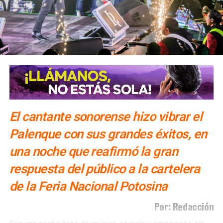
señalaron que desde hace 40 años
se conmemora el Día
de la Paz y destacaron que este memorial representa
un llamado permanente a trabajar por ella.
“La paz se
construye con acciones diarias”, expresaron, e invitaron a
El cantante sonorense hizo vibrar el
la población a participar en actividades que contribuyan a
Palenque con sus grandes éxitos, en
que la paz prevalezca.
una noche que reafirmó la gran
Durante el acto, personas integrantes de Rotary realizaron
respuesta del público a la cartelera
pronunciamientos a favor de la paz en distintos idiomas.
Asimismo, se informó que esta e
s la segunda Columna
de la Feria Nacional Potosina
de la Paz que promueve y devela el Distrito 41-30 de
Por: Redacción
Rotary International,
que agrupa a clubes rotarios de
esta región, como parte de sus acciones para fomentar la