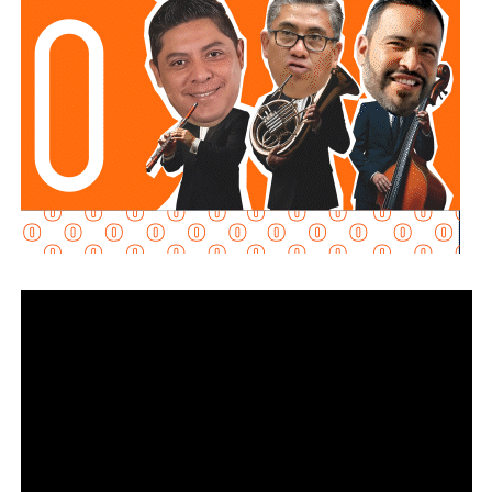
Además la disposición también señala que las personas
conductoras deberán cumplir con las demás medidas de
seguridad previstas en la legislación estatal.
La diputada Brisseire Sánchez López, explicó que
mantener las luces encendidas permite incrementar
la visibilidad de las motocicletas ante otros usuarios
de la vía
, debido a que por sus dimensiones pueden ser
menos perceptibles que otros vehículos, particularmente
durante determinadas condiciones de circulación.
Señaló que esta medida se encuentra contemplada dentro
de estándares internacionales de seguridad vial, entre
ellos los establecidos en la
Convención de Viena sobre
la Circulación Vial, d
e la que México forma parte, y tiene
como finalidad reducir los factores de riesgo asociados
con la circu lación de motocicletas.