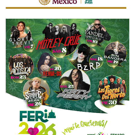
motonetas,
atendiendo principios y estándares
nacionales e internacionales en materia de movilidad y
seguridad vial.
La utilización de luces encendidas de manera permanente
y de elementos luminosos o reflejantes permitirá facilitar
la identificación de estos vehículos por parte de los
demás conductores, particularmente durante la noche, en
zonas con poca iluminación o ante condiciones que
reduzcan la visibilidad.
La diputada Sánchez López señaló que estas
disposiciones representan una medida preventiva
orientada a proteger la vida de las personas motociclistas,
disminuir la posibilidad de accidentes y reducir la
gravedad de las lesiones y fallecimientos derivados de
siniestros viales.
Con esta reforma, el Congreso del Estado fortalece las