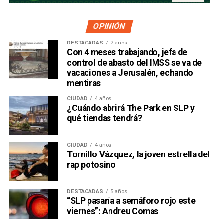
OPINIÓN
DESTACADAS
2 años
Con 4 meses trabajando, jefa de
control de abasto del IMSS se va de
vacaciones a Jerusalén, echando
mentiras
CIUDAD
4 años
¿Cuándo abrirá The Park en SLP y
qué tiendas tendrá?
CIUDAD
4 años
Tornillo Vázquez, la joven estrella del
rap potosino
DESTACADAS
5 años
“SLP pasaría a semáforo rojo este
viernes”: Andreu Comas