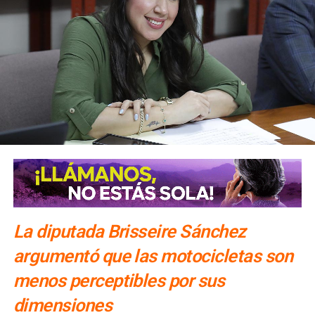
Gracias al impulso del Gobernador Ricardo Gallardo
Cardona para ofrecer espectáculos de primer nivel, el
renovado Palenque continúa consolidándose como uno de
los espacios de entretenimiento más importantes de esta
edición. El cambio que se vive y se siente también se
refleja en una Feria que ofrece una cartelera renovada y
experiencias para que potosinos y visitantes disfruten de
grandes noches musicales.
La diputada Brisseire Sánchez
argumentó que las motocicletas son
Este domingo 9 de agosto,
la actividad continuará con
menos perceptibles por sus
la presentación de Conjunto Primavera, agrupación
dimensiones
con décadas de trayectoria y canciones que forman