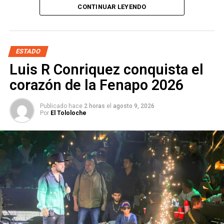
International y a los Clubes Rotarios de San Luis
CONTINUAR LEYENDO
ARTÍCULOS RELACIONADOS:
FGESLP
Potosí en la promoción de la paz, al develar la
MARÍA MANUELA GARCÍA CÁZARES
USO DE IA
Columna de la Paz a un costado del parque de
Morales
y firmar un acuerdo y pacto de paz impulsado por
SIGUIENTE
Guardia Civil cumple el sueño de Edwin Alejandro de
esta organización.
ESTADO
ser Policía Honorario
Luis R Conriquez conquista el
Acompañado por la
Presidenta del DIF Municipal, Estela
NO TE PIERDAS
corazón de la Fenapo 2026
Arriaga Márquez
,
y representantes de distintos
Alexis Mayel, ver a San Luis más allá del lente
Clubes Rotarios,
el Presidente Municipal
destacó la
Publicado hace
2 horas
el
agosto 9, 2026
importancia de promover valores y acciones que
Por
El Tololoche
contribuyan a construir condiciones de armonía en la
ciudad y en el país.
“Cuenten con esta ciudad para
sumarse a esta iniciativa”,
expresó, al señalar que la
paz también forma parte de los valores que deben
impulsarse desde el Gobierno de la Capital.
A nombre de las y los Rotarios, David Eaton Kenner y
Silvia Leticia Sánchez Aguilar