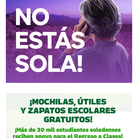
inmenso en Latinoamérica, especialmente en Argentina,
donde ha servido como negociador para la deuda nacional
y en 2017, fue considerado por Forbes como el hombre
más rico de dicho país. El regiomontano tiene un historial
documentado de tomar control de empresas en
dificultades financieras a partir de deuda: lo hizo con la
textilera CYDSA en los años 90, con la vidriera Vitro entre
2009 y 2012, y con las ya mencionadas Empresas ICA
desde 2016.
Algo similar realizó en 2020 con
Grupo Aeroportuario
del Centro Norte
(OMA), el operador de, entre otros, el
Aeropuerto Ponciano Arriaga de la capital potosina.
Fintech compró primero acciones especiales que
garantizaban el control de la aeroportuaria y luego
concretó una oferta pública con la que en julio de 2021,
alcanzó el 30.1% de participación económica, suficiente
para mantener el control hasta que lo vendieron a la
francesa Vinci Airports en 2022 (El Economista, dic. 2020