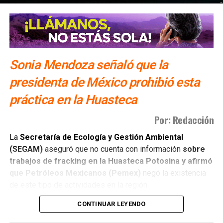
suspendiera la importación del producto y emitiera
levantarlo.
una alerta de seguridad para restringir los viajes a la
entidad
tras los bloqueos carreteros y la violencia
El otro bloque,
Conoinsa/Empresas ICA
(50.999% del
registrada en días recientes.
consorcio, la porción mayor), no es de Slim (o no del todo).
Según documentó el periodista Mathieu Tourliere en un
También lee:
El Realito: la presa con huellas de Televisa y
Sonia Mendoza señaló que la
reportaje de investigación para la revista
Proceso
(15 de
Slim
presidenta de México prohibió esta
marzo de 2025), con actas de asamblea y registros
públicos,
el conglomerado ICA lo controla desde el
práctica en la Huasteca
rescate financiero de 2016-2018 el financiero
regiomontano David Martínez Guzmán
, vía vehículos
Por: Redacción
de Luxemburgo ligados a su fondo
Fintech Advisory
, en
La
Secretaría de Ecología y Gestión Ambiental
sociedad con
Bernardo Gómez
y
Alfonso de Angoitia
,
(SEGAM)
aseguró que no cuenta con información
sobre
los dos copresidentes de Grupo Televisa.
trabajos de fracking en la Huasteca Potosina y afirmó
que Petróleos Mexicanos (Pemex)
negó la existencia
La estructura accionaria de ICA Tenedora se ha modificado
de este tipo de actividades en la región.
con el tiempo: tras la venta a la francesa Vinci, en
diciembre de 2022, de la participación conjunta en Grupo
CONTINUAR LEYENDO
La titular de la dependencia,
Sonia Mendoza Díaz,
Aeroportuario Centro Norte (OMA), quedó en
30% para
explicó que hasta el momento el tema únicamente había
Martínez y 23.95% para cada uno de los dos