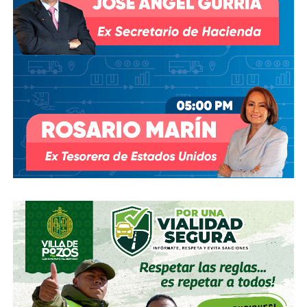
presidente
Andrés Manuel López Obrador
respondió a
una petición del gobernador Ricardo Gallardo Cardona con
un “a lo mejor se lo cambiamos” que no derivó en ningún
trámite documentado; y desde 2025, la Comisión Nacional
del Agua asegura estar “evaluando” el retiro de la
concesión, hasta el momento, sin resolución.
También lee:
Diputada pide poner un alto a la empresa de
El Realito