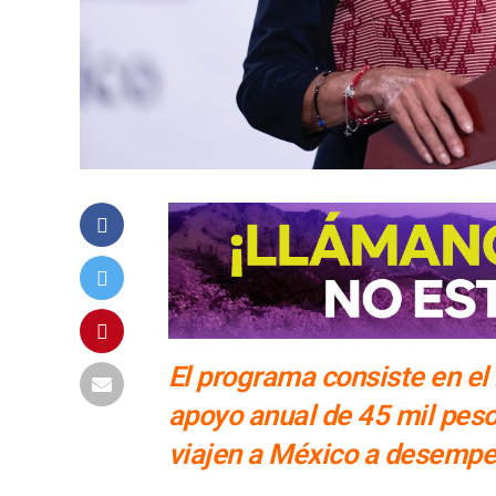
El programa consiste en el 
apoyo anual de 45 mil peso
viajen a México a desempe