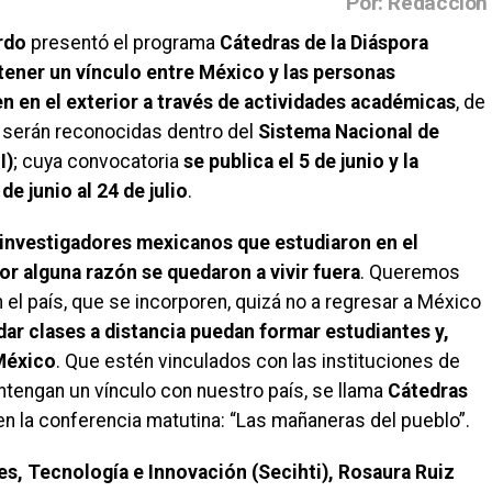
Por: Redacción
rdo
presentó el programa
Cátedras de la Diáspora
ener un vínculo entre México y las personas
n en el exterior a través de actividades académicas
, de
s serán reconocidas dentro del
Sistema Nacional de
I)
; cuya convocatoria
se publica el 5 de junio y la
e junio al 24 de julio
.
 investigadores mexicanos que estudiaron en el
or alguna razón se quedaron a vivir fuera
. Queremos
l país, que se incorporen, quizá no a regresar a México
ar clases a distancia puedan formar estudiantes y,
 México
. Que estén vinculados con las instituciones de
engan un vínculo con nuestro país, se llama
Cátedras
 en la conferencia matutina: “Las mañaneras del pueblo”.
s, Tecnología e Innovación (Secihti), Rosaura Ruiz