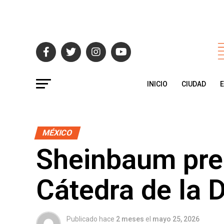
INICIO
CIUDAD
MÉXICO
Sheinbaum pre
Cátedra de la 
Publicado hace
2 meses
el
mayo 25, 2026