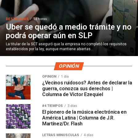
DESTACADAS
14 horas
Uber se quedó a medio trámite y no
podrá operar aún en SLP
La titular de la SCT aseguró que la empresa no completó los requisitos
establecidos por la ley, aunque mantiene abiertas...
OPINIÓN
OPINIÓN
1 día
¿Vecinos ruidosos? Antes de declarar la
guerra, conozca sus derechos |
Columna de Víctor Ezequiel
#4 TIEMPOS
3 días
El pionero de la música electrónica en
América Latina | Columna de J.R.
Martínez/Dr. Flash
LETRAS MINÚSCULAS
4 días