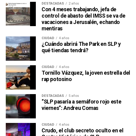
DESTACADAS
2 años
Con 4 meses trabajando, jefa de
control de abasto del IMSS se va de
vacaciones a Jerusalén, echando
mentiras
CIUDAD
4 años
¿Cuándo abrirá The Park en SLP y
qué tiendas tendrá?
CIUDAD
4 años
Tornillo Vázquez, la joven estrella del
rap potosino
DESTACADAS
5 años
“SLP pasaría a semáforo rojo este
viernes”: Andreu Comas
CIUDAD
4 años
Crudo, el club secreto oculto en el