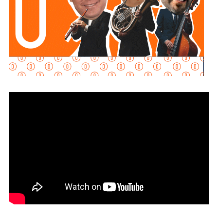
posteriormente se depositan en el fondo, permitiendo
separar el agua más clara para que continúe con las
etapas de filtración y desinfección antes de su
distribución.
Con estas acciones,
Interapas
fortalece la infraestructura
hidráulica de la zona metropolitana y avanza en la
modernización de la planta “Los Filtros”, trabajos que
contribuirán a mejorar la eficiencia del proceso de
potabilización y la continuidad del suministro de agua
potable.