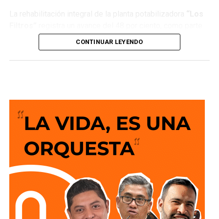
La rehabilitación integral de la planta potabilizadora
“Los
Filtros”
registra un avance del 48 por ciento, como parte
de los trabajos que realiza
Interapas
para modernizar una
CONTINUAR LEYENDO
de las principales fuentes de abastecimiento de agua
potable de la zona metropolitana.
Esta planta recibe agua proveniente de la
presa San José
y su rehabilitación permitirá recuperar su capacidad de
operación, optimizar el proceso de potabilización y
ofrecer un servicio más confiable para miles de familias.
La semana pasada concluyeron los trabajos de
mantenimiento y restauración en los módulos donde se
lleva a cabo el proceso de potabilización del agua, para
continuar con la limpieza y mantenimiento integral de las
instalaciones de la planta.
La siguiente etapa contempla el equipamiento de los
tanques de floculación y sedimentación, donde las
partículas e impurezas que contiene el agua se agrupan y