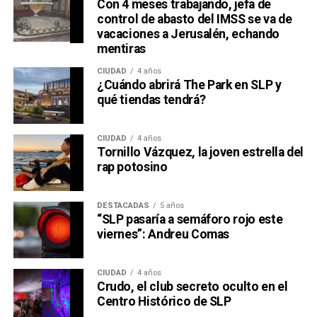
Con 4 meses trabajando, jefa de
control de abasto del IMSS se va de
vacaciones a Jerusalén, echando
mentiras
CIUDAD
4 años
¿Cuándo abrirá The Park en SLP y
qué tiendas tendrá?
CIUDAD
4 años
Tornillo Vázquez, la joven estrella del
rap potosino
DESTACADAS
5 años
“SLP pasaría a semáforo rojo este
viernes”: Andreu Comas
CIUDAD
4 años
Crudo, el club secreto oculto en el
Centro Histórico de SLP