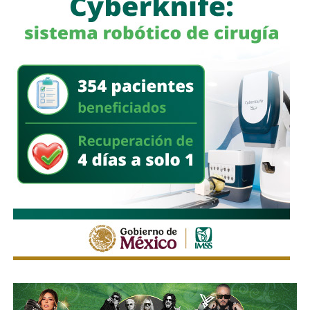
nuestro policía”, afirmó
García Cázares
, quien llamó a la
ciudadanía a denunciar conductas irregulares de cualquier
corporación policial y habló de una “apertura total” de la
dependencia.
La fiscal señaló que, al momento de su declaración, no
había tenido contacto con
Villa Gutiérrez
ni con el
alcalde
Enrique Galindo Ceballos
sobre el caso.
También lee:
Fiscalía indaga a policías municipales en
punto de venta de drogas