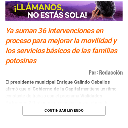
Ya suman 36 intervenciones en
proceso para mejorar la movilidad y
los servicios básicos de las familias
potosinas
Por: Redacción
El
presidente municipal Enrique Galindo Ceballos
afirmó que el
Gobierno de la Capital
mantiene un ritmo
constante de trabajo con el programa
Vialidades
Potosinas 2.0
, al poner en marcha nuevas obras de
pavimentación e infraestructura en distintos sectores de
CONTINUAR LEYENDO
San Luis Capital
. Actualmente se desarrollan
36
intervenciones
, entre ellas las calles
Pico de Orizaba,