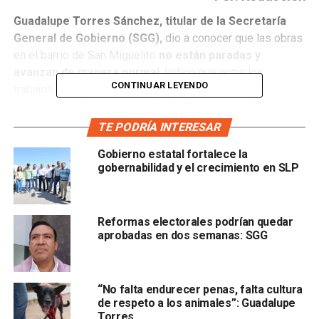
Guadalupe Torres Sánchez, titular de la Secretaría
General de Gobierno (SGG),
dio a conocer que las obras
en el barrio de San Miguelito
no están paradas y
avanzan de manera normal
. Indicó que entre los
CONTINUAR LEYENDO
trabajos que se realizan está
n la ampliación de
banquetas, el mejoramiento de la cantera y la
instalación de cableado subterráneo.
TE PODRÍA INTERESAR
Gobierno estatal fortalece la
El secretario general de gobierno detalló que
fueron “los
gobernabilidad y el crecimiento en SLP
emisarios de la herencia maldita” quienes
presentaron cinco juicios de amparo que frenaron la
obra,
por lo que esto, además de lo grande que es el área,
Reformas electorales podrían quedar
provocaron atrasos en el proyecto.
aprobadas en dos semanas: SGG
“No falta endurecer penas, falta cultura
de respeto a los animales”: Guadalupe
Torres