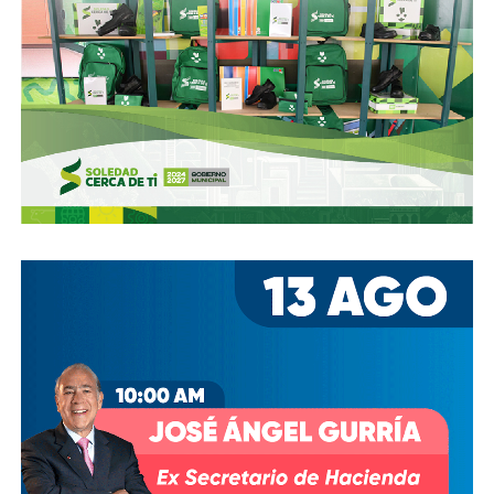
Gómez y De Angoitia han sido por muchos años los
hombre de confianza de Emilio Azcárraga Jean
, al
grado que cuando en 2024 este último dio un paso al
costado de la presidencia de Grupo Televisa en medio de
las investigaciones por el presunto soborno a ejecutivos
de la FIFA para asegurar los derechos del Mundial, fueron
ellos dos quienes asumieron el puesto de
Co-
Presidentes Ejecutivo