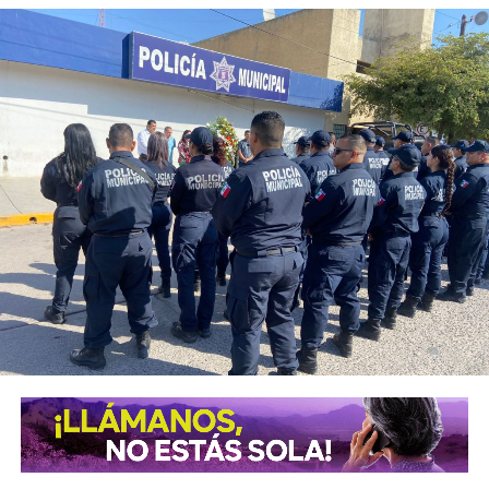
vez que concluyan las diligencias.
En paralelo, la
Fiscalía General del Estado de San Luis
Potosí (FGESLP)
abrió su propia indagatoria sobre el
mismo caso, sin que mediara denuncia. “Por las redes es
un acto que se puede hacer de oficio y nosotros lo
estamos haciendo”, informó la fiscal general
María
Manuela García Cázares
.
La fiscal ubicó el lugar donde fueron captados los
elementos como un punto identificado por las autoridades