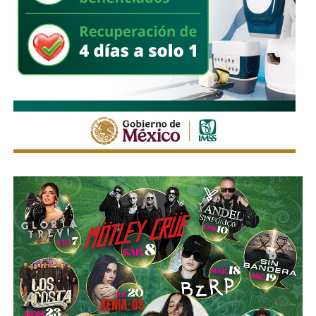
Históricamente propiedad de la familia Koplowitz,
FCC se
consolidó como una de las constructoras más
importantes de España
, pero fue acumulando una deuda
que la dejó al borde de la quiebra a mediados de la década
pasada, hasta que
el ingeniero Slim inyectó el capital
necesario para salvar a la compañía y convertirse en
su principal accionista
. Desde su llegada, se han hecho
con proyectos de la talla de la remodelación del
Estadio
Santiago Bernabéu
del Real Madrid y de la ampliación
del
Metro de Nueva York
.
El vínculo de Slim con El Realito no se limita a su
participación como socio operador. La propia constructora
de Carlos Slim,
Carso Infraestructura y Construcción
(CICSA)
, fue la que diseñó y construyó físicamente la
presa, bajo un contrato adjudicado en 2008. Así lo
documenta el propio sitio de CICSA, que enlista la obra en