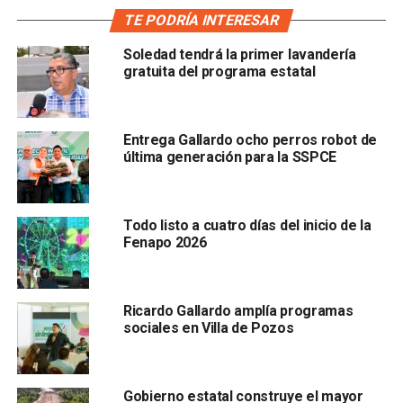
colocó a la entidad entre los cuatro estados mejor
TE PODRÍA INTERESAR
posicionados de la región
noreste del país,
junto con
Coahuila, Nuevo León y Tamaulipas
, por su desempeño
Soledad tendrá la primer lavandería
para generar, atraer y retener talento e inversión.
gratuita del programa estatal
De acuerdo con
el estudio presentado este 2026
, la
región noreste fue clasificada con
indicadores de alta y
Entrega Gallardo ocho perros robot de
muy alta competitividad entre las seis regiones del
última generación para la SSPCE
país
, destacando que el perfil competitivo de estas
entidades representa la base para su desarrollo, ya que la
inversión en corredores produce derramas
Todo listo a cuatro días del inicio de la
productivas
Fenapo 2026
Ricardo Gallardo amplía programas
sociales en Villa de Pozos
Gobierno estatal construye el mayor