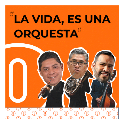
concesión a la empresa operadora, la cual tiene a
personajes muy poderosos detrás.
El consorcio Aquos El Realito, operador del acueducto que
ha fallado al menos 73 veces desde 2021 y dejado 277
días sin agua a las colonias que dependen de él,
pertenece a dos de los grupos empresariales más
grandes de México: uno controlado por el magnate
Carlos
Slim
, y otro por el financiero regiomontano
David
Martínez Guzmán
, en sociedad con la cúpula de
Grupo
Televisa.
Aquos El Realito es una sociedad integrada por
Aqualia
Gestión Integral de Agua
(44%) y
Aqualia
Infraestructura
(5%), filiales del grupo español
FCC
;
Conoinsa
(50.999%), filial de
Empresas ICA
; y
Servicios
de Agua Trident
(0.001%), filial de la japonesa
Mitsui
.
El bloque Aqualia (49% del consorcio) responde, en última