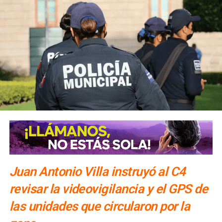
Gallardo lleva infraestructura deportiva a Cerro de
San Pedro
NO TE PIERDAS
Sheinbaum anuncia incremento salarial para
maestras y maestros
Juan Antonio Villa instruyó al C4
revisar la videovigilancia y el GPS de
las unidades que circularon por la