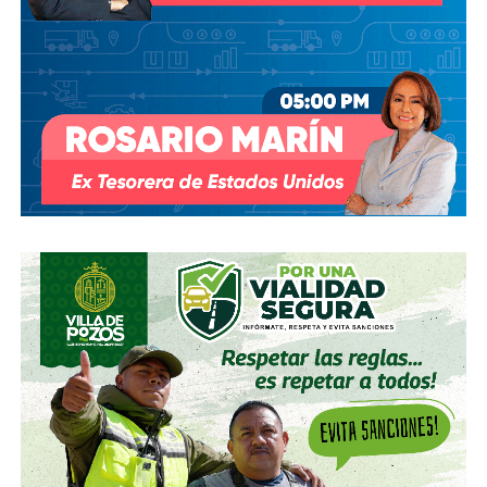
s.
Su relación con Martínez no se limita a Empresas ICA
,
pues desde octubre de 2024 (justo unos días antes del
cambio en la presidencia) el oriundo de Monterrey
ha
comprado, además, acciones de la propia Televisa
.
Empezó con 7.8%, lo que lo volvió su tercer mayor
accionista; y hace unas semanas, se acabó se consolidar.
El pasado mes de junio, como parte de un aumento de
capital de alrededor de 7 mil millones de pesos aprobado
por los accionistas de Televisa, la empresa informó que l
a
participación de Martínez podría llegar a 22.3% una
vez se conviertan las obligaciones que compró, lo
que lo convertiría en el mayor accionista individual de
la compañía.
Esa conversión todavía no ocurre: se proyecta para 2027.
Azcárraga ha reducido considerablemente sus acciones