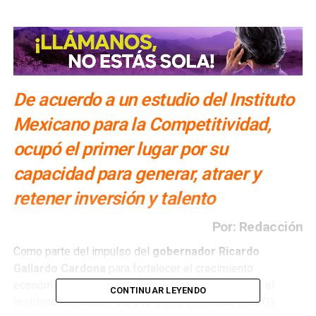
De acuerdo a un estudio del Instituto
Mexicano para la Competitividad,
ocupó el primer lugar por su
capacidad para generar, atraer y
retener inversión y talento
Por: Redacción
Como parte del impulso del
gobernador Ricardo
Gallardo Cardona
para fortalecer el crecimiento
económico y la competitividad de San Luis Potosí, el
CONTINUAR LEYENDO
Instituto Mexicano para la Competitividad (IMCO)