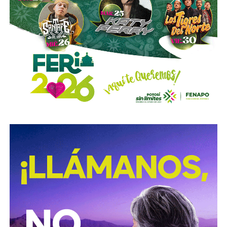
su portafolio de proyectos de agua, junto con reportes de
la revista
Expansión
y los reportes anuales de Grupo
Carso, que reportan el avance de la construcción en 2008 y
su conclusión en 2012. Es decir:
antes de cobrar por
operar el acueducto, Slim ya había cobrado por
levantarlo.
El otro bloque,
Conoinsa/Empresas ICA
(50.999% del
consorcio, la porción mayor), no es de Slim (o no del todo).
Según documentó el periodista Mathieu Tourliere en un
reportaje de investigación para la revista
Proceso
(15 de
marzo de 2025), con actas de asamblea y registros
públicos,
el conglomerado ICA lo controla desde el
rescate financiero de 2016-2018 el financiero
regiomontano David Martínez Guzmán
, vía vehículos
de Luxemburgo ligados a su fondo
Fintech Advisory
, en
sociedad con
Bernardo Gómez
y
Alfonso de Angoitia
,
los dos copresidentes de Grupo Televisa.