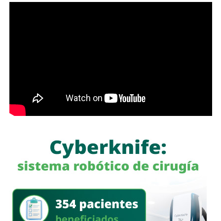
instancia, a Carlos Slim: de acuerdo con registros
financieros citados por Bankinter y El Economista en
octubre de 2025, Slim controla 81.46% de FCC de forma
directa y otro 7.247% a través de Operadora Inbursa de
Fondos de Inversión. FCC, a su vez, mantiene 51% de
Aqualia después de vender 49% de esa filial al fondo
australiano
IFM Investors
.