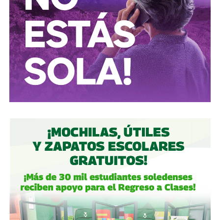
La estructura accionaria de ICA Tenedora se ha modificado
con el tiempo: tras la venta a la francesa Vinci, en
diciembre de 2022, de la participación conjunta en Grupo
Aeroportuario Centro Norte (OMA), quedó en
30% para
Martínez y 23.95% para cada uno de los dos
ejecutivos de Televisa
y un 1.2% de Control Empresarial
de Capitales, filial de Grupo Carso de Carlos Slim, es decir,
el propio Slim también tiene una participación minoritaria,
aunque simbólica, dentro del bloque de ICA.