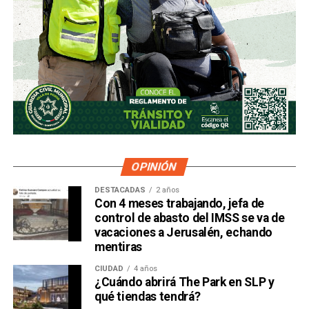
de la compañía, aunque conserva (vía un fideicomiso
familiar y una clase especial de acciones) el control formal
del voto de la empresa, independientemente de cuánto
capital tenga cada quien. En resumidas cuentas, aunque
Emilio Azcárraga tiene el poder de decisión
,
el mismo
financiero que reparte el control de El Realito con los
dos hombres más poderosos de Televisa está, al
mismo tiempo, camino a convertirse en el mayor
dueño accionario de la propia televisora.
OPINIÓN
DESTACADAS
2 años
Con 4 meses trabajando, jefa de
control de abasto del IMSS se va de
vacaciones a Jerusalén, echando
mentiras
CIUDAD
4 años
¿Cuándo abrirá The Park en SLP y
qué tiendas tendrá?