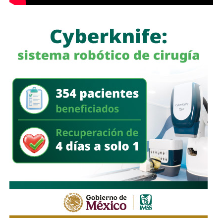
a quienes se les ha explicado el proceso de
regularización.
Asimismo, sostuvo que el incumplimiento de
la empresa
deja a los propios conductores en una situación de
vulnerabilidad,
al no contar con las condiciones legales
previstas por la normativa estatal.
“Es la empresa la que no cumple con lo que las leyes
locales establecen y eso deja a los operadores en estado
de indefensión”, señaló.
Respecto a la llegada de nuevas plataformas digitales al
estado
, Martínez Acosta consideró que la
competencia representa una oportunidad para
mejorar la calidad del servicio de transporte.