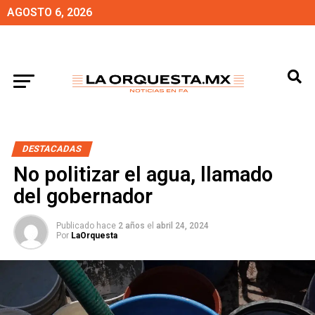
AGOSTO 6, 2026
DESTACADAS
No politizar el agua, llamado
del gobernador
Publicado hace
2 años
el
abril 24, 2024
Por
LaOrquesta