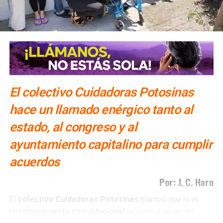
El colectivo Cuidadoras Potosinas
hace un llamado enérgico tanto al
estado, al congreso y al
ayuntamiento capitalino para cumplir
acuerdos
Por: J. C. Haro
El
colectivo Cuidadoras Potosinas
planteó que ni el
reconocimiento
constitucional
ni la aprobación del