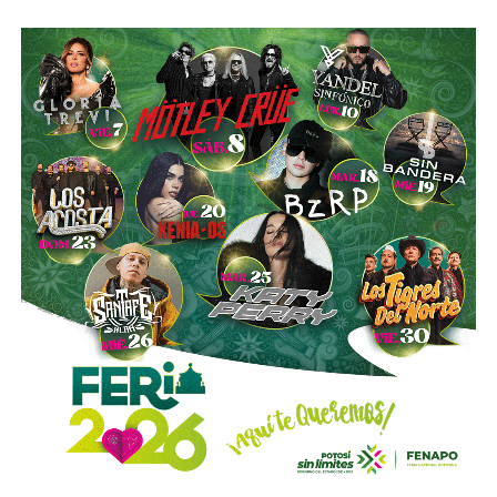
“Hoy el gremio del taxismo entiende que la competencia
es buena. Ellos estarán tratando de mejorar y brindar un
mejor servicio, mientras que la ciudadanía podrá elegir la
opción que considere más conveniente”, comentó.
La titular de la SCT reiteró que, mientras Uber no complete
el procedimiento administrativo y cumpla con las
obligaciones previstas en la ley, la plataforma no podrá
prestar el servicio de transporte en San Luis Potosí.
También lee:
Ya es oficial: MiTaxi será la plataforma oficial
de transporte de la Fenapo 2026