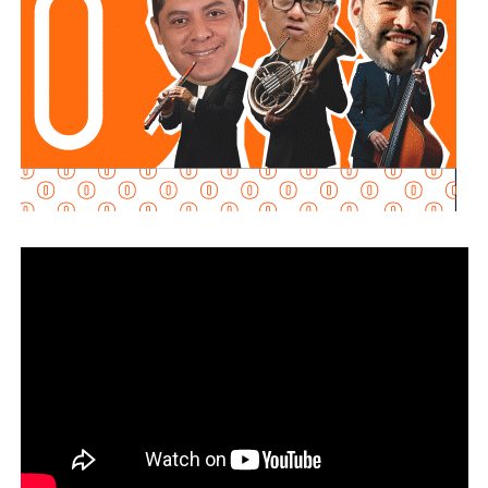
requisitos
“, declaró.
Martínez Acosta señaló que
la dependencia mantiene
disposición para que Uber complete el procedimiento
y pueda operar conforme a la ley, por lo que descartó que
exista una postura de persecución hacia la empresa.
“No es un tema de persecución ni de cacería. Al contrario,
buscamos que ellos mismos nos ayuden a que la
empresa cumpla con la legalidad y con todo lo que
establecen las leyes locales”, afirmó.
La secretaria agregó qu
e incluso han sostenido
reuniones con algunos operadores interesados en
prestar el servicio mediante la plataforma,
También lee:
Medio tiempo: Amor en tiempos de
Geopolítica y futbol | Reflexión de J.C. Haro