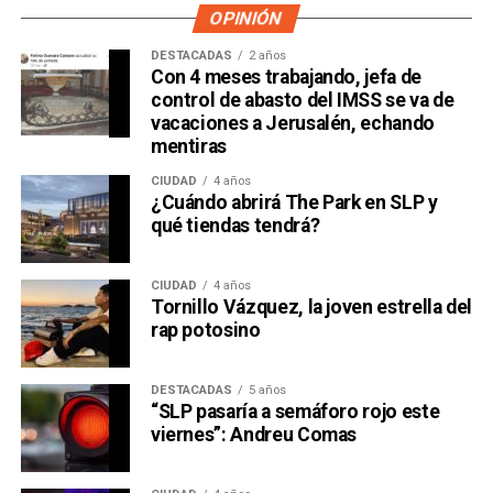
OPINIÓN
DESTACADAS
2 años
Con 4 meses trabajando, jefa de
control de abasto del IMSS se va de
vacaciones a Jerusalén, echando
mentiras
CIUDAD
4 años
¿Cuándo abrirá The Park en SLP y
qué tiendas tendrá?
CIUDAD
4 años
Tornillo Vázquez, la joven estrella del
rap potosino
DESTACADAS
5 años
“SLP pasaría a semáforo rojo este
viernes”: Andreu Comas