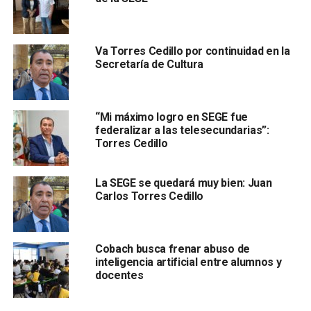
Potosí a países como Brasil, Londres y Rumania
durante 2026
, gracias a propuestas con impacto social y
ambiental como
“Balsabon”
, un jabón natural sin enjuague
Va Torres Cedillo por continuidad en la
elaborado con aceite reciclado;
“Menstruación Digna”
Secretaría de Cultura
“Mi máximo logro en SEGE fue
federalizar a las telesecundarias”:
Torres Cedillo
La SEGE se quedará muy bien: Juan
, orientado a visibilizar necesidades de estudiantes con
Carlos Torres Cedillo
enfoque de derechos humanos; un módulo de carga solar
para celulares, así como
“AgroBioPlast”
, bioplásticos
biodegradables creados con re
siduos orgánicos que
Cobach busca frenar abuso de
inteligencia artificial entre alumnos y
próximamente concursarán en Costa Rica, reflejando
docentes
el desarrollo de la juventud potosina
.
El reconocimiento internacional obtenido por estudiantes y