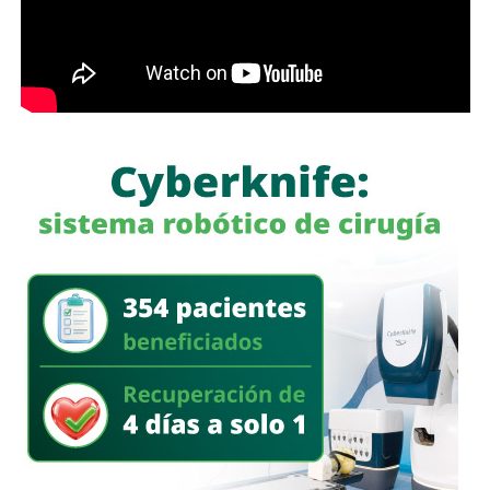
señalamientos del Ministerio Público de la Federación:
“
Ayer fui detenido a las 10 de la mañana después de
12 años de la desaparición de los normalistas… Nunca
me he escondido
“.
También lee:
Detienen al ex gobernador Angel Aguirre por
caso Ayotzinapa