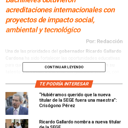
acreditaciones internacionales con
proyectos de impacto social,
ambiental y tecnológico
Por: Redacción
Una de las prioridades del
gobernador Ricardo Gallardo
Cardona
ha sido fortalecer las oportunidades educativas
para que las y los
jóvenes potosinos desarrollen su
CONTINUAR LEYENDO
talento y accedan a escenarios globales
, por ello, con
respaldo de la
Secretaría de Educación de Gobierno
TE PODRÍA INTERESAR
del Estado (SEGE)
, estudiantes del
Colegio de
Bachilleres (Cobach)
obtuvieron acreditaciones
“Hubiéramos querido que la nueva
internacionales derivadas de la
Muestra Académica de
titular de la SEGE fuera una maestra”:
Crisógono Pérez
Transversalidad
.
Las y los alumnos destacaron con
proyectos
Ricardo Gallardo nombra a nueva titular
innovadores que llevaron el nombre de San Luis
de la SEGE