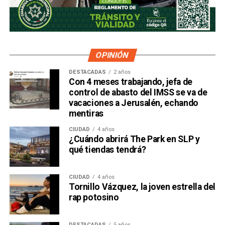
OPINIÓN
DESTACADAS
2 años
Con 4 meses trabajando, jefa de
control de abasto del IMSS se va de
vacaciones a Jerusalén, echando
mentiras
CIUDAD
4 años
¿Cuándo abrirá The Park en SLP y
qué tiendas tendrá?
CIUDAD
4 años
Tornillo Vázquez, la joven estrella del
rap potosino
DESTACADAS
5 años