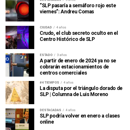
“SLP pasaría a semáforo rojo este
viernes”: Andreu Comas
CIUDAD
4 años
Crudo, el club secreto oculto en el
Centro Histórico de SLP
ESTADO
3 años
A partir de enero de 2024 ya no se
cobrarán estacionamientos de
centros comerciales
#4 TIEMPOS
4 años
La disputa por el triángulo dorado de
SLP | Columna de Luis Moreno
DESTACADAS
4 años
SLP podría volver en enero a clases
online