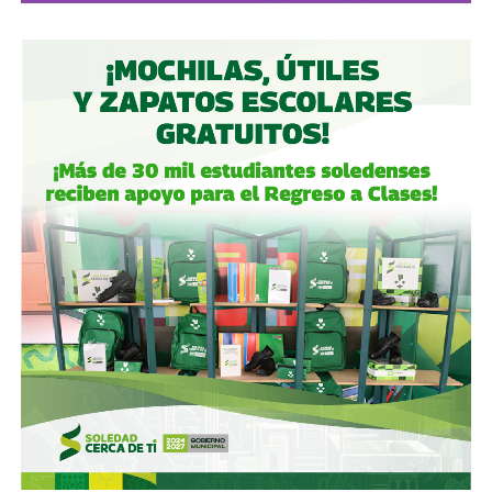
del Centro Norte
(OMA), el operador de, entre otros, el
Aeropuerto Ponciano Arriaga de la capital potosina.
Fintech compró primero acciones especiales que
garantizaban el control de la aeroportuaria y luego
concretó una oferta pública con la que en julio de 2021,
alcanzó el 30.1% de participación económica, suficiente
para mantener el control hasta que lo vendieron a la
francesa Vinci Airports en 2022 (El Economista, dic. 2020
y jul. 2021; Folleto Informativo Definitivo, Bolsa Mexicana
de Valores, may. 2021).
Si bien todos estos empresarios se han aliado en otras
ocasiones (
en 2017 ganaron la licitación para construir
el ahora cancelado Aeropuerto de Texcoco
),
cuando
se otorgó la concesión para la administración de El
Realito, ni Slim ni Martínez ni los copresidentes de
Televisa tenían sus actuales injerencias en Aquos
, por
lo que se podría decir que ésta fue heredada, y acabó
dejando el control de la presa en las manos de cuatro de