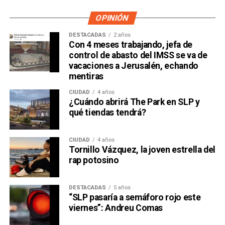
OPINIÓN
DESTACADAS
2 años
Con 4 meses trabajando, jefa de
control de abasto del IMSS se va de
vacaciones a Jerusalén, echando
mentiras
CIUDAD
4 años
¿Cuándo abrirá The Park en SLP y
qué tiendas tendrá?
CIUDAD
4 años
Tornillo Vázquez, la joven estrella del
rap potosino
DESTACADAS
5 años
“SLP pasaría a semáforo rojo este
viernes”: Andreu Comas