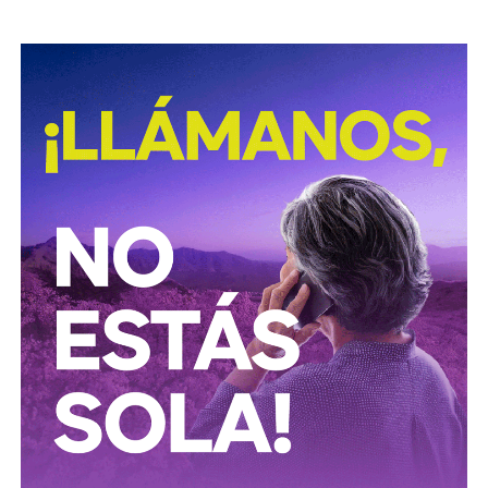
David Martínez es apodado coloquialmente como “
El
Fantasma de Wall Street
”, y ha adquirido un poder
inmenso en Latinoamérica, especialmente en Argentina,
donde ha servido como negociador para la deuda nacional
y en 2017, fue considerado por Forbes como el hombre
más rico de dicho país. El regiomontano tiene un historial
documentado de tomar control de empresas en
dificultades financieras a partir de deuda: lo hizo con la
textilera CYDSA en los años 90, con la vidriera Vitro entre
2009 y 2012, y con las ya mencionadas Empresas ICA
desde 2016.
Algo similar realizó en 2020 con
Grupo Aeroportuario