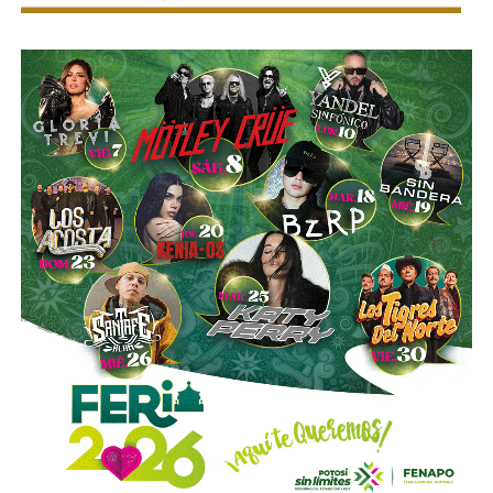
la compañía.
Esa conversión todavía no ocurre: se proyecta para 2027.
Azcárraga ha reducido considerablemente sus acciones
de la compañía, aunque conserva (vía un fideicomiso
familiar y una clase especial de acciones) el control formal
del voto de la empresa, independientemente de cuánto
capital tenga cada quien. En resumidas cuentas, aunque
Emilio Azcárraga tiene el poder de decisión
,
el mismo
financiero que reparte el control de El Realito con los
dos hombres más poderosos de Televisa está, al
mismo tiempo, camino a convertirse en el mayor
dueño accionario de la propia televisora.