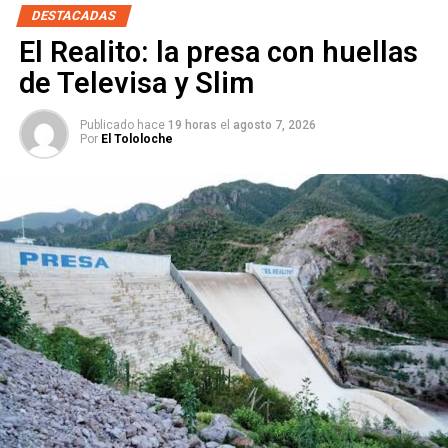
generar políticas de prevención.
DESTACADAS
El Realito: la presa con huellas
También lee:
A punta de pistola roba auto a chofer de
plataformas, fue detenido de inmediato
de Televisa y Slim
ARTÍCULOS RELACIONADOS:
DELITOS
MUJERES
SLP
Publicado hace
19 horas
el
agosto 7, 2026
SSPC
Por
El Tololoche
SIGUIENTE
Claudia Sheinbaum visitará SLP este sábado
NO TE PIERDAS
Sueldos excesivos en Ceepac serían sancionados:
Torres Sánchez