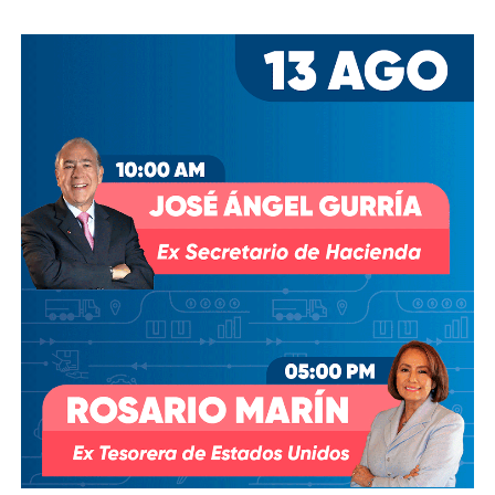
los hombres más poderosos del país.
Desde entonces,
al menos tres intentos de rescindir o
modificar el contrato se han hecho sin haber
prosperado
: en agosto de 2018, la Comisión Estatal del
Agua abrió un expediente que no avanzó pese a 350 mil
afectados y una queja de oficio de la Comisión Estatal de
Derechos Humanos; en abril de 2023, el entonces
presidente
Andrés Manuel López Obrador
respondió a
una petición del gobernador Ricardo Gallardo Cardona con
un “a lo mejor se lo cambiamos” que no derivó en ningún
trámite documentado; y desde 2025, la Comisión Nacional
del Agua asegura estar “evaluando” el retiro de la
concesión, hasta el momento, sin resolución.
También lee:
Diputada pide poner un alto a la empresa de
El Realito