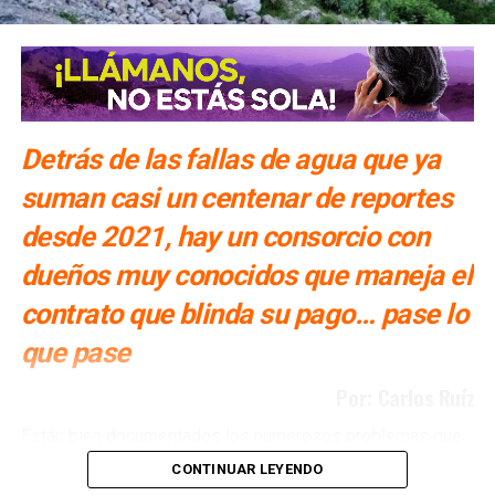
Detrás de las fallas de agua que ya
suman casi un centenar de reportes
desde 2021, hay un consorcio con
dueños muy conocidos que maneja el
contrato que blinda su pago… pase lo
que pase
Por: Carlos Ruíz
Están bien documentados los numerosos problemas que
ha tenido San Luis Potosí con la Presa El Realito, un
CONTINUAR LEYENDO
proyecto diseñado para surtir de agua a alrededor de 46