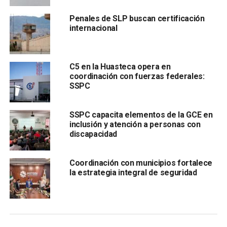
ellas las líderes, son muy pocas las identificadas como
Penales de SLP buscan certificación
tal”, explicó.
internacional
C5 en la Huasteca opera en
coordinación con fuerzas federales:
SSPC
SSPC capacita elementos de la GCE en
inclusión y atención a personas con
El funcionario admitió que
este fenómeno no se limita a
discapacidad
adolescente
s, sino que atraviesa distintas edades, lo
que refuerza la hipótesis de que las mujeres suelen ser
Coordinación con municipios fortalece
enganchadas más por lazos afectivos o familiares que por
la estrategia integral de seguridad
decisión propia.
La SSPC adelantó que al concluir la investigación se darán
a conocer resultados para entender mejor este patrón y