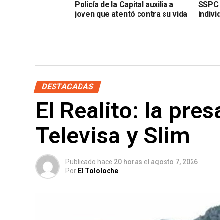
Policía de la Capital auxilia a
SSPC d
joven que atentó contra su vida
indivi
DESTACADAS
El Realito: la pre
Televisa y Slim
Publicado hace
20 horas
el
agosto 7, 2026
Por
El Tololoche