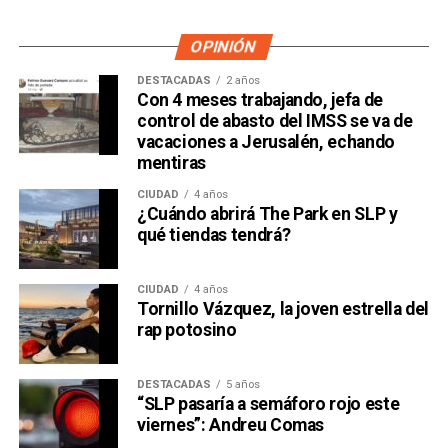
OPINIÓN
DESTACADAS
2 años
Con 4 meses trabajando, jefa de
control de abasto del IMSS se va de
vacaciones a Jerusalén, echando
mentiras
CIUDAD
4 años
¿Cuándo abrirá The Park en SLP y
qué tiendas tendrá?
CIUDAD
4 años
Tornillo Vázquez, la joven estrella del
rap potosino
DESTACADAS
5 años
“SLP pasaría a semáforo rojo este
viernes”: Andreu Comas