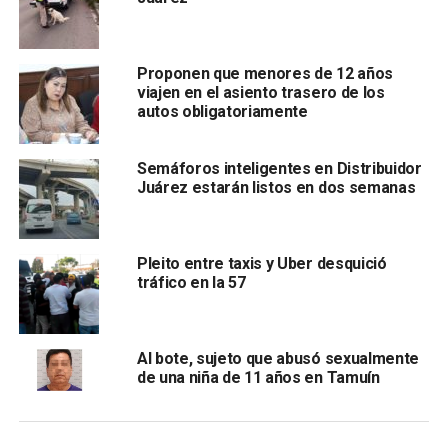
mujer, quien dijo tener 26 años y que se encontraba en
tratamiento por una fuerte depresión.
Proponen que menores de 12 años
viajen en el asiento trasero de los
autos obligatoriamente
Semáforos inteligentes en Distribuidor
Juárez estarán listos en dos semanas
Tras un breve diálogo,
los oficiales lograron disuadir a
Pleito entre taxis y Uber desquició
la mujer y le brindaron su apoyo
.
tráfico en la 57
Finalmente, se informó que se pudo contactar a la madre
de la mujer, quien agradeció la intervención de los oficials
Al bote, sujeto que abusó sexualmente
de vialidad, e indicó que quedaría bajo su resguardo para
de una niña de 11 años en Tamuín
continuar con su tratamiento médico.
También te puede interesar:
Violó a la hija de su pareja y