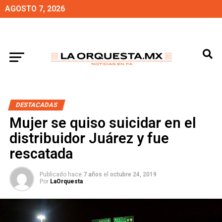
AGOSTO 7, 2026
DESTACADAS
Mujer se quiso suicidar en el
distribuidor Juárez y fue
rescatada
Publicado hace
7 años
el
octubre 24, 2019
Por
LaOrquesta