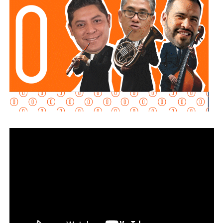
es que no cumplieron con ninguno de estos
requisitos
“, declaró.
Martínez Acosta señaló que
la dependencia mantiene
disposición para que Uber complete el procedimiento
y pueda operar conforme a la ley, por lo que descartó que
exista una postura de persecución hacia la empresa.
“No es un tema de persecución ni de cacería. Al contrario,
buscamos que ellos mismos nos ayuden a que la
empresa cumpla con la legalidad y con todo lo que
establecen las leyes locales”, afirmó.
La secretaria agregó qu
e incluso han sostenido
reuniones con algunos operadores interesados en
prestar el servicio mediante la plataforma,
También lee:
Medio tiempo: Amor en tiempos de
Geopolítica y futbol | Reflexión de J.C. Haro