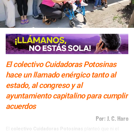
El colectivo Cuidadoras Potosinas
hace un llamado enérgico tanto al
estado, al congreso y al
ayuntamiento capitalino para cumplir
acuerdos
Por: J. C. Haro
El
colectivo Cuidadoras Potosinas
planteó que ni el