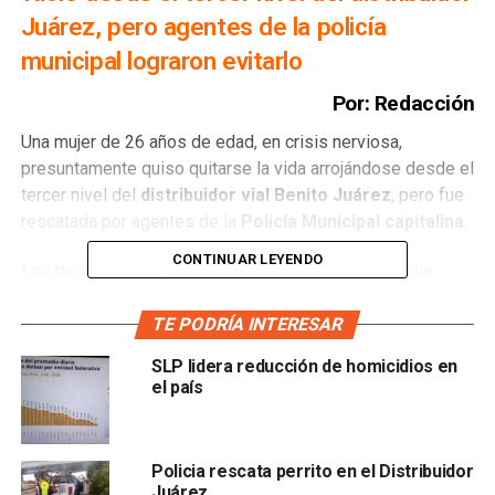
Juárez, pero agentes de la policía
municipal lograron evitarlo
Por: Redacción
Una mujer de 26 años de edad, en crisis nerviosa,
presuntamente quiso quitarse la vida arrojándose desde el
tercer nivel del
distribuidor vial Benito Juárez
, pero fue
rescatada por agentes de la
Policía Municipal capitalina
.
CONTINUAR LEYENDO
Los hechos se registraron minutos antes de la media
noche, cuando los agentes atendieron el reporte que
indicaba la presencia de una mujer deambulando por los
TE PODRÍA INTERESAR
carriles de la
avenida Salvador Nava
, en el tercer nivel
SLP lidera reducción de homicidios en
del distribuidor vial.
el país
Los elementos se aproximaron al lugar y se percataron de
que una mujer se encontraba sentada en el barandal, a
Policia rescata perrito en el Distribuidor
punto de arrojarse al vacío. Los oficiales dialogaron con la
Juárez