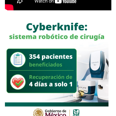
a quienes se les ha explicado el proceso de
regularización.
Asimismo, sostuvo que el incumplimiento de
la empresa
deja a los propios conductores en una situación de
vulnerabilidad,
al no contar con las condiciones legales
previstas por la normativa estatal.
“Es la empresa la que no cumple con lo que las leyes
locales establecen y eso deja a los operadores en estado
de indefensión”, señaló.
Respecto a la llegada de nuevas plataformas digitales al
estado
, Martínez Acosta consideró que la
competencia representa una oportunidad para