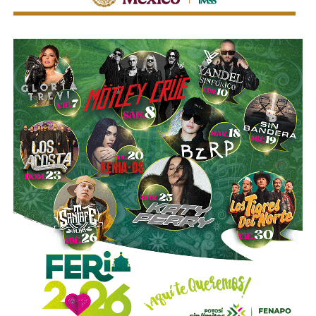
mejorar la calidad del servicio de transporte.
“Hoy el gremio del taxismo entiende que la competencia
es buena. Ellos estarán tratando de mejorar y brindar un
mejor servicio, mientras que la ciudadanía podrá elegir la
opción que considere más conveniente”, comentó.
La titular de la SCT reiteró que, mientras Uber no complete
el procedimiento administrativo y cumpla con las
obligaciones previstas en la ley, la plataforma no podrá
prestar el servicio de transporte en San Luis Potosí.
También lee:
Ya es oficial: MiTaxi será la plataforma oficial
de transporte de la Fenapo 2026