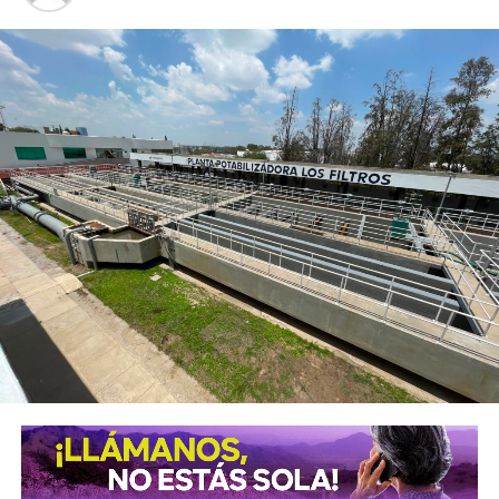
buscan fortalecer sus conocimientos, con talleres de
capacitación en áreas como belleza, costura, bisutería,
carpintería, herrería, electricidad, computación, danza y
actividades deportivas, que les permitan incorporarse al
mercado laboral, emprender un negocio propio o
perfeccionar conocimientos que ya poseen.
El alcalde señaló que el objetivo es que los soledenses
encuentren en este
Centro
un lugar donde puedan
prepararse, perfeccionar sus habilidades y abrir nuevas
oportunidades para salir adelante. “Aquí generamos áreas
de oportunidad para que la gente pueda aprender un oficio,
conseguir un empleo o iniciar su propio negocio, en un
espacio digno, moderno y equipado con herramientas,
maquinaria y tecnología de primer nivel, con áreas amplias
diseñadas específicamente para cada actividad, donde