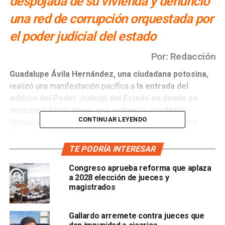
despojada de su vivienda y denunció
una red de corrupción orquestada por
el poder judicial del estado
Por: Redacción
Guadalupe Ávila Hernández, una ciudadana potosina,
realizó una manifestación pacífica a
la entrada del
edificio del Poder Judicial del Estado en donde se
encadenó hasta tener una audiencia con María
CONTINUAR LEYENDO
Manuela García Cázares, presidenta del Suprema
Tribunal de Justicia del Estado (STJE)
para que atienda
el despojo de su vivienda.
TE PODRÍA INTERESAR
Congreso aprueba reforma que aplaza
La mujer expuso que desde hace ocho meses ha
a 2028 elección de jueces y
intentado contactar a la magistrada presidenta sin recibir
magistrados
respuesta, por lo q
ue hizo un llamado al de auxilio al
gobernador del estado Ricardo Gallardo Cardona y al
Gallardo arremete contra jueces que
presidente de la república, André Manuel López