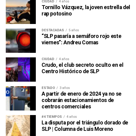
CIUDAD
4 años
Tornillo Vázquez, la joven estrella del
rap potosino
DESTACADAS
5 años
“SLP pasaría a semáforo rojo este
viernes”: Andreu Comas
CIUDAD
4 años
Crudo, el club secreto oculto en el
Centro Histórico de SLP
ESTADO
3 años
A partir de enero de 2024 ya no se
cobrarán estacionamientos de
centros comerciales
#4 TIEMPOS
4 años
La disputa por el triángulo dorado de
SLP | Columna de Luis Moreno