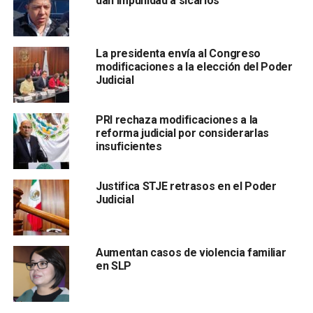
dan impunidad a sicarios
Obrador
, atender el despojo de viviendas que están
sufriendo muchos potosinos y mexicanos por parte de
especuladores inmobiliarios.
La presidenta envía al Congreso
modificaciones a la elección del Poder
Judicial
PRI rechaza modificaciones a la
reforma judicial por considerarlas
insuficientes
Justifica STJE retrasos en el Poder
Guadalupe Ávila manifestó que, jueces han entregado
Judicial
el patrimonio de muchas familias
-por ser remanentes
del Fobaproa- a especuladores inmobiliarios a través de
juicios irregulares, por lo que
denunció una red de
Aumentan casos de violencia familiar
corrupción en los poderes judiciales de San Luis
en SLP
Potosí y Guanajuato.
Añadió que, la Comisión de Disciplina y Vigilancia del