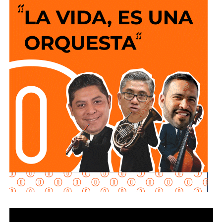
ofrecer un servicio más confiable para miles de familias.
La semana pasada concluyeron los trabajos de
mantenimiento y restauración en los módulos donde se
lleva a cabo el proceso de potabilización del agua, para
continuar con la limpieza y mantenimiento integral de las
instalaciones de la planta.
La siguiente etapa contempla el equipamiento de los
tanques de floculación y sedimentación, donde las
partículas e impurezas que contiene el agua se agrupan y
posteriormente se depositan en el fondo, permitiendo
separar el agua más clara para que continúe con las
etapas de filtración y desinfección antes de su
distribución.