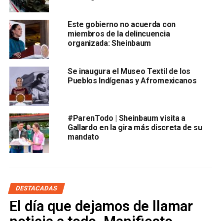
habitantes.
Este gobierno no acuerda con
Sobre la ocupación hospitalaria, Alomía Zegarra detalló
miembros de la delincuencia
que San Luis Potosí tiene
89 por ciento de
organizada: Sheinbaum
disponibilidad de camas de hospitalización general
Se inaugura el Museo Textil de los
Pueblos Indígenas y Afromexicanos
#ParenTodo | Sheinbaum visita a
Gallardo en la gira más discreta de su
mandato
y 74 por ciento de disponibilidad en camas de ventilador.
Hay más de 26 mil trabajadores de la
salud que han enfermado de covid
DESTACADAS
El día que dejamos de llamar
Alomía Zegarra también habló sobre el panorama de
contagios entre los trabajadores de la Salud, que