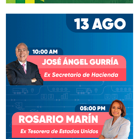
mete en problemas no es lo que no sabes, es lo que
crees que sabes con certeza… y resulta no ser
cierto”. Así nos está pasando.
El remedio no lo tenemos, pero primero hubo fiebre
que paracetamol. El termómetro está a reventar y a
la vista de todos.
Una cosa más, Culto Público y con esto cierro:
En lo
seguro no hay misterio, y cuando no hay camino…”se
hace camino al andar “ escribió Antonio Machado.
Por lo tanto, seguro que nos llamarán locos, (lo bueno es
que la cordura nos cae gorda y a mi me han dicho más feo)
seguro incomodaremos a algunos o a muchos,
seguro habrá tropiezos y errores.
Lo que les prometo es que no habrá arrepentimiento
.
El afán es honesto. Desde La Orquesta quiero contribuir a