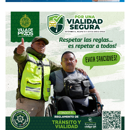
la construcción de un mástil, vela y timón con el que
el periodismo supere la tempestad en la que
estamos
, y que surque los mares de eso que chocará de
frente, fuerte y rapidísimo,
eso de lo que no tenemos
remota idea de lo que es, ni de lo cerca que pueda
estar, pero -les aseguro- viene.
Yo soy Jorge Saldaña.