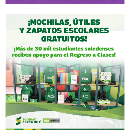
Sin embargo,
la vieja enfermedad de la repetición
informativa y de la construcción deliberada de
narrativas y relatos mediáticos desde el poder,
mismos que obedecen al piramidal filtro del discurso
occidental de producción, consumo y miedo,
no es un
problema exclusivo ni de nuestro estado ni país, es un
asunto continental.
Y es que ese sistema
viejo como Matusalen
, junto a la
velocidad sin criterio de las herramientas a la mano,
el
peligroso scroll incuestionable,
el reto de informar en 4
palabras o detener al navegante en dos segundos, ha
generado dos cosas:
nuevas especies en el espectro
de la comunicación y el periodismo, y la desalmada
condena que nos depara si seguimos confundiendo
cualquier cosa como noticia,
sin cuestionarla y -lo que
es peor- asumirla como verdad.
Se le atribuye a Mark Twain la afirmación:
“Lo que te