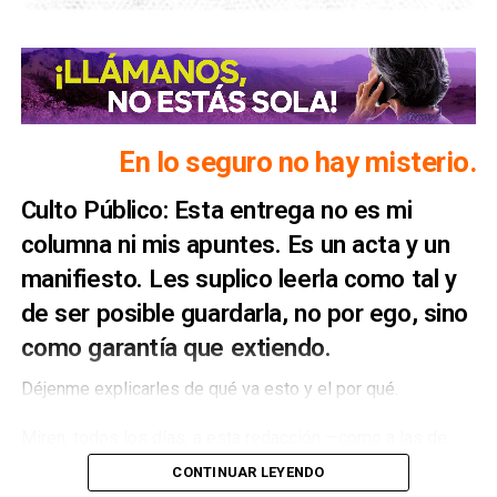
En lo seguro no hay misterio.
Culto Público: Esta entrega no es mi
columna ni mis apuntes. Es un acta y un
manifiesto. Les suplico leerla como tal y
de ser posible guardarla, no por ego, sino
como garantía que extiendo.
Déjenme explicarles de qué va esto y el por qué.
Miren, todos los días, a esta redacción —como a las de
cientos de medios en el país— llegan decenas de
CONTINUAR LEYENDO
comunicados oficiales.
Boletines puntuales, muchas