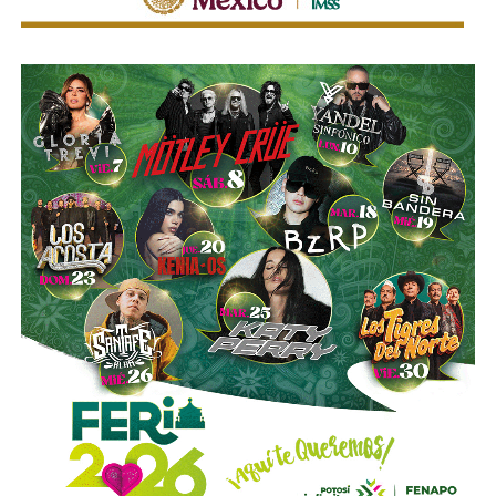
motonetas,
atendiendo principios y estándares
profunda intolerancia al ego herido.
nacionales e internacionales en materia de movilidad y
seguridad vial.
Ahora, lo que hace posible este cambio no es solo un
arranque de valentía ni mi despertar ese de madrugada.
La utilización de luces encendidas de manera permanente
y de elementos luminosos o reflejantes permitirá facilitar
Detrás de estos cambios, nuestro medio empieza a
la identificación de estos vehículos por parte de los
operar una infraestructura de inteligencia artificial
demás conductores, particularmente durante la noche, en
diseñada para hacer lo que ningún equipo humano puede
zonas con poca iluminación o ante condiciones que
hacer todos los días con todo lo que se publica: leer la
reduzcan la visibilidad.
información, desarmarla, extraer los datos cuando se
detecten , y cruzarlos contra la memoria de lo que ya se
La diputada Sánchez López señaló que estas
dijo antes.
disposiciones representan una medida preventiva
orientada a proteger la vida de las personas motociclistas,
La máquina recuerda lo que luego el poder confía en que
disminuir la posibilidad de accidentes y reducir la
se nos olvide.
Esa será su función y también su límite:
gravedad de las lesiones y fallecimientos derivados de
propone, pero un ser humano dispone.
Ninguna
siniestros viales.
evaluación, criterio o producto se publicará jamás sin el
cuidado de un periodista.
El día que eso se invierta, y
Con esta reforma, el Congreso del Estado fortalece las
dejemos todo a la maquina, entonces cierren esta