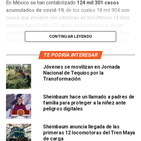
En México se han contabilizado
124 mil 301 casos
acumulados de covid-19
, de los cuales 18 mil 904 son
casos que iniciaron con síntomas en los últimos 14 días;
además, hay 50 mil 677 casos sospechosos y se han
presentado
14 mil 649 defunciones
, informó José Luis
CONTINUAR LEYENDO
Alomía Zegarra, director general de Epidemiología de la
Secretaría de Salud.
TE PODRÍA INTERESAR
De ayer para hoy se registraron 4 mil 199 casos
Jóvenes se movilizan en Jornada
confirmados de covid-19, lo que representa un incremento
Nacional de Tequios por la
de 3.5 por ciento del total de contagios de esta
Transformación
enfermedad.
Sheinbaum hace un llamado a padres de
En tanto,
en San Luis Potosí se han registrado 1375
familia para proteger a la niñez ante
casos acumulados de covid-19
, 67 casos más de los
peligros digitales
informados por la Secretaría de Salud estatal en rueda de
prensa esta mañana. De estos, 379 son considerados
Sheinbaum anuncia llegada de las
casos activos. Además, la tasa de incidencia es
primeras 12 locomotoras del Tren Maya
aproximadamente de 15 casos activos por cada 100 mil
de carga