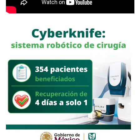
La legisladora destacó que, la Ley General de Movilidad y
Seguridad Vial establece la obligación de las autoridades
competentes de implementar medidas preventivas
orientadas a disminuir los factores de riesgo y garantizar,
en la mayor medida posible, la protección de la vida y la
A esa revisión le vamos a llamar
El Graznido del Pato
. No
integridad física de las personas durante sus
para darles importancia —lo último que merecen— sino
desplazamientos por las vías públicas.
para lo contrario: para que al menos
mi Culto Público y el
círculo rojo de este estado distinga a esos como lo
que son y lo poco que valen. Desestimarlos es justo.
Si algún dueño, patrocinador o autor escondido de estas
cañerias de
pato-notas
quiere reclamar algo, el trámite es
Con la reforma aprobada, el marco regulatorio estatal
bien simple:
quitarse la máscara.
Hablar de frente y
incorpora medidas adicionales dirigidas a mejorar la
hacerse responsable de sus publicaciones de manera
seguridad de quienes utilizan motocicletas y
retroactiva.
Los espero, yo no tengo prisa, confío en su