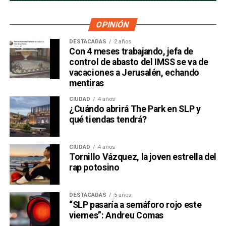
OPINIÓN
DESTACADAS
2 años
Con 4 meses trabajando, jefa de
control de abasto del IMSS se va de
vacaciones a Jerusalén, echando
mentiras
CIUDAD
4 años
¿Cuándo abrirá The Park en SLP y
qué tiendas tendrá?
CIUDAD
4 años
Tornillo Vázquez, la joven estrella del
rap potosino
DESTACADAS
5 años
“SLP pasaría a semáforo rojo este
viernes”: Andreu Comas