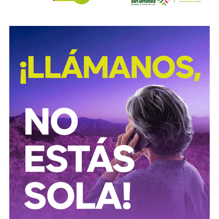
acciones de prevención y seguridad vial, promoviendo una
página porque ya no seremos nosotros. El periodismo
movilidad más segura para las personas que utilizan
o tiene alma, o deja de hablarle a los seres humanos
motocicletas y motonetas en San Luis Potosí.
perdiendo todo sentido.
También lee:
Deudores alimentarios podrían enfrentar
El primer paso de este camino tiene nombre y
se
cárcel por ocultar bienes en SLP
entregará desde mañana a un círculo muy reducido al
que mantendré en mis listas de difusión, lo bauticé
como “A Tiempo y Marcando el Ritmo”.
Ese es solo el inicio. Hay más productos en camino y
cambios estructurales que iremos anunciando conforme
estén listos —
no antes, porque aquí no vamos a
cometer el pecado que le señalamos al poder de
anunciar lo que todavía no existe.
Empezamos en San Luis Potosí, que es donde el águila
paró y donde han iniciado, nacido y generado hombres,
mujeres, movimientos, piezas y talentos de valor
universal.