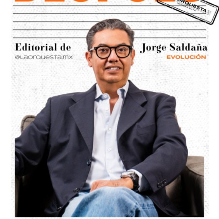
También te puede interesar:
IMES realiza perifoneos
para dar orientación a mujeres violentadas en SLP
ARTÍCULOS RELACIONADOS:
COVID-19
MÉXICO
SLP
SIGUIENTE
7 muertes y 70 casos: ayer fue el peor día de la
pandemia de covid en SLP
NO TE PIERDAS
Cae anciano que abusó sexualmente de su nieta de 8
años en SLP