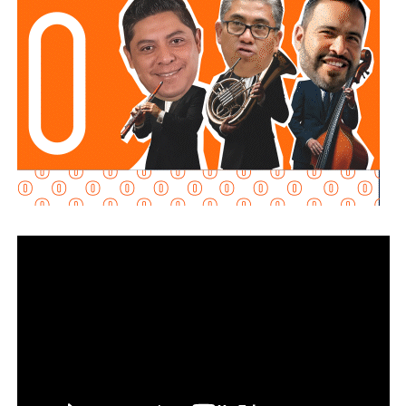
Además la disposición también señala que las personas
Son
esas páginas que escriben sincronizadas como si
conductoras deberán cumplir con las demás medidas de
les mandaran guión
. No usan método periodístico, usan
seguridad previstas en la legislación estatal.
adjetivos, conjeturas y afirmaciones sin comprobar.
Ellos
no quieren informar: quieren atacar sin honor,
todos
La diputada Brisseire Sánchez López, explicó que
conocemos a alguno y todos sabemos que esas
cañerías
mantener las luces encendidas permite incrementar
de publicaciones
tienen sus villanos favoritos y sus
la visibilidad de las motocicletas ante otros usuarios
mecenas invisibles
(entre comillas, subrayado y en
de la vía
, debido a que por sus dimensiones pueden ser
rojo…no son invisibles aunque así lo crean)
menos perceptibles que otros vehículos, particularmente
durante determinadas condiciones de circulación.
A esos no los voy a poner en duda, porque duda no tengo:
no sirven para nada excepto para generar ruido,
Señaló que esta medida se encuentra contemplada dentro
polarización y satisfacer los vacíos emocionales de
de estándares internacionales de seguridad vial, entre
sus autores y sus patrocinadores.
ellos los establecidos en la
Convención de Viena sobre
la Circulación Vial, d
e la que México forma parte, y tiene
Escriben con coraje porque están enojados. Escriben con
como finalidad reducir los factores de riesgo asociados
miedo porque se sienten inferiores. Escriben insultos
con la circu lación de motocicletas.
porque se están proyectando.
Es la psicología básica de
la cobardía.