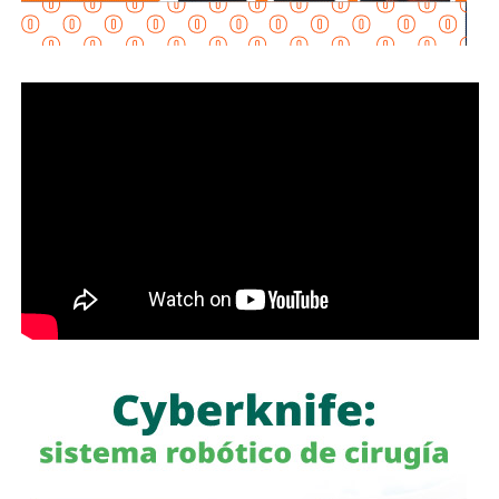
internacionales, al mejorar la conectividad entre las zonas
habitacionales, industriales y comerciales, consolidando a
San Luis Potosí como un destino estratégico para el
desarrollo económico.
“Desde hace cinco años comenzó la construcción de un
nuevo
San Luis Potosí,
donde las obras, los programas
sociales y las oportunidades llegan a las cuatro regiones
del estado. Hoy contamos con un
Circuito Potosí
moderno, nuevas carreteras, infraestructura educativa y
proyectos que están transformando la vida de las familias
potosinas”, expresó la Senadora del Partido Verde.