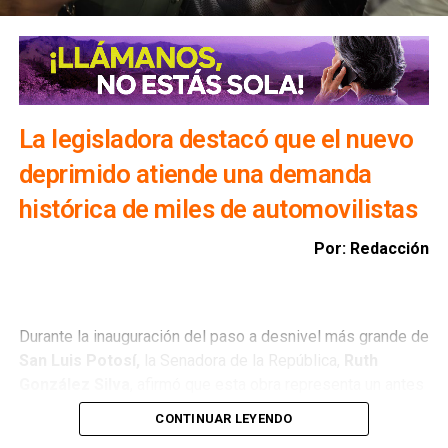
Además, exhortó a la ciudadanía a evitar transitar por el
bulevar Río Santiago durante las lluvias, ya que los
colectores pluviales descargan directamente hacia esa
vialidad, incrementando el riesgo para automovilistas y
peatones.
La legisladora destacó que el nuevo
deprimido atiende una demanda
histórica de miles de automovilistas
Por: Redacción
Durante la inauguración del paso a desnivel más grande de
San Luis Potosí,
la Senadora de la República,
Ruth
González Silva
, afirmó que esta obra representa un antes
y un después para la movilidad del estado al consolidar a
CONTINUAR LEYENDO
San Luis Potosí como una de las entidades con mayor