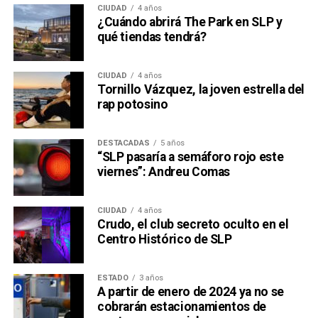
CIUDAD
4 años
¿Cuándo abrirá The Park en SLP y
qué tiendas tendrá?
CIUDAD
4 años
Tornillo Vázquez, la joven estrella del
rap potosino
DESTACADAS
5 años
“SLP pasaría a semáforo rojo este
viernes”: Andreu Comas
CIUDAD
4 años
Crudo, el club secreto oculto en el
Centro Histórico de SLP
ESTADO
3 años
A partir de enero de 2024 ya no se
cobrarán estacionamientos de