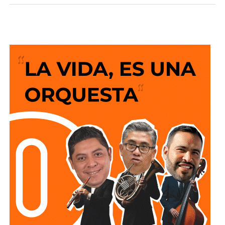
desarrollo en infraestructura del país, resultado de cinco
años de trabajo y visión del Gobierno del Cambio.
La legisladora destacó que el nuevo deprimido atiende
una demanda histórica de miles de automovilistas y
permitirá reducir significativamente los tiempos de
traslado, lo que se traduce en una mejor calidad de vida
para las familias potosinas, al disponer de más tiempo
para convivir, además de fortalecer la competitividad del
estado.
Señaló que esta infraestructura también genera mayor
confianza para las inversiones nacionales e