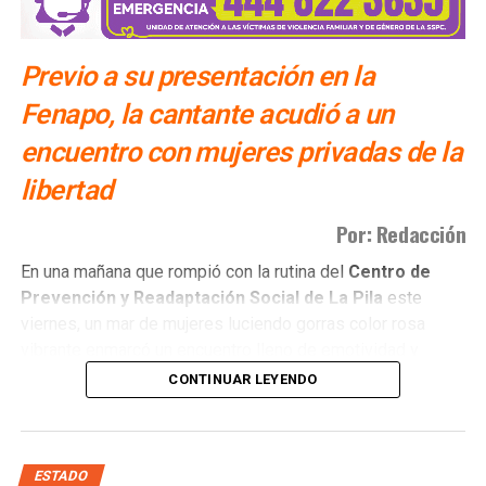
Previo a su presentación en la
Fenapo, la cantante acudió a un
encuentro con mujeres privadas de la
libertad
Por: Redacción
​En una mañana que rompió con la rutina del
Centro de
Prevención y Readaptación Social de La Pila
este
viernes, un mar de mujeres luciendo gorras color rosa
vibrante enmarcó un encuentro lleno de emotividad y
empatía.
CONTINUAR LEYENDO
El
gobernador del estado Ricardo Gallardo Cardona y
la senadora Ruth González Silva
, acompañados de una
invitada muy especial, la
cantante Gloria Trevi
, se
ESTADO