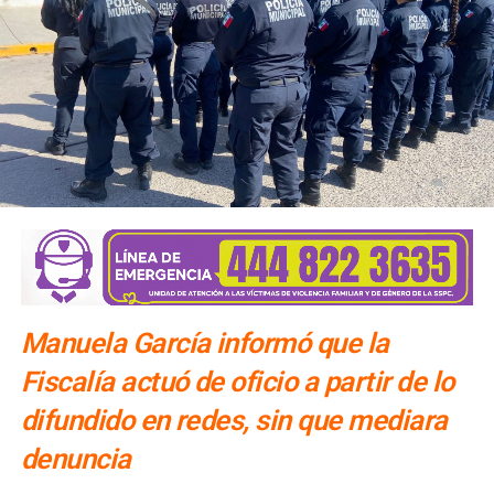
El número exacto de paquetes vendidos o apartados por
las agencias solo se conocerá al cierre de la temporada,
dijo Alonso.
También lee:
Gallardo arranca operativo de seguridad para
Fenapo 2026
Manuela García informó que la
Fiscalía actuó de oficio a partir de lo
difundido en redes, sin que mediara
denuncia