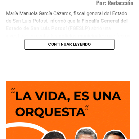
Por: Redacción
María Manuela García Cázares, fiscal general del Estado
de San Luis Potosí, informó que la
Fiscalía General del
Estado de San Luis Potosí (FGESLP)
abrió una
investigación contra los
policías municipales
que fueron
captados en cámara en un sitio que las autoridades tienen
CONTINUAR LEYENDO
identificado como
punto de venta de drogas
.
La indagatoria arrancó sin que mediara denuncia
ciudadana. “Por las redes es un acto que se puede hacer
de oficio y nosotros lo estamos haciendo”, dijo la fiscal al
ser cuestionada sobre el caso.
García Cázares
planteó que el eje de la revisión será
determinar la conducta de los elementos en ese punto:
qué acción realizaban y por qué se detuvieron ahí.
Adelantó que el resultado de las diligencias definirá si
hubo alguna irregularidad.