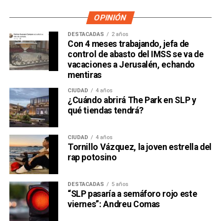
OPINIÓN
DESTACADAS
2 años
Con 4 meses trabajando, jefa de
control de abasto del IMSS se va de
vacaciones a Jerusalén, echando
mentiras
CIUDAD
4 años
¿Cuándo abrirá The Park en SLP y
qué tiendas tendrá?
CIUDAD
4 años
Tornillo Vázquez, la joven estrella del
rap potosino
DESTACADAS
5 años
“SLP pasaría a semáforo rojo este
viernes”: Andreu Comas