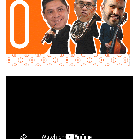
Al momento de la entrevista, la fiscal no había tenido
contacto con
Juan Antonio Villa Gutiérrez
, comisario de la
Secretaría de Seguridad Pública y
Protección Ciudadana Municipal (SSPC)
, ni con el
alcalde Enrique Galindo Ceballos
, sobre este caso.
La titular de la
FGESLP
sostuvo que el escrutinio sobre la
actuación policial es de interés público. “A todo el mundo
nos conviene saber qué está haciendo nuestro policía”,
afirmó.
García Cázares
llamó a la ciudadanía a denunciar