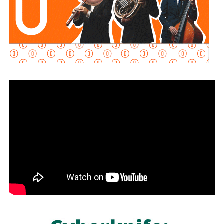
Señaló que esta infraestructura también genera mayor
confianza para las inversiones nacionales e
internacionales, al mejorar la conectividad entre las zonas
habitacionales, industriales y comerciales, consolidando a
San Luis Potosí como un destino estratégico para el
desarrollo económico.
“Desde hace cinco años comenzó la construcción de un
nuevo
San Luis Potosí,
donde las obras, los programas
sociales y las oportunidades llegan a las cuatro regiones
del estado. Hoy contamos con un
Circuito Potosí
moderno, nuevas carreteras, infraestructura educativa y
proyectos que están transformando la vida de las familias
potosinas”, expresó la Senadora del Partido Verde.