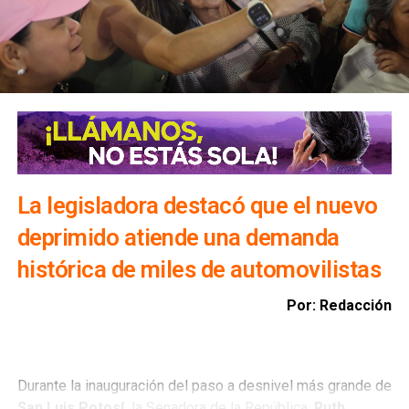
la realización de desfogues controlados para proteger
viviendas, infraestructura y bienes materiales de la
población.
Además, exhortó a la ciudadanía a evitar transitar por el
bulevar Río Santiago durante las lluvias, ya que los
colectores pluviales descargan directamente hacia esa
vialidad, incrementando el riesgo para automovilistas y
peatones.
La legisladora destacó que el nuevo
deprimido atiende una demanda
histórica de miles de automovilistas
Por: Redacción
Durante la inauguración del paso a desnivel más grande de
San Luis Potosí,
la Senadora de la República,
Ruth