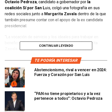
Octavio Pedroza
, candidato a gobernador por
la
coalición Sí por San L
uis, colgó una fotografía en sus
redes sociales junto a
Margarita Zavala
dentro de la que
también presume contar con el apoyo de la ex candidata
presidencial.
“La vocación de servicio y los ideales para trabajar en
beneficio de la gente nacen en el corazón.
Margarita
CONTINUAR LEYENDO
Zavala nos expresó su adhesión y apoyo total a
nuestro proyecto Sí por San Luis.
TE PODRÍA INTERESAR
Abstencionismo, rival a vencer en 2024:
Fuerza y Corazón por San Luis
Gran Liderazgo Nacional, gracias
Margarita”.
“PAN no tiene propietarios y a la vez
Margarita Zavala anunció recientemente su regreso a las
pertenece a todos”: Octavio Pedroza
filas de Acción Nacional, cuando,
el 3 de febrero,
informó que contenderá en las elecciones del