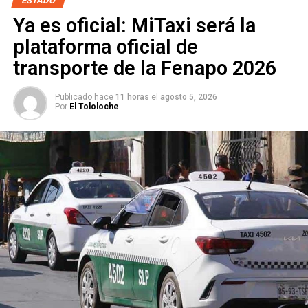
los ideales para trabajar
ESTADO
en beneficio de la gente
Ya es oficial: MiTaxi será la
nacen en el corazón.
plataforma oficial de
transporte de la Fenapo 2026
Margarita Zavala nos
Publicado hace
11 horas
el
agosto 5, 2026
expresó su adhesión y
Por
El Tololoche
apoyo total a nuestro
proyecto Si por San Luis.
Gran Liderazgo Nacional,
gracias
@Mzavalagc
!!!
✋🏻💙
pic.twitter.com/zsfn6sclgO
— Octavio Pedroza