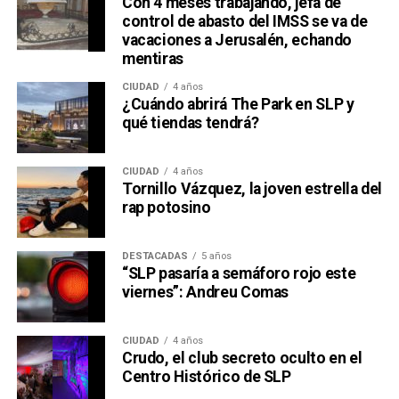
Con 4 meses trabajando, jefa de
control de abasto del IMSS se va de
vacaciones a Jerusalén, echando
mentiras
CIUDAD
4 años
¿Cuándo abrirá The Park en SLP y
qué tiendas tendrá?
CIUDAD
4 años
Tornillo Vázquez, la joven estrella del
rap potosino
DESTACADAS
5 años
“SLP pasaría a semáforo rojo este
viernes”: Andreu Comas
CIUDAD
4 años
Crudo, el club secreto oculto en el
Centro Histórico de SLP