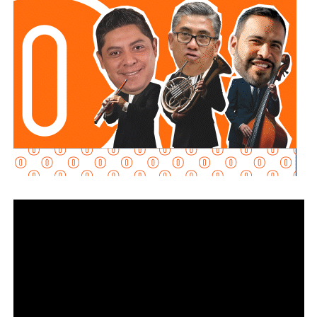
capacitaciones que establece la normatividad.
La realidad
es que no cumplieron con ninguno de estos
requisitos
“, declaró.
Martínez Acosta señaló que
la dependencia mantiene
disposición para que Uber complete el procedimiento
y pueda operar conforme a la ley, por lo que descartó que
exista una postura de persecución hacia la empresa.
“No es un tema de persecución ni de cacería. Al contrario,
buscamos que ellos mismos nos ayuden a que la
empresa cumpla con la legalidad y con todo lo que
establecen las leyes locales”, afirmó.
La secretaria agregó qu
e incluso han sostenido
reuniones con algunos operadores interesados en
prestar el servicio mediante la plataforma,
También lee:
Medio tiempo: Amor en tiempos de
Geopolítica y futbol | Reflexión de J.C. Haro