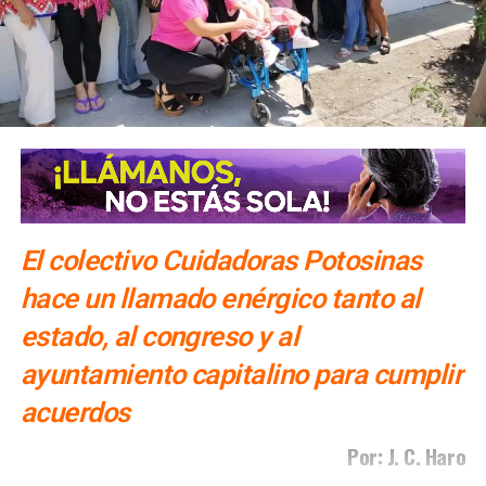
El colectivo Cuidadoras Potosinas
hace un llamado enérgico tanto al
estado, al congreso y al
ayuntamiento capitalino para cumplir
acuerdos
Por: J. C. Haro