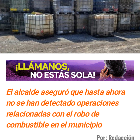
“Le exigimos al
Ayuntamiento de San Luis Potosí
que
cumpla con el
Sistema Municipal de Cuidados
“.
El alcalde aseguró que hasta ahora
no se han detectado operaciones
relacionadas con el robo de
combustible en el municipio
Por: Redacción
El colectivo además sostiene que la lucha por el
sistema