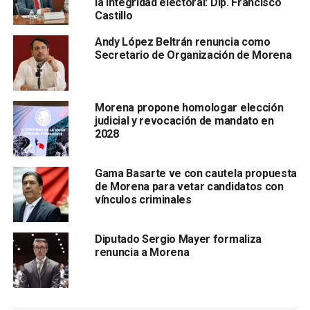
la integridad electoral: Dip. Francisco
Castillo
Andy López Beltrán renuncia como
Secretario de Organización de Morena
que sufrí en mi oficina, pero refrendó mi convicción de que
la revolución de las conciencias y el cambio en este país
se debe dar y se dará en forma pacífica.
Morena propone homologar elección
judicial y revocación de mandato en
Agradezco su preocupación y cariño.
2028
Senadora Citlalti Hernández
Gama Basarte ve con cautela propuesta
de Morena para vetar candidatos con
vínculos criminales
ARTÍCULOS RELACIONADOS:
BOMBA
CDMX
MORENA
SENADORA CITLALI HERNÁNDEZ
Diputado Sergio Mayer formaliza
renuncia a Morena
SIGUIENTE
48% de los homicidios que han ocurrido en SLP
siguen impunes