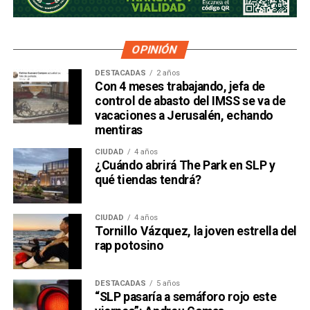
OPINIÓN
DESTACADAS
2 años
Con 4 meses trabajando, jefa de
control de abasto del IMSS se va de
vacaciones a Jerusalén, echando
mentiras
CIUDAD
4 años
¿Cuándo abrirá The Park en SLP y
qué tiendas tendrá?
CIUDAD
4 años
Tornillo Vázquez, la joven estrella del
rap potosino
DESTACADAS
5 años
“SLP pasaría a semáforo rojo este