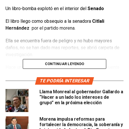
Un libro-bomba explotó en el interior del
Senado
El libro llego como obsequio a la senadora
Citlali
Hernández
por el partido morena.
Ella se encuentra fuera de peligro y no hubo mayores
daños, no se han dado mas reportes, se abrió carpeta de
investigación.
CONTINUAR LEYENDO
Hace unos momentos la senadora comento en su cuenta
de twitter:
TE PODRÍA INTERESAR
Me encuentro bien y fuerte.
Llama Monreal al gobernador Gallardo a
“Hacer a un lado los intereses de
Condeno totalmente el
acto violento e intimidatorio
grupo” en la próxima elección
Morena impulsa reformas para
fortalecer la democracia, la soberanía y