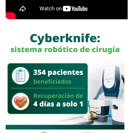
a quienes se les ha explicado el proceso de
regularización.
Asimismo, sostuvo que el incumplimiento de
la empresa
deja a los propios conductores en una situación de
vulnerabilidad,
al no contar con las condiciones legales
previstas por la normativa estatal.
“Es la empresa la que no cumple con lo que las leyes
locales establecen y eso deja a los operadores en estado
de indefensión”, señaló.
Respecto a la llegada de nuevas plataformas digitales al
estado
, Martínez Acosta consideró que la