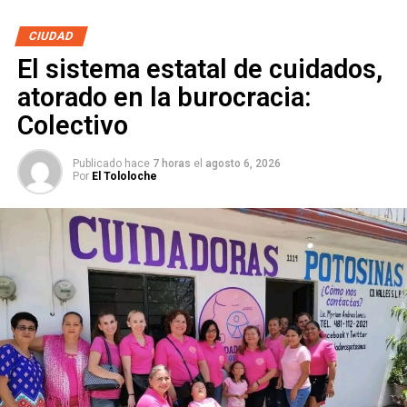
NO TE PIERDAS
Joven fallece en aparatoso accidente en la
CIUDAD
Matehuala
El sistema estatal de cuidados,
atorado en la burocracia:
Colectivo
Publicado hace
7 horas
el
agosto 6, 2026
Por
El Tololoche