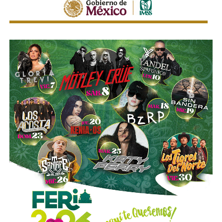
competencia representa una oportunidad para
mejorar la calidad del servicio de transporte.
“Hoy el gremio del taxismo entiende que la competencia
es buena. Ellos estarán tratando de mejorar y brindar un
mejor servicio, mientras que la ciudadanía podrá elegir la
opción que considere más conveniente”, comentó.
La titular de la SCT reiteró que, mientras Uber no complete
el procedimiento administrativo y cumpla con las
obligaciones previstas en la ley, la plataforma no podrá
prestar el servicio de transporte en San Luis Potosí.
También lee:
Ya es oficial: MiTaxi será la plataforma oficial
de transporte de la Fenapo 2026