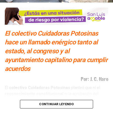
El colectivo Cuidadoras Potosinas
hace un llamado enérgico tanto al
estado, al congreso y al
ayuntamiento capitalino para cumplir
acuerdos
Por: J. C. Haro
El
colectivo Cuidadoras Potosinas
planteó que ni el
reconocimiento
constitucional
ni la aprobación del
Cabildo
de la capital
potosina
han sido suficientes para
CONTINUAR LEYENDO
que estos avances se traduzcan en
políticas públicas
concretas
.