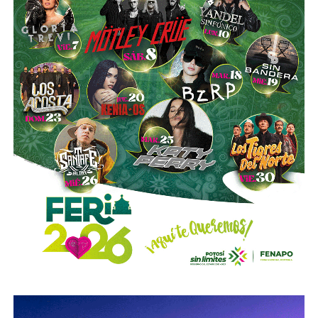
mejor servicio, mientras que la ciudadanía podrá elegir la
opción que considere más conveniente”, comentó.
La titular de la SCT reiteró que, mientras Uber no complete
el procedimiento administrativo y cumpla con las
obligaciones previstas en la ley, la plataforma no podrá
prestar el servicio de transporte en San Luis Potosí.
También lee:
Ya es oficial: MiTaxi será la plataforma oficial
de transporte de la Fenapo 2026