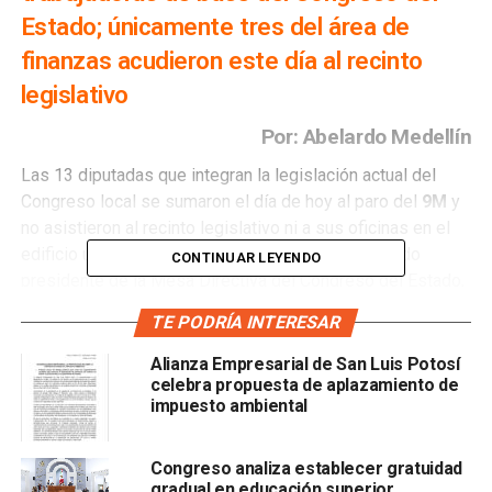
Estado; únicamente tres del área de
finanzas acudieron este día al recinto
legislativo
Por: Abelardo Medellín
Las 13 diputadas que integran la legislación actual del
Congreso local se sumaron el día de hoy al paro del
9M
y
no asistieron al recinto legislativo ni a sus oficinas en el
edificio ubicado en Vallejo 200, confirmó el diputado
CONTINUAR LEYENDO
presidente de la Mesa Directiva del Congreso del Estado,
Martín Juárez Córdova
, quien aseguró “no las he visto ni
TE PODRÍA INTERESAR
aquí, ni en redes sociales, vamos, no he visto ningún
movimiento, por ello debemos ser muy solidarios y
Alianza Empresarial de San Luis Potosí
celebra propuesta de aplazamiento de
respetuosos”.
impuesto ambiental
A las 13 legisladoras que se ausentaron la mañana de
este lunes 9 de marzo
se les sumaron más de 150
Congreso analiza establecer gratuidad
trabajadoras de base del Congreso del Estado
, dijo en
gradual en educación superior