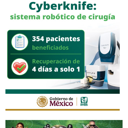
a quienes se les ha explicado el proceso de
regularización.
Asimismo, sostuvo que el incumplimiento de
la empresa
deja a los propios conductores en una situación de
vulnerabilidad,
al no contar con las condiciones legales
previstas por la normativa estatal.
“Es la empresa la que no cumple con lo que las leyes
locales establecen y eso deja a los operadores en estado
de indefensión”, señaló.
Respecto a la llegada de nuevas plataformas digitales al
estado
, Martínez Acosta consideró que la
competencia representa una oportunidad para
mejorar la calidad del servicio de transporte.
“Hoy el gremio del taxismo entiende que la competencia
es buena. Ellos estarán tratando de mejorar y brindar un