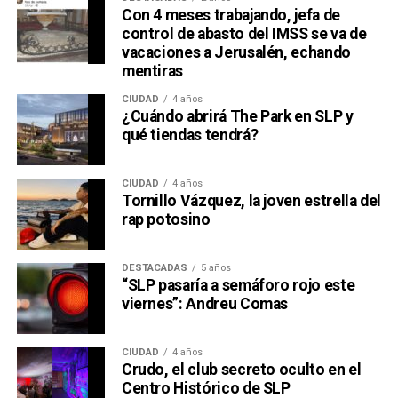
Con 4 meses trabajando, jefa de
control de abasto del IMSS se va de
vacaciones a Jerusalén, echando
mentiras
CIUDAD
4 años
¿Cuándo abrirá The Park en SLP y
qué tiendas tendrá?
CIUDAD
4 años
Tornillo Vázquez, la joven estrella del
rap potosino
DESTACADAS
5 años
“SLP pasaría a semáforo rojo este
viernes”: Andreu Comas
CIUDAD
4 años
Crudo, el club secreto oculto en el
Centro Histórico de SLP