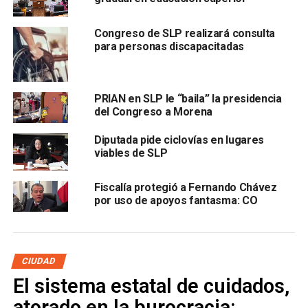
entrevista Juárez Córdova.
Congreso de SLP realizará consulta
para personas discapacitadas
PRIAN en SLP le “baila” la presidencia
del Congreso a Morena
Diputada pide ciclovías en lugares
viables de SLP
En ese sentido, dijo que de los cerca de 400 trabajadores
que laboran en la legislatura actual, alrededor de 156 son
Fiscalía protegió a Fernando Chávez
mujeres y de este número
solo asistieron tres
por uso de apoyos fantasma: CO
trabajadoras para tratar temas de finanzas
.
“Las que asistieron son del área de tesorería e insisto yo
tengo que respetar el criterio de todas las compañeras, si
CIUDAD
las veo en el espacio del Congreso, razones y motivos
El sistema estatal de cuidados,
tendrán en el ambiente personal, no soy nadie para
atorado en la burocracia:
decirles que trasladen su reflexión a otro momento,