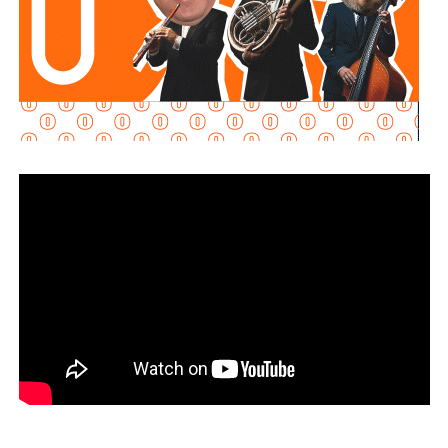
Martínez Acosta señaló que
la dependencia mantiene
disposición para que Uber complete el procedimiento
y pueda operar conforme a la ley, por lo que descartó que
exista una postura de persecución hacia la empresa.
“No es un tema de persecución ni de cacería. Al contrario,
buscamos que ellos mismos nos ayuden a que la
empresa cumpla con la legalidad y con todo lo que
establecen las leyes locales”, afirmó.
La secretaria agregó qu
e incluso han sostenido
reuniones con algunos operadores interesados en
prestar el servicio mediante la plataforma,
También lee:
Medio tiempo: Amor en tiempos de
Geopolítica y futbol | Reflexión de J.C. Haro