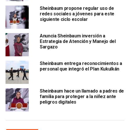
principal estrategia.
Sheinbaum propone regular uso de
redes sociales a jóvenes para este
siguiente ciclo escolar
Ante el pueblo de
Río Bravo, Tamaulipas, Claudia
Sheinbaum
también expuso que para continuar con la 4T
Anuncia Sheinbaum inversión a
Estrategia de Atención y Manejo del
en Tamaulipas durante su gobierno también se invertirá en
Sargazo
proyectos emblemáticos que ayuden al desarrollo del
estado, pero en particular a la movilidad de quienes lo
Sheinbaum entrega reconocimientos a
habitan, por lo que anunció la creación del ferrocarril de
personal que integró el Plan Kukulkán
pasajeros de Ciudad de México a Nuevo Laredo, así como
de un sistema de transporte público de Río Bravo a
Reynosa.
Sheinbaum hace un llamado a padres de
familia para proteger a la niñez ante
peligros digitales