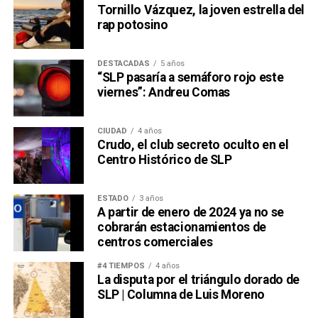
Tornillo Vázquez, la joven estrella del
rap potosino
DESTACADAS
5 años
“SLP pasaría a semáforo rojo este
viernes”: Andreu Comas
CIUDAD
4 años
Crudo, el club secreto oculto en el
Centro Histórico de SLP
ESTADO
3 años
A partir de enero de 2024 ya no se
cobrarán estacionamientos de
centros comerciales
#4 TIEMPOS
4 años
La disputa por el triángulo dorado de
SLP | Columna de Luis Moreno