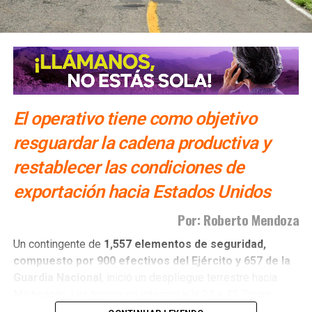
SIGUIENTE
Más escuelas y hospitales para Nuevo León: Claudia
Sheinbaum
NO TE PIERDAS
“El Chori”, líder de La Unión Tepito, fue detenido en
la Cdmx
El operativo tiene como objetivo
resguardar la cadena productiva y
restablecer las condiciones de
exportación hacia Estados Unidos
Por: Roberto Mendoza
Un contingente de
1,557 elementos de seguridad,
compuesto por 900 efectivos del Ejército y 657 de la
Guardia Nacional
, inició un despliegue terrestre hacia
Michoacán. Las tropas se integran a la 21 y 43 Zonas
Militares para concentrar sus operaciones tácticas en