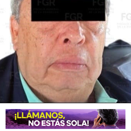
La Jefa del Ejecutivo Federal pidió al Comité seguir
acompañando al Gobierno de México y como primera
medida, el Instituto Mexicano de Tecnología del Agua
realizará pozos de exploración para verificar si en el
subsuelo de las Cuencas Sabinas-Burro-Picachos en
Coahuila y Nuevo León y Burgos en la zona noreste de
Tamaulipas, hay agua salada y gas no convencional.