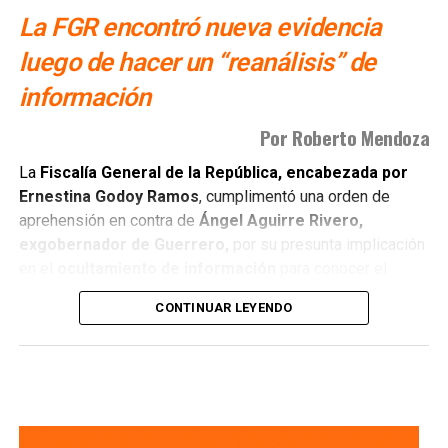
La FGR encontró nueva evidencia
luego de hacer un “reanálisis” de
información
Por Roberto Mendoza
La
Fiscalía General de la República, encabezada por
Ernestina Godoy Ramos
, cumplimentó una orden de
aprehensión en contra de
Ángel Aguirre Rivero,
exgobernador de Guerrero,
por su presunta implicación
en el
ocultamiento de información
para conocer el
paradero de los
43 estudiantes de la Escuela Normal
CONTINUAR LEYENDO
Rural Isidro Burgos
. La institución federal justificó la
captura señalando que el requerimiento derivó
directamente de un: “
reanálisis de las actuaciones
existentes
“.
El mandamiento judicial fue solicitado a un
juez federal
y