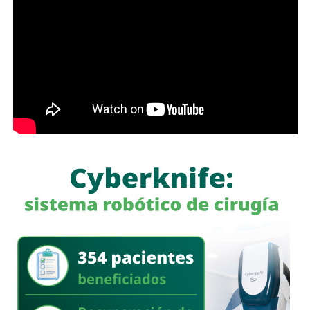
normalistas. Desde el inicio de las primeras carpetas de
investigación, el exmandatario
negó reiteradamente
estar implicado en el caso que hoy motiva su detención.
También lee:
El periodismo se firma: Ruth González