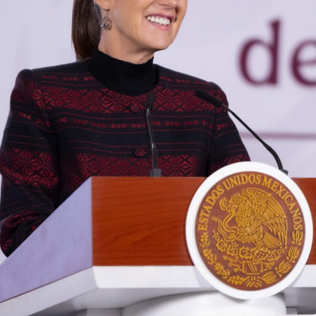
El despliegue territorial ocurre en un contexto de parálisis
comercial para este sector. La movilización se ejecuta
luego de que
el gobierno de Estados Unidos frenara
las operaciones de su personal de inspección,
suspendiera la importación del producto y emitiera
una alerta de seguridad para restringir los viajes a la
entidad
tras los bloqueos carreteros y la violencia
registrada en días recientes.
También lee:
El Realito: la presa con huellas de Televisa y
Slim