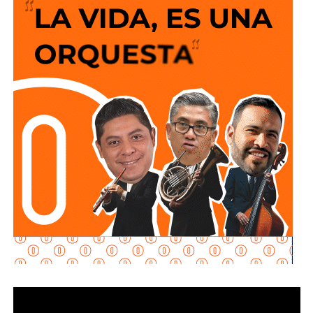
ejecutado por personal operativo de la fiscalía. De acuerdo
con la dependencia, la acción penal en contra del
exfuncionario estatal se sustentó en la implementación de
un “
nuevo modelo de investigación
” desarrollado con el objetivo de encontrar líneas
procesales que permitan el esclarecimiento de los
hechos.
Este arresto reactiva el proceso en contra de
Aguirre
Rivero
, quien ocupó la gubernatura de la entidad desde
2011
y presentó su renuncia al cargo en
2014
, derivado de
la crisis institucional originada por la
desaparición
de los