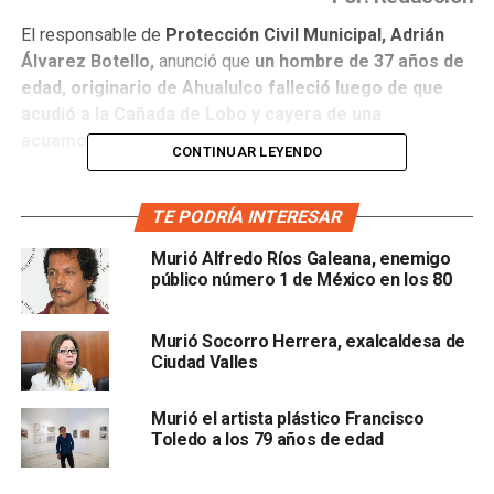
El responsable de
Protección Civil Municipal, Adrián
Álvarez Botello,
anunció que
un hombre de 37 años de
edad, originario de Ahualulco falleció luego de que
acudió a la Cañada de Lobo y cayera de una
acuamoto.
CONTINUAR LEYENDO
Explicó que cerca de las 12:20 horas del miércoles, se
recibió un reporte de los acompañantes de la víctima, para
TE PODRÍA INTERESAR
solicitar el apoyo de paramédicos, ya que presumían que
Murió Alfredo Ríos Galeana, enemigo
su compañero seguía con vida, al igual que otro joven que
público número 1 de México en los 80
también cayó al agua por el accidente de la acuamoto,
pero que minutos más tarde logró salir.
Murió Socorro Herrera, exalcaldesa de
Ciudad Valles
Álvarez Botello dijo que se brindó el apoyo del personal
de Protección Civil para llevar a cabo el rescate del joven,
Murió el artista plástico Francisco
que
quedó inconsciente por una de las piruetas, sin
Toledo a los 79 años de edad
embargo, ya no salió del agua.