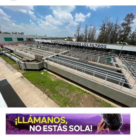
buscan fortalecer sus conocimientos, con talleres de
capacitación en áreas como belleza, costura, bisutería,
carpintería, herrería, electricidad, computación, danza y
actividades deportivas, que les permitan incorporarse al
mercado laboral, emprender un negocio propio o
perfeccionar conocimientos que ya poseen.
El alcalde señaló que el objetivo es que los soledenses
encuentren en este
Centro
un lugar donde puedan
prepararse, perfeccionar sus habilidades y abrir nuevas
oportunidades para salir adelante. “Aquí generamos áreas
de oportunidad para que la gente pueda aprender un oficio,
conseguir un empleo o iniciar su propio negocio, en un
espacio digno, moderno y equipado con herramientas,
maquinaria y tecnología de primer nivel, con áreas amplias
diseñadas específicamente para cada actividad, donde