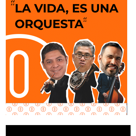
La semana pasada concluyeron los trabajos de
mantenimiento y restauración en los módulos donde se
lleva a cabo el proceso de potabilización del agua, para
continuar con la limpieza y mantenimiento integral de las
instalaciones de la planta.
La siguiente etapa contempla el equipamiento de los
tanques de floculación y sedimentación, donde las
partículas e impurezas que contiene el agua se agrupan y
posteriormente se depositan en el fondo, permitiendo
separar el agua más clara para que continúe con las
etapas de filtración y desinfección antes de su
distribución.