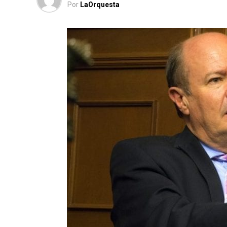
Por
LaOrquesta