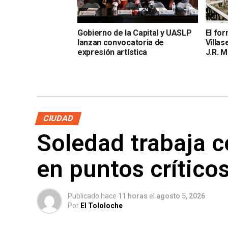
Gobierno de la Capital y UASLP
El fo
lanzan convocatoria de
Villa
expresión artística
J.R. M
CIUDAD
Soledad trabaja 
en puntos crítico
Publicado hace
11 horas
el
agosto 5, 2026
Por
El Tololoche