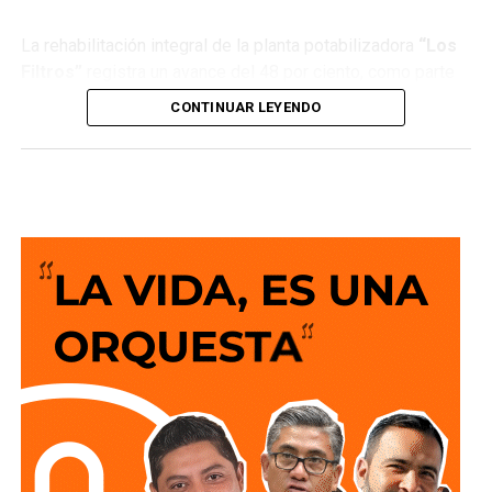
La rehabilitación integral de la planta potabilizadora
“Los
Filtros”
registra un avance del 48 por ciento, como parte
de los trabajos que realiza
Interapas
para modernizar una
CONTINUAR LEYENDO
de las principales fuentes de abastecimiento de agua
potable de la zona metropolitana.
Esta planta recibe agua proveniente de la
presa San José
y su rehabilitación permitirá recuperar su capacidad de
operación, optimizar el proceso de potabilización y
ofrecer un servicio más confiable para miles de familias.
La semana pasada concluyeron los trabajos de
mantenimiento y restauración en los módulos donde se
lleva a cabo el proceso de potabilización del agua, para
continuar con la limpieza y mantenimiento integral de las
instalaciones de la planta.
La siguiente etapa contempla el equipamiento de los
tanques de floculación y sedimentación, donde las
partículas e impurezas que contiene el agua se agrupan y