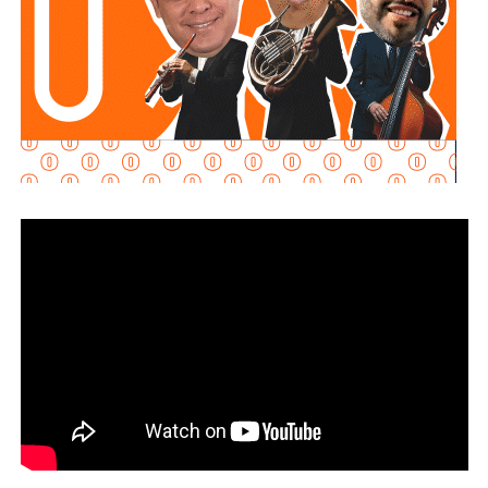
posteriormente se depositan en el fondo, permitiendo
separar el agua más clara para que continúe con las
etapas de filtración y desinfección antes de su
distribución.
Con estas acciones,
Interapas
fortalece la infraestructura
hidráulica de la zona metropolitana y avanza en la
modernización de la planta “Los Filtros”, trabajos que
contribuirán a mejorar la eficiencia del proceso de
potabilización y la continuidad del suministro de agua
potable.