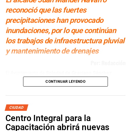
reconoció que las fuertes
precipitaciones han provocado
inundaciones, por lo que continúan
los trabajos de infraestructura pluvial
y mantenimiento de drenajes
Por: Redacción
El Ayuntamiento de
Soledad de Graciano Sánchez
realiza obras de
drenaje pluvial y reparación de
CONTINUAR LEYENDO
infraestructura sanitaria en distintos puntos del
municipio para disminuir las afectaciones provocadas
por las lluvias de las últimas semanas
, informó el
alcalde Juan Manuel Navarro Muñiz.
CIUDAD
Centro Integral para la
El presidente municipal explicó que una de las principales
Capacitación abrirá nuevas
intervenciones se desarrolla en las inmediaciones de la