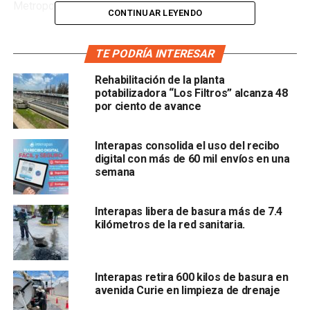
Metropolitana.
CONTINUAR LEYENDO
En el tramo entre
París y Francia
, se renovaron 68 metros
lineales de tubería PEAD de 12 pulgadas, con una
TE PODRÍA INTERESAR
inversión aproximada de 350 mil pesos, beneficiando
Rehabilitación de la planta
directamente a 150 vecinos de la colonia al poniente de la
potabilizadora “Los Filtros” alcanza 48
ciudad y mejorando el funcionamiento del sistema
por ciento de avance
sanitario.
Interapas consolida el uso del recibo
Una vez concluidos los trabajos, personal d el organismo
digital con más de 60 mil envíos en una
retiró el material sobrante, tierra y escombro, dejando la
semana
vialidad completamente libre para vecinos y transeúntes, y
evitando riesgos o afectaciones por residuos de obra.
Interapas libera de basura más de 7.4
kilómetros de la red sanitaria.
Interapas retira 600 kilos de basura en
avenida Curie en limpieza de drenaje