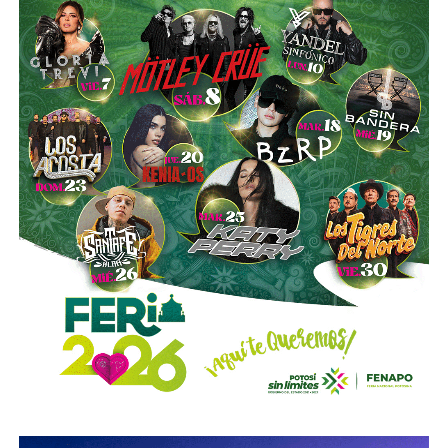
40 mil litros de petróleo crudo y diésel
, además de
muestras de ácido sulfúrico, hidrocarburos y diversa
documentación relacionada con la operación del sitio.
Las investigaciones también permitieron ejecutar cateos
en Tizayuca, Hidalgo, y Cuautla, Morelos.
En Hidalgo fueron asegurados más de
456 mil litros
de un
líquido que podría corresponder a hidrocarburos o
productos químicos utilizados para su procesamiento,
mientras que en Morelos se localizaron documentos,
talones de cheques y muestras obtenidas de diversos
contenedores.
La Fiscalía General de la República informó que estos
operativos forman parte del
Plan Estratégico de
Procuración de Justicia 2026-2029
, cuyo objetivo es
combatir los delitos de alto impacto, entre ellos el robo y
procesamiento ilegal de hidrocarburos.