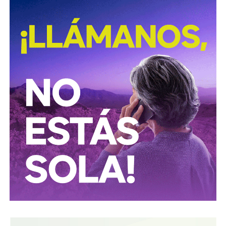
Según la institución, el desmantelamiento de estos
centros clandestinos representa un golpe a las
estructuras logísticas y financieras dedicadas al mercado
ilícito de combustibles, una actividad que genera pérdidas
millonarias para el Estado y representa riesgos para la
infraestructura energética nacional.
Las autoridades señalaron que las investigaciones
continúan para identificar a las personas responsables de
operar estos inmuebles, así como las posibles redes
criminales relacionadas con el procesamiento y
distribución ilegal de combustibles.
También lee:
Tangamanga prevé refuerzo con Guardia Civil
tras dos su1c1d10s