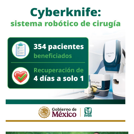
camioneta tipo pick up
, documentación diversa y
alrededor de 40 cinchos de seguridad para escotillas de
pipas, utilizados comúnmente en el transporte de
combustibles.
En un segundo cateo, realizado en la comunidad de
Laguna de San Vicente
, también en territorio potosino, la
FGR aseguró otro inmueble donde presuntamente operaba
un centro de procesamiento ilegal de hidrocarburos.
Ahí fueron encontrados
18 tanques verticales
, dos líneas
completas de producción para hidrocarburos, alrededor de