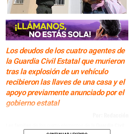
hicieron necesaria una intervención quirúrgica por
amputación de dedos.
Ocho de los heridos son originarios de
Axtla de
Terrazas
, mientras que una persona proviene del
municipio de
Santa Catarina
.
También lee:
Entregan viviendas a familias de elementos
Los deudos de los cuatro agentes de
fallecidos en La Pila
la Guardia Civil Estatal que murieron
tras la explosión de un vehículo
recibieron las llaves de una casa y el
apoyo previamente anunciado por el
gobierno estatal
Por: Redacción
Las familias de los cuatro elementos de la
Guardia Civil
Estatal
que murieron durante un ataque con un vehículo