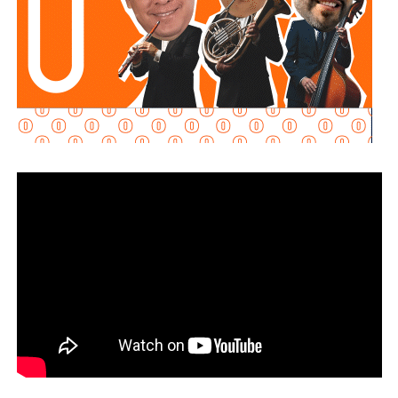
ciudadanas que alertaron sobr
e movimientos inusuales
de autotanques y posibles actividades ilícitas.
El primer operativo se realizó en
una nave industrial
ubicada en el municipio de San Luis Potosí,
donde las
autoridades localizaron una infraestructura de gran escala
presuntamente destinada al procesamiento clandestino de
combustibles.
En el inmueble fueron asegurados
ocho tanques con
capacidad aproximada de 80 mil litros cada uno,
ocho
cilindros horizontales sin identificación, seis cilindros
verticales y
894 contenedores tipo tótem con
capacidad para mil litros cada uno
.
Además, fueron decomisados entre
500 mil y 600 mil
litros de petrolífero
, una máquina asfaltadora,
un
generador eléctrico de diésel, una máquina
roscadora para tuberías, equipo de cómputo, una