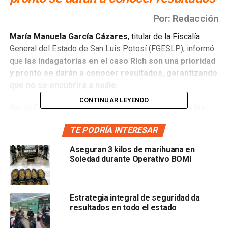
Por: Redacción
María Manuela García Cázares
, titular de la Fiscalía
General del Estado de San Luis Potosí (FGESLP), informó
que
las indagatorias en el caso Rich son una prioridad
y pronto se darán a conocer resultados, garantizando
que no se encubrirá a nadie.
CONTINUAR LEYENDO
García Cázares explicó que
la confidencialidad en los
avances de la investigación, que comenzó el 7 de
TE PODRÍA INTERESAR
junio, se debe a la necesidad de seguir las
formalidades esenciales del procedimiento penal
Aseguran 3 kilos de marihuana en
vigente.
Sin embargo, se están analizando todos los
Soledad durante Operativo BOMI
indicios para ofrecer resultados a corto plazo.
“Para nosotros, ahorita en Fiscalía es una prioridad,
Estrategia integral de seguridad da
estamos trabajado arduamente y no podemos revelar
resultados en todo el estado
datos por una cuestión del propio código penal de
procedimientos penales”, expuso.