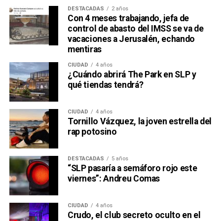
DESTACADAS
2 años
Con 4 meses trabajando, jefa de
control de abasto del IMSS se va de
vacaciones a Jerusalén, echando
mentiras
CIUDAD
4 años
¿Cuándo abrirá The Park en SLP y
qué tiendas tendrá?
CIUDAD
4 años
Tornillo Vázquez, la joven estrella del
rap potosino
DESTACADAS
5 años
“SLP pasaría a semáforo rojo este
viernes”: Andreu Comas
CIUDAD
4 años
Crudo, el club secreto oculto en el