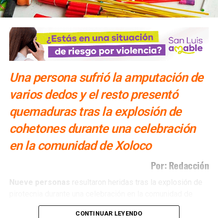
Una persona sufrió la amputación de
varios dedos y el resto presentó
quemaduras tras la explosión de
cohetones durante una celebración
en la comunidad de Xoloco
Por: Redacción
Nueve personas
resultaron heridas tras la explosión de
pirotecnia durante una celebración en la comunidad de
Xoloco
, en el municipio de
Axtla de Terrazas
. Todos los
CONTINUAR LEYENDO
lesionados fueron atendidos en la
clínica IMSS Bienestar