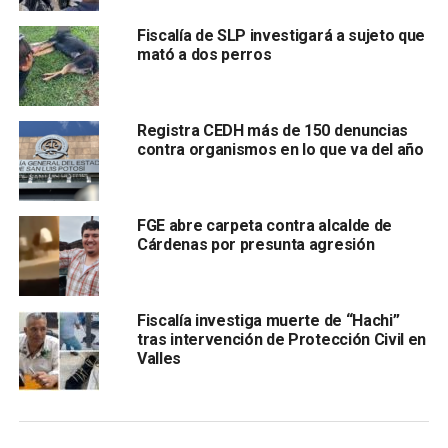
Fiscalía de SLP investigará a sujeto que
mató a dos perros
Registra CEDH más de 150 denuncias
contra organismos en lo que va del año
Añadió qu
e se ha entrevistado a la mayoría de las
FGE abre carpeta contra alcalde de
víctimas, aunque dos denuncias no se han
Cárdenas por presunta agresión
formalizado por el estado de salud de los jóvenes
afectados
, el resto de los testimonios ya están
integrados en la carpeta de investigación.
Fiscalía investiga muerte de “Hachi”
tras intervención de Protección Civil en
María Manuela García Cázares puntualizó, que el ente
Valles
procurador de justicia se está allegando de toda la
información que sea indispensable para la integración
correcta de la carpeta de investigación.