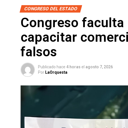
CONGRESO DEL ESTADO
Congreso faculta
capacitar comerci
falsos
Publicado hace
4 horas
el
agosto 7, 2026
Por
LaOrquesta