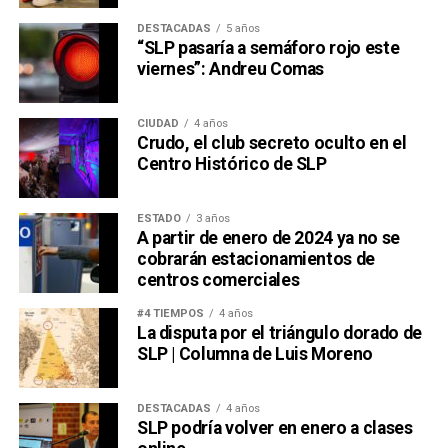
DESTACADAS
5 años
“SLP pasaría a semáforo rojo este
viernes”: Andreu Comas
CIUDAD
4 años
Crudo, el club secreto oculto en el
Centro Histórico de SLP
ESTADO
3 años
A partir de enero de 2024 ya no se
cobrarán estacionamientos de
centros comerciales
#4 TIEMPOS
4 años
La disputa por el triángulo dorado de
SLP | Columna de Luis Moreno
DESTACADAS
4 años
SLP podría volver en enero a clases