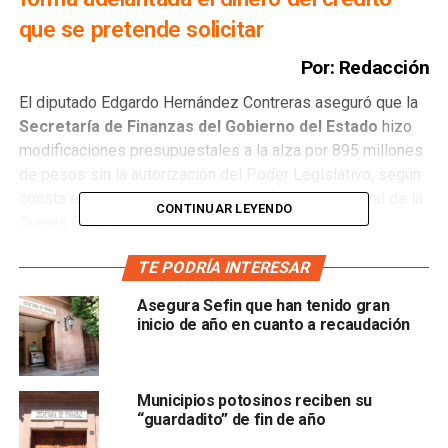
que se pretende solicitar
Por: Redacción
El diputado Edgardo Hernández Contreras aseguró que la
Secretaría de Finanzas del Gobierno del Estado
hizo
modificaciones presupuestales a la alza por 895 millones
de pesos sin la autorización del Poder Legislativo, según
consta en la página 37 del Primer Informe Trimestral de la
CONTINUAR LEYENDO
Cuenta Pública.
Aseguró que, de ser necesario, acudirá nuevamente a la
TE PODRÍA INTERESAR
Auditoría Superior de la Federación
y a la Secretaría de
Asegura Sefin que han tenido gran
la Función Pública para hacer de su conocimiento los
inicio de año en cuanto a recaudación
hechos y pidió a la titular de la Auditoría Superior del
Estado que tome las medidas pertinentes para revisar el
manejo de los recursos.
Municipios potosinos reciben su
“guardadito” de fin de año
“Todo parece indicar que se están considerando los