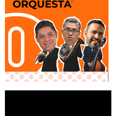
policiales, organismos de auxilio y representantes del
sector privado, el Mandatario Estatal destacó que esta
inversión permitirá reducir riesgos para el personal
operativo, atender con mayor rapidez situaciones de
emergencia y garantizar más seguridad y tranquilidad a las
familias potosinas.
Ricardo Gallardo reconoció la labor de la Secretaría de la
Defensa Nacional mediante la aplicación del Plan DN-III-E,
así como el trabajo del Heroico Cuerpo de Bomberos y de
las agrupaciones de salvamento y rescate, cuyos
integrantes, dijo, son auténticos héroes que protegen