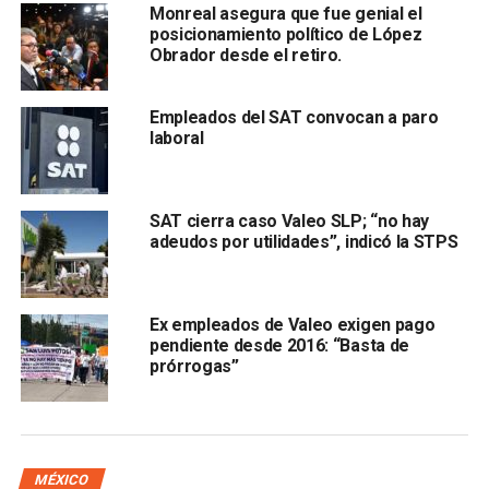
​Monreal asegura que fue genial el
posicionamiento político de López
Obrador desde el retiro.
Empleados del SAT convocan a paro
laboral
que gana como presidente.
SAT cierra caso Valeo SLP; “no hay
adeudos por utilidades”, indicó la STPS
“Si fue por venganza de alguien dolido que quiso vulnerar
el sistema del SAT o alguien que en efecto constituye
estas empresas que pueda hacer negocio, engañando que
Ex empleados de Valeo exigen pago
soy su socio de la empresa o mis
adversarios políticos
pendiente desde 2016: “Basta de
para que el día de mañana aparezca que estoy haciendo
prórrogas”
negocios chuecos”, señaló.
De acuerdo con los documentos que presentó López
Obrador,
Óscar Manuel Montoya
es el representante
MÉXICO
legal de las 26 empresas.