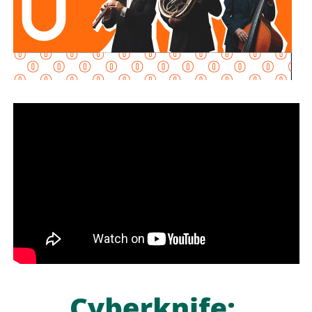
“Son acuerdos voluntarios que nos permiten ordenar el
mercado (…) quien comercializa gasolina, diésel, la
canasta PACIC, el jitomate, acuerda este esquema que nos
permite disminuir los precios. Es un esfuerzo muy
importante”, explicó.
La presidenta reconoció que existen variaciones
estacionales que pueden afectar los precios de frutas y
verduras según la temporada, pero afirmó que, sin el
PACIC ni el acuerdo de combustibles, “la inflación estaría
por lo menos al doble”.
También lee:
Fiscalía indaga a policías municipales en
punto de venta de drogas