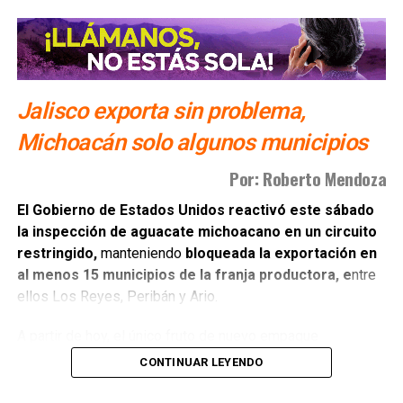
Jalisco exporta sin problema,
Michoacán solo algunos municipios
Por: Roberto Mendoza
El Gobierno de Estados Unidos reactivó este sábado
la inspección de aguacate michoacano en un circuito
restringido,
manteniendo
bloqueada la exportación en
al menos 15 municipios de la franja productora, e
ntre
ellos Los Reyes, Peribán y Ario.
A partir de hoy, el único fruto de nuevo empaque
autorizado para revisión por parte de las autoridades
CONTINUAR LEYENDO
estadounidenses es el originario d
e Tancítaro,
Tacámbaro, Uruapan y el corredor geográfico