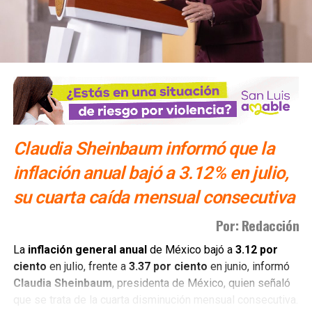
que no se acreditaron los requisitos legales
probatorios
para otorgar el arraigo domiciliario,
ratificando la reclusión.
El equipo legal del exgobernador se acogió a la duplicidad
del término constitucional, por lo que la resolución sobre
su vinculación a proceso se definirá la próxima semana. En
su intervención frente a la autoridad judicial, el
exmandatario estatal manifestó su postura ante los
Claudia Sheinbaum informó que la
señalamientos del Ministerio Público de la Federación:
“
Ayer fui detenido a las 10 de la mañana después de
inflación anual bajó a 3.12% en julio,
12 años de la desaparición de los normalistas… Nunca
su cuarta caída mensual consecutiva
me he escondido
“.
Por: Redacción
También lee:
Detienen al ex gobernador Angel Aguirre por
caso Ayotzinapa
La
inflación general anual
de México bajó a
3.12 por
ciento
en julio, frente a
3.37 por ciento
en junio, informó
Claudia Sheinbaum
, presidenta de México, quien señaló
que se trata de la cuarta disminución mensual consecutiva.