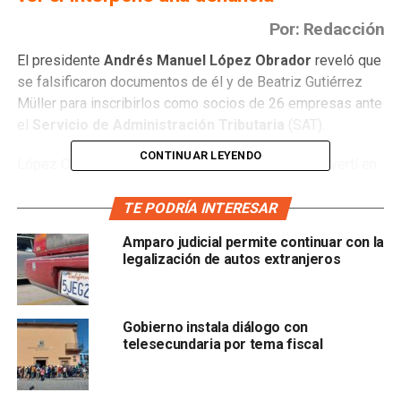
Por: Redacción
El presidente
Andrés Manuel López Obrador
reveló que
se falsificaron documentos de él y de Beatriz Gutiérrez
Müller para inscribirlos como socios de 26 empresas ante
el
Servicio de Administración Tributaria
(SAT).
CONTINUAR LEYENDO
López Obrador bromeó diciendo “me rayé, me convertí en
empresario”, y adelantó que esperará a que el SAT
concluya la investigación para saber si interpondrá alguna
TE PODRÍA INTERESAR
denuncia.
Amparo judicial permite continuar con la
legalización de autos extranjeros
La inscripción fue realizada el 15 de agosto en
Boca del
Río, Veracruz
, en las oficinas del SAT.
Gobierno instala diálogo con
En la conferencia mañanera de este miércoles, López
telesecundaria por tema fiscal
Obrador aclaró que no es empresario, ni tiene propiedades
u otros bienes, sino que
solo ti ene su cuenta en el
banco para depósitos de su nómina