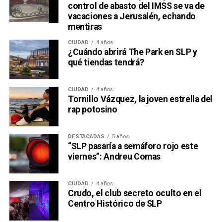
control de abasto del IMSS se va de
vacaciones a Jerusalén, echando
mentiras
CIUDAD
4 años
¿Cuándo abrirá The Park en SLP y
qué tiendas tendrá?
CIUDAD
4 años
Tornillo Vázquez, la joven estrella del
rap potosino
DESTACADAS
5 años
“SLP pasaría a semáforo rojo este
viernes”: Andreu Comas
CIUDAD
4 años
Crudo, el club secreto oculto en el
Centro Histórico de SLP