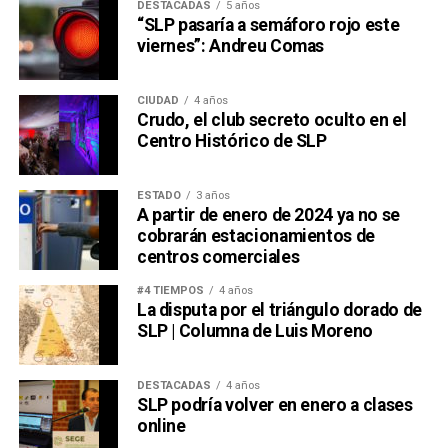
DESTACADAS
5 años
“SLP pasaría a semáforo rojo este
viernes”: Andreu Comas
CIUDAD
4 años
Crudo, el club secreto oculto en el
Centro Histórico de SLP
ESTADO
3 años
A partir de enero de 2024 ya no se
cobrarán estacionamientos de
centros comerciales
#4 TIEMPOS
4 años
La disputa por el triángulo dorado de
SLP | Columna de Luis Moreno
DESTACADAS
4 años
SLP podría volver en enero a clases
online