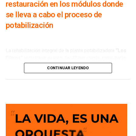
restauración en los módulos donde
se lleva a cabo el proceso de
potabilización
La rehabilitación integral de la planta potabilizadora
“Los
Filtros”
registra un avance del 48 por ciento, como parte
de los trabajos que realiza
Interapas
para modernizar una
CONTINUAR LEYENDO
de las principales fuentes de abastecimiento de agua
potable de la zona metropolitana.
Esta planta recibe agua proveniente de la
presa San José
y su rehabilitación permitirá recuperar su capacidad de
operación, optimizar el proceso de potabilización y
ofrecer un servicio más confiable para miles de familias.
La semana pasada concluyeron los trabajos de
mantenimiento y restauración en los módulos donde se