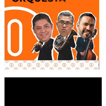
lleva a cabo el proceso de potabilización del agua, para
continuar con la limpieza y mantenimiento integral de las
instalaciones de la planta.
La siguiente etapa contempla el equipamiento de los
tanques de floculación y sedimentación, donde las
partículas e impurezas que contiene el agua se agrupan y
posteriormente se depositan en el fondo, permitiendo
separar el agua más clara para que continúe con las
etapas de filtración y desinfección antes de su
distribución.
Con estas acciones,
Interapas
fortalece la infraestructura
hidráulica de la zona metropolitana y avanza en la