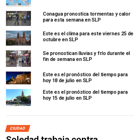
Conagua pronostica tormentas y calor
Se recomienda usar ropa ligera y mantenerse
para esta semana en SLP
hidratado
debido a las altas temperaturas que se
presentarán durante el día.
Este es el clima para este viernes 25 de
octubre en SLP
Se pronostican lluvias y frío durante el
También lee
:
(VIDEOS) Persecución terminó en choque en
fin de semana en SLP
avenida Carranza en SLP
Este es el pronóstico del tiempo para
hoy 18 de julio en SLP
ARTÍCULOS RELACIONADOS:
CLIMA SLP
PRONÓSTICO CLIMA SLP
Este es el pronóstico del tiempo para
hoy 15 de julio en SLP
SIGUIENTE
(VIDEO) Graban presunto intento de suicidio en el
Poder Judicial en SLP
NO TE PIERDAS
Comenzaron pavimentación frente a la Universidad
CIUDAD
Tecnológica de Soledad
Soledad trabaja contra