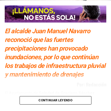
El alcalde Juan Manuel Navarro
reconoció que las fuertes
precipitaciones han provocado
inundaciones, por lo que continúan
los trabajos de infraestructura pluvial
y mantenimiento de drenajes
Por: Redacción
El Ayuntamiento de
Soledad de Graciano Sánchez
realiza obras de
drenaje pluvial y reparación de
CONTINUAR LEYENDO
infraestructura sanitaria en distintos puntos del
municipio para disminuir las afectaciones provocadas