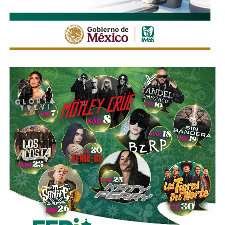
La legislación establecerá que, salvo prueba en contrario,
se presumirá dicha intención cuando el deudor, sin causa
justificada, renuncie a su empleo o solicite licencia sin
goce de sueldo, cuando este constituya su único o
principal medio para obtener ingresos.
Asimismo, se establecen sanciones para quienes, durante
un proceso judicial o existiendo una resolución firme,
enajenen intencionalmente de manera parcial o total sus
bienes con la finalidad de eludir obligaciones alimentarias.
De igual manera, se sancionará a quienes, teniendo
conocimiento de la existencia de una obligación
alimentaria o de un proceso judicial en curso, ayuden al
deudor a ocultar bienes, acepten figurar como titulares
aparentes de estos o realicen actos jurídicos simulados