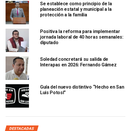
Se establece como principio de la
academia, el Colegio de San Luis, la UASLP, becarios,
planeación estatal y municipal a la
colaboradores y organizaciones civiles sobre el
protección a la familia
tema”.
Positiva la reforma para implementar
jornada laboral de 40 horas semanales:
diputado
Soledad concretará su salida de
Interapas en 2026: Fernando Gámez
De igual manera, el legislador dijo: “podrían presentarse
Guía del nuevo distintivo “Hecho en San
algunas impugnaciones de las empresas inmobiliarias, es
Luis Potosí”
un estira y afloja desde hace 15 años pero cada vez les
quedan menos recursos,
al parecer están entendiendo
la situación que priva en la sierra pese a los nefastos
intentos de la pasada administración de Xavier Nava
para hacer cambios en el uso del suelo”.
DESTACADAS