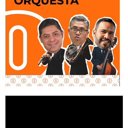
Explicó que la propuesta se desarrolla en dos vertientes
principales: e
stablecer de manera objetiva
determinadas conductas evasivas del deudor
alimentario
y penalizar la coparticipación de terceras
personas que, con conocimiento de la obligación
existente, contribuyan a impedir su cumplimiento.
La diputada María Dolores Robles Chairez destacó que la
modificación busca brindar mayores herramientas jurídicas
para proteger el derecho de niñas, niños y demás
personas acreedoras alimentarias, evitando que
maniobras de carácter patrimonial sean utilizadas para
obstaculizar el cumplimiento de las obligaciones
establecidas por la autoridad judicial.
Señaló que existen casos en los que los deudores
alimentarios recurren a actos jurídicos o materiales que
aparentemente pueden ser lícitos, pero que tienen como