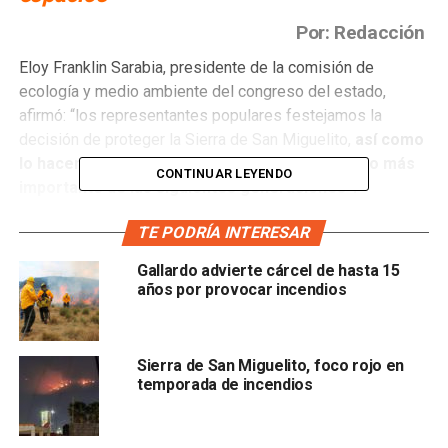
Por: Redacción
Eloy Franklin Sarabia, presidente de la comisión de
ecología y medio ambiente del congreso del estado,
afirmó: “los representantes populares festejamos la
decisión de proteger la Sierra de San Miguelito,
así como
lo hacen los colectivos porque es el patrimonio más
CONTINUAR LEYENDO
importante de las siguientes generaciones”.
El presidente de la comisión de ecología reconoció el
TE PODRÍA INTERESAR
trabajo de la federación para declarar como área natural
Gallardo advierte cárcel de hasta 15
protegida a la Sierra de San Miguelito, además aseguró:
años por provocar incendios
“platicamos con el activista Carlos Covarrubias, dedicado
a la defensa del medio ambiente y
coincidimos en que
es un gran logro para San Luis Potosí
”.
Sierra de San Miguelito, foco rojo en
temporada de incendios
Franklin Sarabia señaló que: “se pueden proteger muchas
áreas que ya alcanzan el grado de parque u otras
clasificaciones, por lo que
ya trabajamos con la