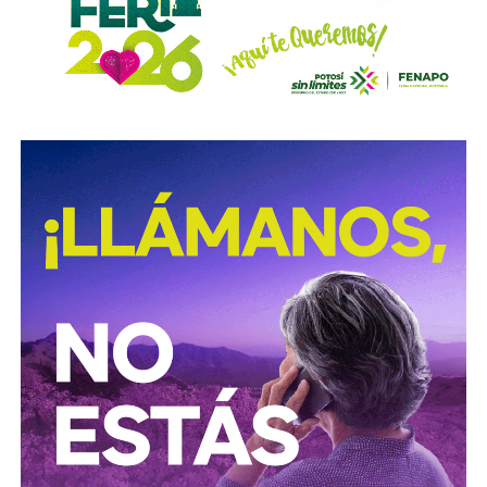
con el propósito de evitar que se cumplan las
obligaciones alimentarias.
Para estas conductas se contempla una sanción de seis
meses a tres años de prisión, además de una sanción
pecuniaria de 60 a 300 días del valor de la Unidad de
Medida y Actualización (UMA).
La iniciativa fue turnada a la Comisión Primera de Justicia
para su análisis y dictamen correspondiente.
También lee:
Cuauhtli Badillo pide a alcaldes denunciar
movimientos ligados al huachicol