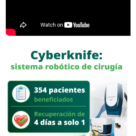
finalidad eludir sus responsabilidades. Entre estas
prácticas se encuentran la renuncia voluntaria a empleos
estables, la solicitud de licencias sin goce de sueldo
durante periodos relacionados con procesos familiares y
la transferencia de bienes a familiares o personas de
confianza que actúan como titulares aparentes.
Con esta iniciativa se busca establecer que comete el
delito de incumplimiento de las obligaciones de
asistencia familiar quien se coloque intencionalmente en
estado de insolvencia con el propósito de eludir el
cumplimiento de las obligaciones alimentarias
establecidas por la ley.