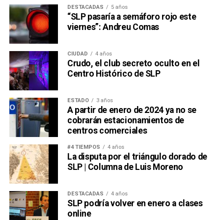
DESTACADAS
5 años
“SLP pasaría a semáforo rojo este
viernes”: Andreu Comas
CIUDAD
4 años
Crudo, el club secreto oculto en el
Centro Histórico de SLP
ESTADO
3 años
A partir de enero de 2024 ya no se
cobrarán estacionamientos de
centros comerciales
#4 TIEMPOS
4 años
La disputa por el triángulo dorado de
SLP | Columna de Luis Moreno
DESTACADAS
4 años
SLP podría volver en enero a clases
online