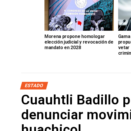
Morena propone homologar
Gama 
elección judicial y revocación de
propu
mandato en 2028
vetar
crimi
ESTADO
Cuauhtli Badillo p
denunciar movimi
huachicol