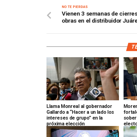
NO TE PIERDAS
Vienen 3 semanas de cierres
obras en el distribuidor Juár
TE
Llama Monreal al gobernador
Moren
Gallardo a “Hacer a un lado los
fortal
intereses de grupo” en la
sobera
próxima elección
electo