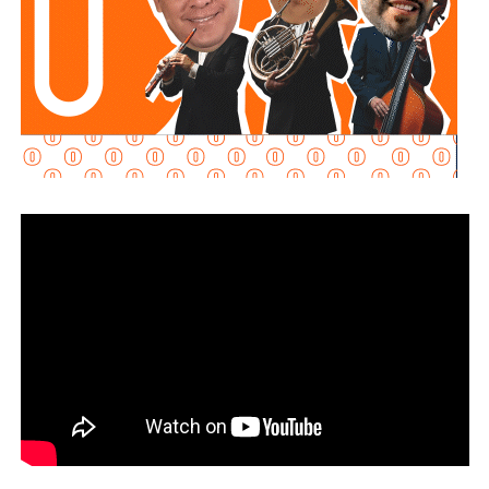
.
“Son acuerdos voluntarios que nos permiten ordenar el
mercado (…) quien comercializa gasolina, diésel, la
canasta PACIC, el jitomate, acuerda este esquema que nos
permite disminuir los precios. Es un esfuerzo muy
importante”, explicó.
La presidenta reconoció que existen variaciones
estacionales que pueden afectar los precios de frutas y
verduras según la temporada, pero afirmó que, sin el
PACIC ni el acuerdo de combustibles, “la inflación estaría
por lo menos al doble”.
También lee:
Fiscalía indaga a policías municipales en
punto de venta de drogas