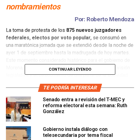
nombramientos
Por: Roberto Mendoza
​La toma de protesta de los
875 nuevos juzgadores
federales, electos por voto popular,
se consumó en
una maratónica jornada que se extendió desde la noche de
ayer 1 de septiembre hasta la madrugada de hoy martes.
Este momento considerado histórico para el gobierno de
Morena, se desarrolló en medio de una profunda división
CONTINUAR LEYENDO
legislativa y el descontento de una parte de la sociedad
civil.
TE PODRÍA INTERESAR
​La sesión inició con un notable retraso encabezada por la
Senado entra a revisión del T-MEC y
presidenta del Senado
, Laura Itzel Castillo.
En su
reforma electoral esta semana: Ruth
discurso, enfatizó el carácter inédito del proceso y la
González
cercanía que la reforma judicial busca establecer entre el
Poder Judicial y los ciudadanos. Su llamado a la lealtad
Gobierno instala diálogo con
constitucional y la responsabilidad de los nuevos
telesecundaria por tema fiscal