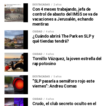
DESTACADAS
2 años
Con 4 meses trabajando, jefa de
control de abasto del IMSS se va de
vacaciones a Jerusalén, echando
mentiras
CIUDAD
4 años
¿Cuándo abrirá The Park en SLP y
qué tiendas tendrá?
CIUDAD
4 años
Tornillo Vázquez, la joven estrella del
rap potosino
DESTACADAS
5 años
“SLP pasaría a semáforo rojo este
viernes”: Andreu Comas
CIUDAD
4 años
Crudo, el club secreto oculto en el