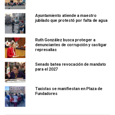
juzgadores contrastó drásticamente con la postura del
senador panista
Ricardo Anaya, quien descalificó el
proceso por “ilegitimidad de origen”, “no vengo a
Ayuntamiento atiende a maestro
insultar”,
dijo y citó la baja participación ciudadana,
habló
jubilado que protestó por falta de agua
de los famosos acordeones y acusó al oficialismo de
pisotear la Constitución
Ruth González busca proteger a
denunciantes de corrupción y castigar
represalias
Senado batea revocación de mandato
para el 2027
para beneficiar a sus candidatos. En un acto de protesta,
Anaya y su bancada se retiraron del salón de plenos,
Taxistas se manifiestan en Plaza de
Fundadores
dejando en claro una fractura más en el Senado.
​Afuera, manifestantes de diversas organizaciones como
“Resistencia Civil Activa y Pacífica” s
e manifestaron a