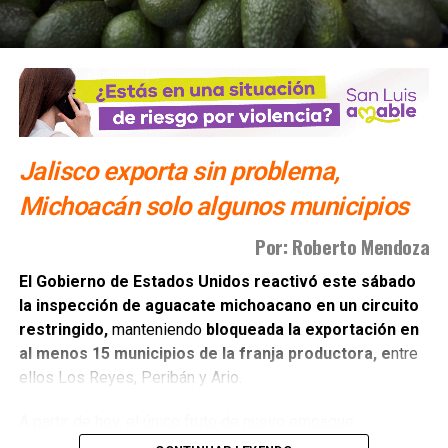
Corte de Justicia
NO TE PIERDAS
Salud, seguridad y educación: las banderas de
Sheinbaum en su primer informe
Jalisco exporta sin problema,
Michoacán solo algunos municipios
Por: Roberto Mendoza
El Gobierno de Estados Unidos reactivó este sábado
la inspección de aguacate michoacano en un circuito
restringido,
manteniendo
bloqueada la exportación en
al menos 15 municipios de la franja productora, e
ntre
ellos Los Reyes, Peribán y Ario.
A partir de hoy, el único fruto de nuevo empaque
autorizado para revisión por parte de las autoridades