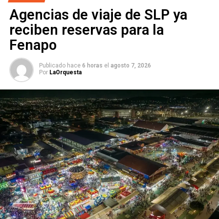
sentaron entre las mujeres para compartir sonrisas y
Agencias de viaje de SLP ya
aplausos en un emotivo encuentro en
La Pila
.
reciben reservas para la
Fenapo
​Con la voz
llena
de sentimiento, la cantante les recordó
que el encierro no define el
final
de sus historias. Su
mensaje de aliento fue claro:
todas
las personas
Publicado hace
6 horas
el
agosto 7, 2026
Por
LaOrquesta
tienen derecho a una
segunda oportunidad
, a levantarse
de sus caídas con más fuerza y a
reescribir
su destino
con la frente en alto.
El encuentro concluyó con un
mensaje de esperanza
y
fortaleza para las mujeres privadas de la libertad,