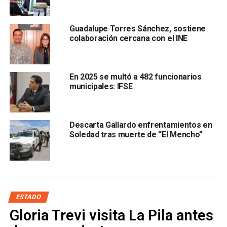
Guadalupe Torres Sánchez, sostiene
colaboración cercana con el INE
En 2025 se multó a 482 funcionarios
municipales: IFSE
pero sí le exigiría al gobierno entrante que separe del
cargo al acusado y se haga justicia”.
Descarta Gallardo enfrentamientos en
La funcionaria estatal aseguró que
la administración de
Soledad tras muerte de “El Mencho”
Nava fue opresora, discriminatoria y “así cierra,
reafirmando el patriarcado y las agresiones contra
las mujeres”, agregó García.
Finalmente, cabe recordar que el acusado es un
funcionario público y las afectadas son dos, mujeres
ESTADO
extranjeras, por lo cual, Marcela García dijo que “esto es
Gloria Trevi visita La Pila antes
una violación a los derechos humanos, pues es el estado