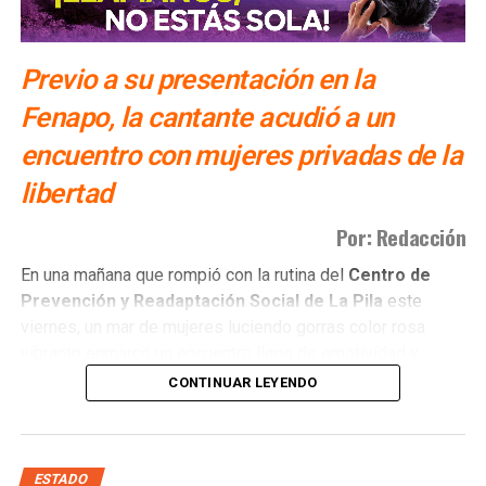
Previo a su presentación en la
Fenapo, la cantante acudió a un
encuentro con mujeres privadas de la
libertad
Por: Redacción
​En una mañana que rompió con la rutina del
Centro de
Prevención y Readaptación Social de La Pila
este
viernes, un mar de mujeres luciendo gorras color rosa
vibrante enmarcó un encuentro lleno de emotividad y
empatía.
CONTINUAR LEYENDO
El
gobernador del estado Ricardo Gallardo Cardona y
la senadora Ruth González Silva
, acompañados de una
invitada muy especial, la
cantante Gloria Trevi
, se
ESTADO