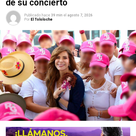
de su concierto
quien debe garantizar y proteger los derechos de las
mujeres y es el mismo quien los viola y transgrede”.
Publicado hace
39 min
el
agosto 7, 2026
Por
El Tololoche
Lee también
:
#Entrevista | “Voy a trabajar con los grupos
feministas de SLP”: Marcela García
ARTÍCULOS RELACIONADOS:
GOBIERNO
MARCELA GARCÍA
XAVIER NAVA
SIGUIENTE
SLP tiene nuevos titulares de seguridad
NO TE PIERDAS
255 casos y 15 defunciones por covid-19 en las
últimas 24 horas