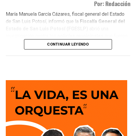
Por: Redacción
María Manuela García Cázares, fiscal general del Estado
de San Luis Potosí, informó que la
Fiscalía General del
Estado de San Luis Potosí (FGESLP)
abrió una
investigación contra los
policías municipales
que fueron
captados en cámara en un sitio que las autoridades tienen
CONTINUAR LEYENDO
identificado como
punto de venta de drogas
.
La indagatoria arrancó sin que mediara denuncia
ciudadana. “Por las redes es un acto que se puede hacer
de oficio y nosotros lo estamos haciendo”, dijo la fiscal al
ser cuestionada sobre el caso.
García Cázares
planteó que el eje de la revisión será
determinar la conducta de los elementos en ese punto:
qué acción realizaban y por qué se detuvieron ahí.
Adelantó que el resultado de las diligencias definirá si
hubo alguna irregularidad.