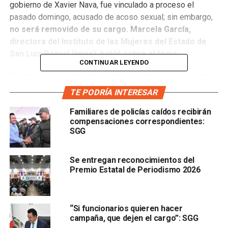
gobierno de Xavier Nava, fue vinculado a proceso el
pasado domingo, acusado de acoso sexual; sin embargo,
no será removido de su cargo. Marcela García,
directora del Instituto de las Mujeres del Estado de
San Luis Potosí (Imes), habló sobre el tema:
CONTINUAR LEYENDO
“Celebro que Ricardo haya sido vinculado a proceso, esto
es una muestra de que las autoridades están trabajando
TE PODRÍA INTERESAR
apegadas a los lineamientos; además, cabe recordar que
Familiares de policías caídos recibirán
desde la sociedad civil creíamos que no se haría
compensaciones correspondientes:
justicia, pero confiamos en que la autoridad dé una
SGG
sentencia justa y adecuada al daño que causó”
.
Además, tomando en cuenta que el funcionario no ha sido
Se entregan reconocimientos del
Premio Estatal de Periodismo 2026
separado de su cargo, la titular del Imes afirmó que esto
no le extraña, pues Xavier Nava “ha protegido a los
agresores, pero esto es inadmisible, pues
el pacto
patriarcal sigue vigente y ya no aspiraría a pedirle
“Si funcionarios quieren hacer
campaña, que dejen el cargo”: SGG
nada al gobierno municipal porque ya se va,