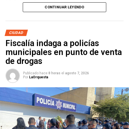
CONTINUAR LEYENDO
Daniela Alejandra Alonso Barrón
, presidenta de la
Asociación Mexicana de Agencias de Viajes (AMAV)
filial San Luis Potosí, señaló que las agencias de viaje
locales ya registran reservaciones para las fechas de la
CIUDAD
feria.
Fiscalía indaga a policías
municipales en punto de venta
de drogas
Publicado hace
8 horas
el
agosto 7, 2026
Por
LaOrquesta
Alonso explicó que hay viajeros reservando estancias de
al menos una noche. Además de la Fenapo, invitó a
conocer las cuatro regiones del estado con estancias de
una o dos noches.