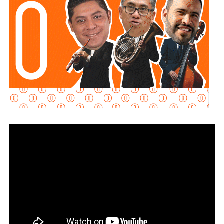
Al momento de la entrevista, la fiscal no había tenido
contacto con
Juan Antonio Villa Gutiérrez
, comisario de la
Secretaría de Seguridad Pública y
Protección Ciudadana Municipal (SSPC)
, ni con el
alcalde Enrique Galindo Ceballos
, sobre este caso.
La titular de la
FGESLP
sostuvo que el escrutinio sobre la
actuación policial es de interés público. “A todo el mundo
nos conviene saber qué está haciendo nuestro policía”,
afirmó.
García Cázares
llamó a la ciudadanía a denunciar