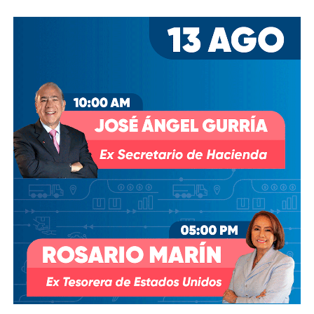
David Martínez es apodado coloquialmente como “
El
Fantasma de Wall Street
”, y ha adquirido un poder
inmenso en Latinoamérica, especialmente en Argentina,
donde ha servido como negociador para la deuda nacional
y en 2017, fue considerado por Forbes como el hombre
más rico de dicho país. El regiomontano tiene un historial
documentado de tomar control de empresas en
dificultades financieras a partir de deuda: lo hizo con la
textilera CYDSA en los años 90, con la vidriera Vitro entre
2009 y 2012, y con las ya mencionadas Empresas ICA