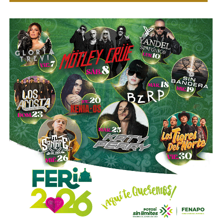
Gómez y De Angoitia han sido por muchos años los
hombre de confianza de Emilio Azcárraga Jean
, al
grado que cuando en 2024 este último dio un paso al
costado de la presidencia de Grupo Televisa en medio de
las investigaciones por el presunto soborno a ejecutivos
de la FIFA para asegurar los derechos del Mundial, fueron
ellos dos quienes asumieron el puesto de
Co-