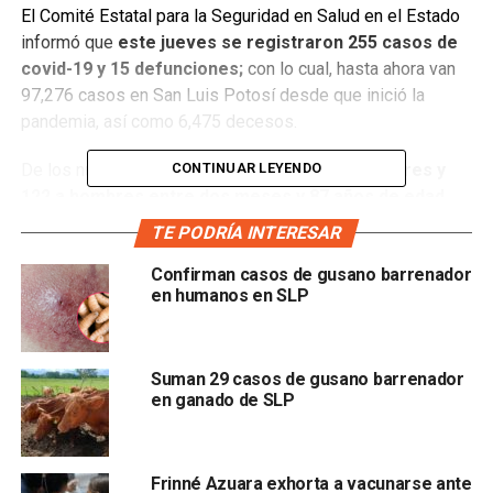
El Comité Estatal para la Seguridad en Salud en el Estado
informó que
este jueves se registraron 255 casos de
covid-19 y 15 defunciones;
con lo cual, hasta ahora van
97,276 casos en San Luis Potosí desde que inició la
pandemia, así como 6,475 decesos.
CONTINUAR LEYENDO
De los nuevos casos,
133 corresponden a mujeres y
122 a hombres entre dos meses y 87 años de edad,
242 locales y 13 foráneos
TE PODRÍA INTERESAR
Confirman casos de gusano barrenador
en humanos en SLP
Suman 29 casos de gusano barrenador
en ganado de SLP
; 65 de los nuevos contagios con esquema de vacunación
completo y 64 con una sola dosis de la vacuna.
Frinné Azuara exhorta a vacunarse ante