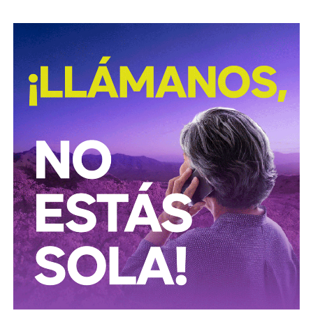
Presidentes Ejecutivo
s.
Su relación con Martínez no se limita a Empresas ICA
,
pues desde octubre de 2024 (justo unos días antes del
cambio en la presidencia) el oriundo de Monterrey
ha
comprado, además, acciones de la propia Televisa
.
Empezó con 7.8%, lo que lo volvió su tercer mayor
accionista; y hace unas semanas, se acabó se consolidar.
El pasado mes de junio, como parte de un aumento de
capital de alrededor de 7 mil millones de pesos aprobado
por los accionistas de Televisa, la empresa informó que l
a