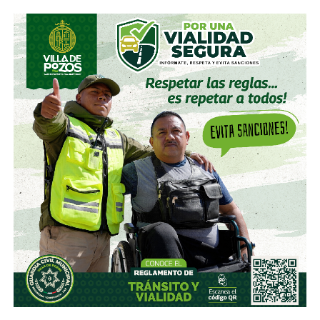
desde 2016.
Algo similar realizó en 2020 con
Grupo Aeroportuario
del Centro Norte
(OMA), el operador de, entre otros, el
Aeropuerto Ponciano Arriaga de la capital potosina.
Fintech compró primero acciones especiales que
garantizaban el control de la aeroportuaria y luego
concretó una oferta pública con la que en julio de 2021,
alcanzó el 30.1% de participación económica, suficiente
para mantener el control hasta que lo vendieron a la
francesa Vinci Airports en 2022 (El Economista, dic. 2020
y jul. 2021; Folleto Informativo Definitivo, Bolsa Mexicana
de Valores, may. 2021).
Si bien todos estos empresarios se han aliado en otras
ocasiones (
en 2017 ganaron la licitación para construir
el ahora cancelado Aeropuerto de Texcoco
),
cuando
se otorgó la concesión para la administración de El
Realito, ni Slim ni Martínez ni los copresidentes de