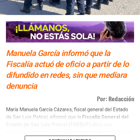
Manuela García informó que la
Fiscalía actuó de oficio a partir de lo
difundido en redes, sin que mediara
denuncia
Por: Redacción
María Manuela García Cázares, fiscal general del Estado
de San Luis Potosí, informó que la
Fiscalía General del
Estado de San Luis Potosí (FGESLP)
abrió una
investigación contra los
policías municipales
que fueron
captados en cámara en un sitio que las autoridades tienen