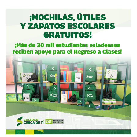
participación de Martínez podría llegar a 22.3% una
vez se conviertan las obligaciones que compró, lo
que lo convertiría en el mayor accionista individual de
la compañía.
Esa conversión todavía no ocurre: se proyecta para 2027.
Azcárraga ha reducido considerablemente sus acciones
de la compañía, aunque conserva (vía un fideicomiso
familiar y una clase especial de acciones) el control formal
del voto de la empresa, independientemente de cuánto
capital tenga cada quien. En resumidas cuentas, aunque
Emilio Azcárraga tiene el poder de decisión
,
el mismo
financiero que reparte el control de El Realito con los
dos hombres más poderosos de Televisa está, al
mismo tiempo, camino a convertirse en el mayor
dueño accionario de la propia televisora.