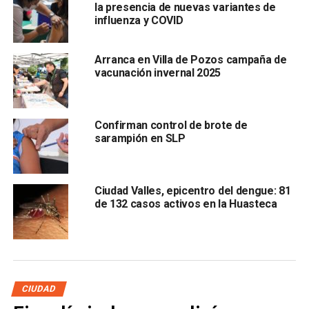
la presencia de nuevas variantes de
Además,
los decesos corresponden a diez mujeres y
influenza y COVID
cinco hombres de 30 a 92 años de edad,
con factores
de riesgo como: edad, hipertensión arterial, obesidad,
Arranca en Villa de Pozos campaña de
diabetes, EPOC, ERC, enfermedad cardiovascular y
vacunación invernal 2025
tabaquismo.
Finalmente,
191 personas permanecen hospitalizadas;
Confirman control de brote de
70 estables, 87 graves, y 34 intubas.
sarampión en SLP
Lee también
:
Torre Avancer, el edificio potosino que
compite para ser el mejor del 2021
Ciudad Valles, epicentro del dengue: 81
de 132 casos activos en la Huasteca
ARTÍCULOS RELACIONADOS:
CASOS
COVID-19
DEFUNCIONES
SIGUIENTE
“El gobierno de Xavier Nava protegió a agresores”:
Marcela García
CIUDAD
NO TE PIERDAS