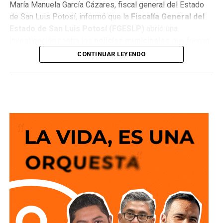
María Manuela García Cázares, fiscal general del Estado
de San Luis Potosí, informó que la
Fiscalía General del
Estado de San Luis Potosí (FGESLP)
abrió una
investigación contra los
policías municipales
que fueron
captados en cámara en un sitio que las autoridades tienen
CONTINUAR LEYENDO
identificado como
punto de venta de drogas
.
La indagatoria arrancó sin que mediara denuncia
ciudadana. “Por las redes es un acto que se puede hacer
de oficio y nosotros lo estamos haciendo”, dijo la fiscal al
ser cuestionada sobre el caso.
García Cázares
planteó que el eje de la revisión será
determinar la conducta de los elementos en ese punto:
qué acción realizaban y por qué se detuvieron ahí.
Adelantó que el resultado de las diligencias definirá si
hubo alguna irregularidad.
Al momento de la entrevista, la fiscal no había tenido