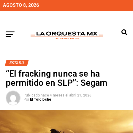
AGOSTO 8, 2026
ESTADO
“El fracking nunca se ha
permitido en SLP”: Segam
Publicado hace
4 meses
el
abril 21, 2026
Por
El Tololoche