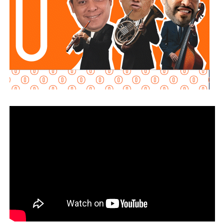
contacto con
Juan Antonio Villa Gutiérrez
, comisario de la
Secretaría de Seguridad Pública y
Protección Ciudadana Municipal (SSPC)
, ni con el
alcalde Enrique Galindo Ceballos
, sobre este caso.
La titular de la
FGESLP
sostuvo que el escrutinio sobre la
actuación policial es de interés público. “A todo el mundo
nos conviene saber qué está haciendo nuestro policía”,
afirmó.
García Cázares
llamó a la ciudadanía a denunciar
cualquier conducta irregular y aclaró que el llamado no se