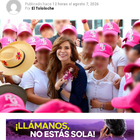
Publicado hace
12 horas
el
agosto 7, 2026
SIGUIENTE
Por
El Tololoche
Ricardo Gallardo fortalece coordinación con Alianza
Empresarial
NO TE PIERDAS
Gobierno fortalece marcas locales con “Hecho en
San Luis Potosí”