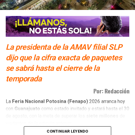
comenzar de nuevo
. Entre aplausos, sonrisas y palabras
de aliento, quedó presente la importancia de acompañar
los procesos de reinserción con
empatía, oportunidades
y confianza
en que, aun después de los momentos más
difíciles, siempre es posible encontrar un nuevo camino.
También lee:
Congreso faculta a Sedeco para capacitar
La presidenta de la AMAV filial SLP
comercios contra billetes falsos
dijo que la cifra exacta de paquetes
se sabrá hasta el cierre de la
temporada
Por: Redacción
La
Feria Nacional Potosina (Fenapo)
2026 arranca hoy
con
Guanajuato
como estado invitado y estará hasta el 30
de agosto, con la meta de superar los
siete millones
de
visitantes de la edición anterior.
CONTINUAR LEYENDO