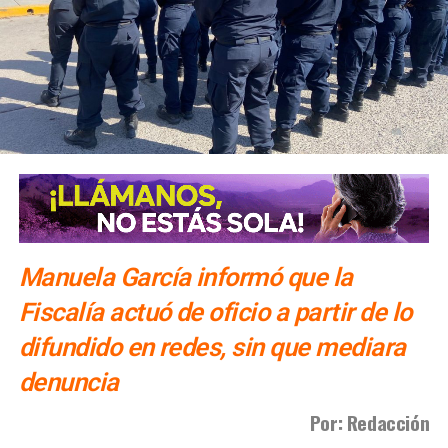
las agencias solo se conocerá al cierre de la temporada,
dijo Alonso.
También lee:
Gallardo arranca operativo de seguridad para
Fenapo 2026
Manuela García informó que la
Fiscalía actuó de oficio a partir de lo
difundido en redes, sin que mediara
denuncia
Por: Redacción