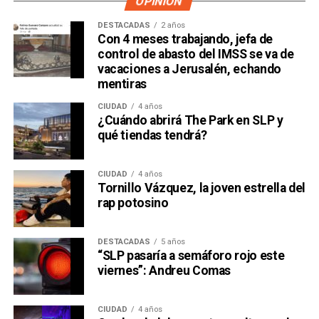
OPINIÓN
DESTACADAS
2 años
Con 4 meses trabajando, jefa de
control de abasto del IMSS se va de
vacaciones a Jerusalén, echando
mentiras
CIUDAD
4 años
¿Cuándo abrirá The Park en SLP y
qué tiendas tendrá?
CIUDAD
4 años
Tornillo Vázquez, la joven estrella del
rap potosino
DESTACADAS
5 años
“SLP pasaría a semáforo rojo este
viernes”: Andreu Comas
CIUDAD
4 años