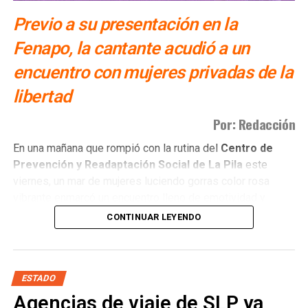
Previo a su presentación en la
Fenapo, la cantante acudió a un
encuentro con mujeres privadas de la
libertad
Por: Redacción
​En una mañana que rompió con la rutina del
Centro de
Prevención y Readaptación Social de La Pila
este
viernes, un mar de mujeres luciendo gorras color rosa
vibrante enmarcó un encuentro lleno de emotividad y
empatía.
CONTINUAR LEYENDO
El
gobernador del estado Ricardo Gallardo Cardona y
la senadora Ruth González Silva
, acompañados de una
invitada muy especial, la
cantante Gloria Trevi
, se
ESTADO
sentaron entre las mujeres para compartir sonrisas y
Agencias de viaje de SLP ya