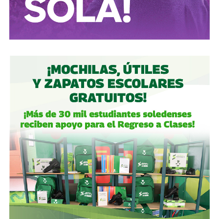
Autoridades:
hagan su trabajo, pero háganlo bien, y no
descuiden lo que hicieron antes por centrarse solo en
obras nuevas.
Gobierno estatal:
la obra municipal es para que las
personas se sientan más seguras entrando a un parque
bajo su cuidado, para evitar accidentes en una calle, de una
ciudad que también es parte del estado.
Gobierno municipal:
no se apresuren por hacer cosas
solo de cara a la contienda electoral, échenle ganas y
háganlas bien, respeten los tiempos, informen
oportunamente a los usuarios de las vialidades.
Ya aprovechando,
revisen las señales de tránsito de la
zona, que necesitan mantenimiento
, y luego dense una
vuelta por la ciudad:
hay banquetas que son
estacionamientos, hay ciclovías intransitables, hay
peatones en riesgo
porque los conductores no siguen el