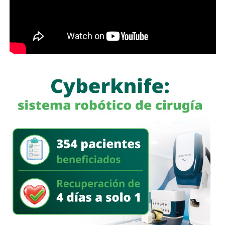
Las primeras quejas llegaron porque
no había señalética
para avisarle a los conductores que había una barda
en medio de la calle
, pero la mayoría de los que piden la
señal con el aviso son los mismos que, a propósito, no
ven las que sí están, esas que indican un máximo en la
velocidad, o
ser cortés con los peatones que intentan
cruzar
.
Señales faltan más, como una que indique para qué o
quién es el carril central de Chapultepec
, que en
realidad nadie lo sabe a ciencia cierta, otras en toda la
ciudad, las
que avisen que la ciclovía no es para que se
estacionen autos de los negocios de Carranza o
Himno Nacional
.
La Avenida Chapultepec tiene varias señales que indican
que el
límite de velocidad es de 50 km/h
, algunas casi
borradas -ahí te encargo, Ayuntamiento- pero en los