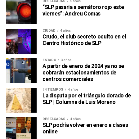
DESTACADAS
5 años
“SLP pasaría a semáforo rojo este
viernes”: Andreu Comas
CIUDAD
4 años
Crudo, el club secreto oculto en el
Centro Histórico de SLP
ESTADO
3 años
A partir de enero de 2024 ya no se
cobrarán estacionamientos de
centros comerciales
#4 TIEMPOS
4 años
La disputa por el triángulo dorado de
SLP | Columna de Luis Moreno
DESTACADAS
4 años
SLP podría volver en enero a clases
online