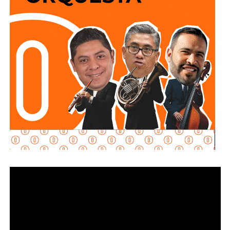
No soy un experto en ingeniería urbana, por lo que no
pretendo entrar en detalles técnicos de si está bien o mal
hecho, por eso me centro en los
debates que quieren
forzar las páginas de Facebook
que se llaman medios
de prensa.
Pocas veces he visto medios cuestionar la constante
construcción de estructura cochista que lejos de mejorar la
movilidad, como dicen los boletines oficiales, tienden
solamente a
favorecer la velocidad
.
¿Quién se acuerda de los peatones? ¿Quién piensa
en el que quiere cruzar la calle sin tener que subirse
a un gigante de hierro de más de 6 metros de altura?
Antes de que lo invada un pensamiento clasista,
whitexican o retrógrado y termine llamando “pobre” al que
camina, tómese los 30 minutos que tarda en cada
semáforo para respirar y léame con la mente un poco
menos cerrada.