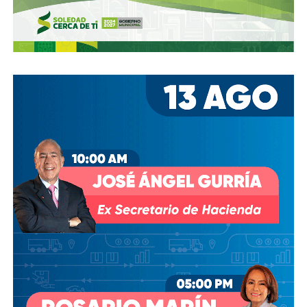
reglamento.
En pocas palabras,
bajemos todos la velocidad… en
todo, hay topes
.
También lee:
Arrancó la carrera, todos la van perdiendo |
Columna de Haniel Valdés