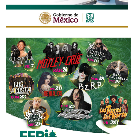
videos que circularon de autos voladores,
en ninguno de
los casos, la velocidad del vehículo estaba por debajo
del límite permitido
.
Sí hubo un fallo grande por parte de las
autoridades
viales municipales que no anunciaron a tiempo el tope
y no colocaron la señal hasta que ya estaba listo el muro
de los tormentos.
Sigue existiendo tardanza por parte de estas mismas
autoridades para
repintar o rescatar las señales que