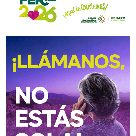
no solo ahí, sino en toda la ciudad, están mal pintadas,
opacas, mal colocadas o tapadas por árboles
.
Los medios que
compartieron videos, que criticaron al
gobierno municipal, que incitaron al odio de
conductores hacia peatones
(como si eso no fuera pan
de cada día), ¿por qué no acompañaron sus post con un
“circule con cuidado”, “cumpla con lo establecido”,
“respete al peatón”?
A mis colegas de los medios: falta para el 2027, no
empecemos desde ya a
querer caerle mejor al que
todavía no saben si va a seguir en el poder
, hagamos
periodismo útil, no crítica en busca de likes.
Conductores:
respeten al peatón.
Peatones:
no usen el
móvil mientras cruzan las calles, ni intenten ganarle al
semáforo.
Ciclistas:
hay solo 3 ciclovías, pero usémoslas
correctamente.