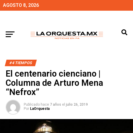
AGOSTO 8, 2026
#4 TIEMPOS
El centenario cienciano |
Columna de Arturo Mena
“Nefrox”
Publicado hace
7 años
el
julio 26, 2019
Por
LaOrquesta