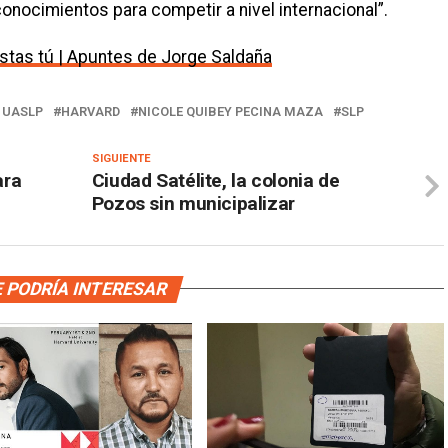
nocimientos para competir a nivel internacional”.
tas tú | Apuntes de Jorge Saldaña
 UASLP
HARVARD
NICOLE QUIBEY PECINA MAZA
SLP
SIGUIENTE
ara
Ciudad Satélite, la colonia de
Pozos sin municipalizar
 PODRÍA INTERESAR