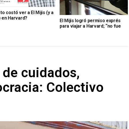
o costó ver a El Mijis (y a
) en Harvard?
El Mijis logró permiso exprés
para viajar a Harvard; “no fue
privilegio”, dice
l de cuidados,
ocracia: Colectivo