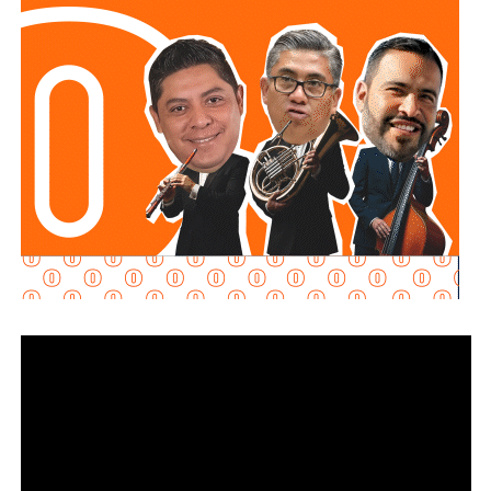
inversión permitirá reducir riesgos para el personal
operativo, atender con mayor rapidez situaciones de
emergencia y garantizar más seguridad y tranquilidad a las
familias potosinas.
Ricardo Gallardo reconoció la labor de la Secretaría de la
Defensa Nacional mediante la aplicación del Plan DN-III-E,
así como el trabajo del Heroico Cuerpo de Bomberos y de
las agrupaciones de salvamento y rescate, cuyos
integrantes, dijo, son auténticos héroes que protegen
diariamente la vida, la integridad y el patrimonio de la
población.