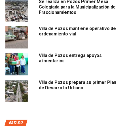
Se realiza en Pozos Primer Mesa
autoridad encargada de la preparación, desarrollo y
Colegiada para la Municipalización de
vigilancia de este ejercicio, llevó a cabo el pasado 9 de
Fraccionamientos
agosto mesas de trabajo, con la participación de
consejerías, autoridades estatales, municipales,
Villa de Pozos mantiene operativo de
organismos autónomos, instituciones educativas de nivel
ordenamiento vial
superior, organizaciones de la sociedad civil y
agrupaciones políticas estatales.
Villa de Pozos entrega apoyos
El Consejero Electoral, Gerardo Lomelí Rodríguez,
alimentarios
explicó que con los resultados de la mesas de trabajo,
se obtuvieron elementos para la elaboración de la
pregunta, garantizando que ésta sea sencilla, clara y
Villa de Pozos prepara su primer Plan
precisa, orientada y cercana a la ciudadanía, evitando un
de Desarrollo Urbano
lenguaje técnico, sin exceso de información para que la
formulación no fuera extensa, suprimiendo
el nombre de
la autoridad solicitante, incluyendo las palabras Villa
de Pozos y evitando connotaciones políticas
ESTADO