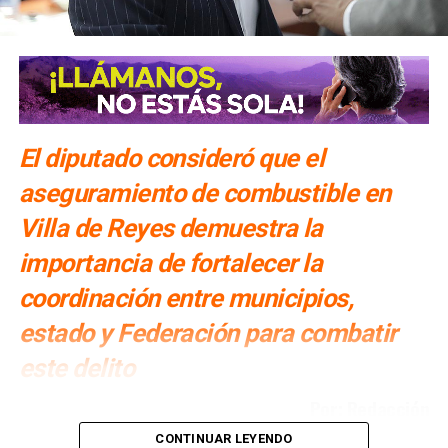
que Villa de Pozos sea un municipio?”, resaltó que este
mecanismo de participación fortalece la democracia.
El día 16 de agosto de 2023 a las 17:00 horas, de forma
presencial en las instalaciones del CEEPAC se realizará el
segundo foro que se denomina “
El plebiscito,
El diputado consideró que el
mecanismo de participación ciudadana”
para propiciar
una participación informada en la ciudadanía.
aseguramiento de combustible en
Villa de Reyes demuestra la
importancia de fortalecer la
También lee:
Villa de Pozos no estaría interesado en
adherirse a Interapas: Gallardo
coordinación entre municipios,
estado y Federación para combatir
ARTÍCULOS RELACIONADOS:
CEEPAC
GERARDO LOMELÍ RODRÍGUEZ
VILLA DE POZOS
este delito
SIGUIENTE
Por: Redacción
Egresada de la UASLP estudiará un certificado en
Inmunología y Genética en Harvard
CONTINUAR LEYENDO
Cuauhtli Badillo Moreno
, presidente de la Comisión de