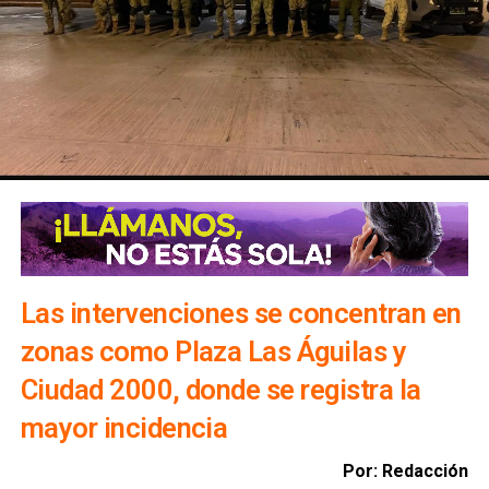
ese sentido, adelantó que el tema deberá abordarse
durante la próxima reunión del Consejo Estatal de
Seguridad.
Las intervenciones se concentran en
El diputado afirmó que
los gobiernos municipales
desempeñan un papel clave en la detección de
zonas como Plaza Las Águilas y
actividades ilícitas
, ya que son las autoridades más
Ciudad 2000, donde se registra la
cercanas a las comunidades y pueden identificar
movimientos fuera de lo habitual para reportarlos
mayor incidencia
oportunamente.
Por: Redacción
Asimismo, reconoció el trabajo de inteligencia e