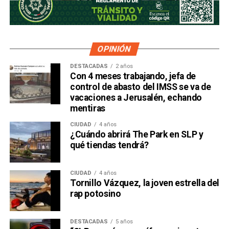
OPINIÓN
DESTACADAS
2 años
Con 4 meses trabajando, jefa de
control de abasto del IMSS se va de
vacaciones a Jerusalén, echando
mentiras
CIUDAD
4 años
¿Cuándo abrirá The Park en SLP y
qué tiendas tendrá?
CIUDAD
4 años
Tornillo Vázquez, la joven estrella del
rap potosino
DESTACADAS
5 años