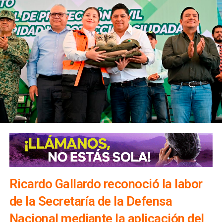
Ciudad 2000
, donde se registra la mayor incidencia de este tipo de
reuniones, por lo que se realiza el despliegue de
operativos para evitar que los eventos se lleven a cabo y
así prevenir situaciones que puedan poner en riesgo a la
población.
Valdivia Carranza recordó que los bailes callejeros no
están permitidos debido a que carecen de controles de
Ricardo Gallardo reconoció la labor
organización y medidas de seguridad, además de ser
de la Secretaría de la Defensa
considerados un factor que puede propiciar actos de
violencia, y exhortó a quienes deseen realizar este tipo de
Nacional mediante la aplicación del