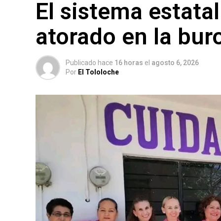
El sistema estata
atorado en la bur
Publicado hace
16 horas
el
agosto 6, 2026
Por
El Tololoche