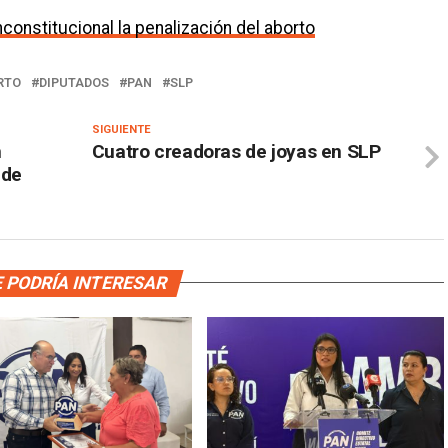
constitucional la penalización del aborto
RTO
DIPUTADOS
PAN
SLP
SIGUIENTE
n
Cuatro creadoras de joyas en SLP
 de
 PODRÍA INTERESAR