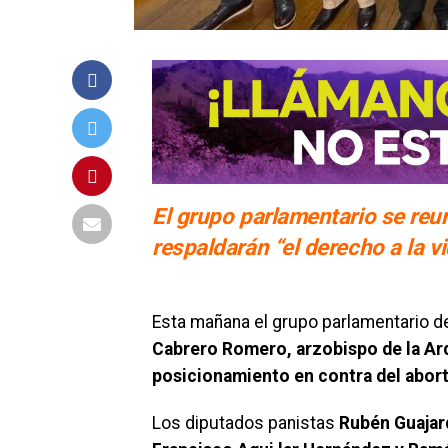
El grupo parlamentario se reun
respaldarán “el derecho a la v
Esta mañana el grupo parlamentario d
Cabrero Romero, arzobispo de la Arq
posicionamiento en contra del abor
Los diputados panistas
Rubén Guajard