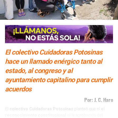
El colectivo Cuidadoras Potosinas
hace un llamado enérgico tanto al
estado, al congreso y al
ayuntamiento capitalino para cumplir
acuerdos
Por: J. C. Haro
El
colectivo Cuidadoras Potosinas
planteó que ni el
reconocimiento
constitucional
ni la aprobación del