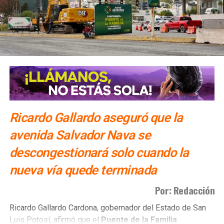
cumpla con el
Sistema Municipal de Cuidados
“.
Ricardo Gallardo aseguró que la
avenida Salvador Nava se
descongestionará solo cuando la
nueva vía quede terminada
Por: Redacción
El colectivo además sostiene que la lucha por el
sistema
Ricardo Gallardo Cardona, gobernador del Estado de San
de cuidados
no beneficia únicamente a su organización,
Luis Potosí, afirmó que el
Puente de la Familia