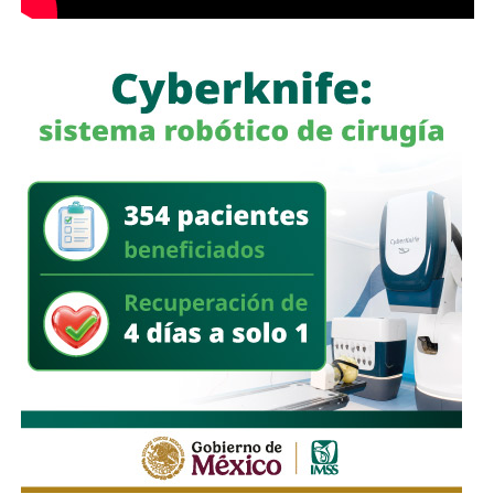
La
Fenapo 2026
proyecta una afluencia superior a los
siete millones
de visitantes, según el
Gobierno del
Estado de San Luis Potosí
.
También lee:
SLP cerró 2025 con 369 homicidios, el
menor registro en diez años