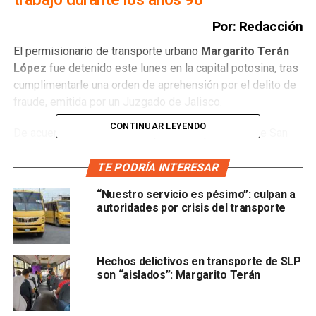
Por: Redacción
El permisionario de transporte urbano
Margarito Terán
López
fue detenido este lunes en la capital potosina, tras
cumplimentarle una orden de aprehensión por el delito de
fraude, emitida por un Juzgado de Jalisco.
CONTINUAR LEYENDO
De acuerdo con información publicada por El Sol de San
Luis, el
Juez Segundo en materia penal
de Puente
Grande libró el mandato de captura, y durante el fin de
TE PODRÍA INTERESAR
semana policías jaliscienses se trasladaron a la capital
“Nuestro servicio es pésimo”: culpan a
potosina para detener a Terán López.
autoridades por crisis del transporte
De acuerdo con la denuncia en el oficio 405/2008, el
permisionario defraudó a la empresa
“Weeb de México”
Hechos delictivos en transporte de SLP
son “aislados”: Margarito Terán