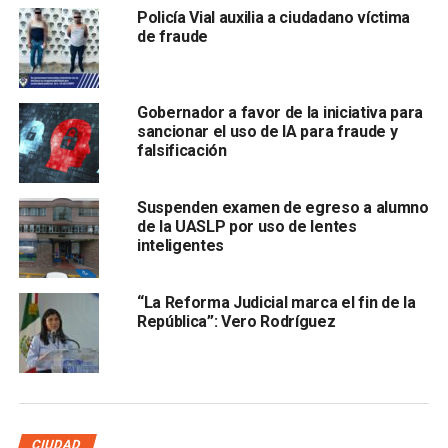
Policía Vial auxilia a ciudadano víctima
de fraude
, donde habría laborado en los años 90. A Terán López se
Gobernador a favor de la iniciativa para
le acusa de hacer fraudes como prestanombres.
sancionar el uso de IA para fraude y
falsificación
Posteriormente, habría embargado a la empresa
adjudicándose maquinaria de troquelado y tambores, y
Suspenden examen de egreso a alumno
toda la producción de la compañía habría ido a parar a sus
de la UASLP por uso de lentes
bolsillos, de acuerdo con el abogado acusador en este
inteligentes
caso.
“La Reforma Judicial marca el fin de la
También te puede interesar:
Operativo Mochila sigue
República”: Vero Rodríguez
vigente en Soledad, es aleatorio dice director
ARTÍCULOS RELACIONADOS:
FRAUDE
MARGARITO TERÁN
WEEB DE MÉXICO
SIGUIENTE
CIUDAD