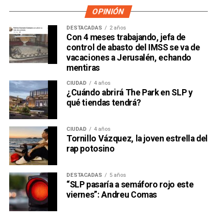
OPINIÓN
DESTACADAS
2 años
Con 4 meses trabajando, jefa de
control de abasto del IMSS se va de
vacaciones a Jerusalén, echando
mentiras
CIUDAD
4 años
¿Cuándo abrirá The Park en SLP y
qué tiendas tendrá?
CIUDAD
4 años
Tornillo Vázquez, la joven estrella del
rap potosino
DESTACADAS
5 años
“SLP pasaría a semáforo rojo este
viernes”: Andreu Comas