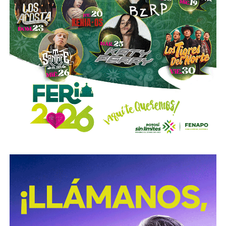
Emilio Azcárraga tiene el poder de decisión
,
el mismo
financiero que reparte el control de El Realito con los
dos hombres más poderosos de Televisa está, al
mismo tiempo, camino a convertirse en el mayor
dueño accionario de la propia televisora.
David Martínez es apodado coloquialmente como “
El
Fantasma de Wall Street
”, y ha adquirido un poder