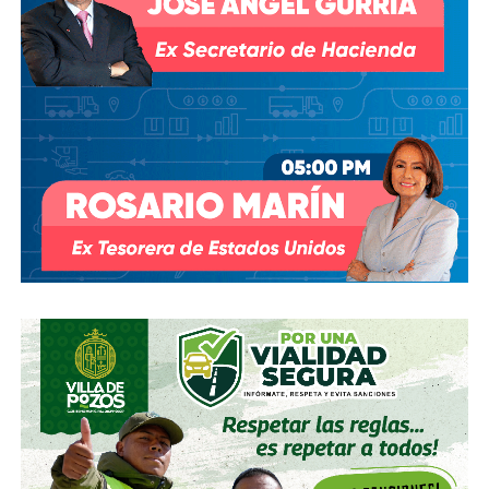
presidente
Andrés Manuel López Obrador
respondió a
una petición del gobernador Ricardo Gallardo Cardona con
un “a lo mejor se lo cambiamos” que no derivó en ningún
trámite documentado; y desde 2025, la Comisión Nacional
del Agua asegura estar “evaluando” el retiro de la
concesión, hasta el momento, sin resolución.
También lee:
Diputada pide poner un alto a la empresa de
El Realito