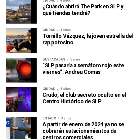
CIUDAD
4 años
¿Cuándo abrirá The Park en SLP y
qué tiendas tendrá?
CIUDAD
4 años
Tornillo Vázquez, la joven estrella del
rap potosino
DESTACADAS
5 años
“SLP pasaría a semáforo rojo este
viernes”: Andreu Comas
CIUDAD
4 años
Crudo, el club secreto oculto en el
Centro Histórico de SLP
ESTADO
3 años
A partir de enero de 2024 ya no se
cobrarán estacionamientos de
centros comerciales