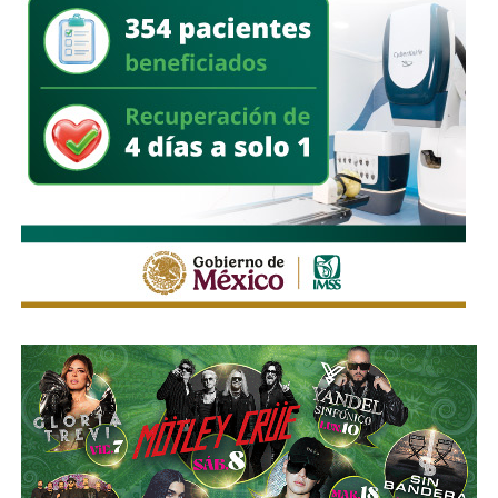
pues desde octubre de 2024 (justo unos días antes del
cambio en la presidencia) el oriundo de Monterrey
ha
comprado, además, acciones de la propia Televisa
.
Empezó con 7.8%, lo que lo volvió su tercer mayor
accionista; y hace unas semanas, se acabó se consolidar.
El pasado mes de junio, como parte de un aumento de
capital de alrededor de 7 mil millones de pesos aprobado
por los accionistas de Televisa, la empresa informó que l
a
participación de Martínez podría llegar a 22.3% una
vez se conviertan las obligaciones que compró, lo
que lo convertiría en el mayor accionista individual de
la compañía.
Esa conversión todavía no ocurre: se proyecta para 2027.
Azcárraga ha reducido considerablemente sus acciones
de la compañía, aunque conserva (vía un fideicomiso
familiar y una clase especial de acciones) el control formal
del voto de la empresa, independientemente de cuánto
capital tenga cada quien. En resumidas cuentas, aunque