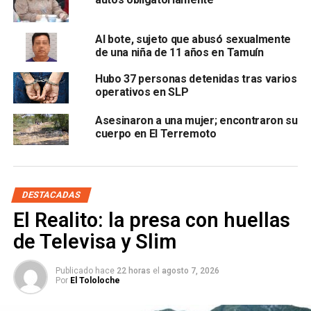
Al bote, sujeto que abusó sexualmente
de una niña de 11 años en Tamuín
Hubo 37 personas detenidas tras varios
operativos en SLP
de haber recibido la denuncia correspondiente.
Asesinaron a una mujer; encontraron su
También, indicaron que durante los patrullajes,
12
cuerpo en El Terremoto
presuntos delincuentes fueron puestos a disposición
de un agente del Ministerio Público
por el delito de
robo de vehículo o motocicleta.
DESTACADAS
Además, lograron el aseguramiento de 48 gramos de
El Realito: la presa con huellas
cristal, 117 gramos marihuana, dos armas cortas, un arma
de Televisa y Slim
de manufactura casera, 20 cartuchos útiles, un cargador y
siete armas punzocortantes.
Publicado hace
22 horas
el
agosto 7, 2026
Por
El Tololoche