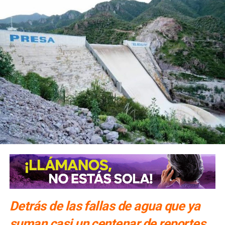
También lee:
Posible avistamiento de un puma en Morales
prende la alerta en SLP
ARTÍCULOS RELACIONADOS:
COCAÍNA
DETENIDO EN SOLEDAD
SEGURIDAD SLP
SIGUIENTE
(VIDEO) Diputado Verde acusa desvío de recursos en
la SSPE en SLP
NO TE PIERDAS
Posible avistamiento de un puma en Morales prende
la alerta en SLP
Detrás de las fallas de agua que ya
suman casi un centenar de reportes