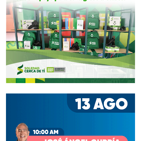
y jul. 2021; Folleto Informativo Definitivo, Bolsa Mexicana
de Valores, may. 2021).
Si bien todos estos empresarios se han aliado en otras
ocasiones (
en 2017 ganaron la licitación para construir
el ahora cancelado Aeropuerto de Texcoco
),
cuando
se otorgó la concesión para la administración de El
Realito, ni Slim ni Martínez ni los copresidentes de
Televisa tenían sus actuales injerencias en Aquos
, por
lo que se podría decir que ésta fue heredada, y acabó
dejando el control de la presa en las manos de cuatro de
los hombres más poderosos del país.
Desde entonces,
al menos tres intentos de rescindir o
modificar el contrato se han hecho sin haber
prosperado
: en agosto de 2018, la Comisión Estatal del
Agua abrió un expediente que no avanzó pese a 350 mil
afectados y una queja de oficio de la Comisión Estatal de
Derechos Humanos; en abril de 2023, el entonces