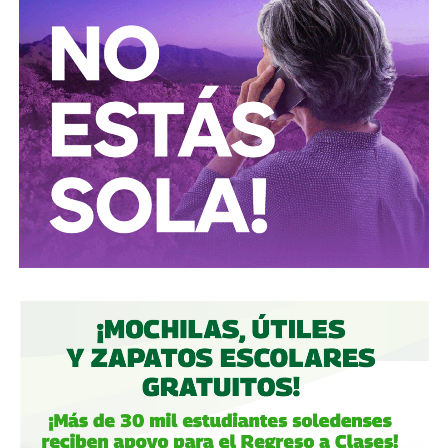
inmenso en Latinoamérica, especialmente en Argentina,
donde ha servido como negociador para la deuda nacional
y en 2017, fue considerado por Forbes como el hombre
más rico de dicho país. El regiomontano tiene un historial
documentado de tomar control de empresas en
dificultades financieras a partir de deuda: lo hizo con la
textilera CYDSA en los años 90, con la vidriera Vitro entre
2009 y 2012, y con las ya mencionadas Empresas ICA
desde 2016.
Algo similar realizó en 2020 con
Grupo Aeroportuario
del Centro Norte
(OMA), el operador de, entre otros, el
Aeropuerto Ponciano Arriaga de la capital potosina.
Fintech compró primero acciones especiales que
garantizaban el control de la aeroportuaria y luego
concretó una oferta pública con la que en julio de 2021,
alcanzó el 30.1% de participación económica, suficiente
para mantener el control hasta que lo vendieron a la
francesa Vinci Airports en 2022 (El Economista, dic. 2020