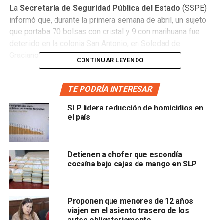
La
Secretaría de Seguridad Pública del Estado
(SSPE)
informó que, durante la primera semana de abril, un sujeto
que portaba 70 bolsas con cristal y 9 con marihuana fue
detenido en la colonia San Antonio, en Soledad de
Graciano Sánchez.
CONTINUAR LEYENDO
La secretaría también dio a conocer que
del 30 de marzo
al 5 de abril fueron recuperados 32 vehículos con
TE PODRÍA INTERESAR
reporte de robo,
de los cuales siete son motocicletas,
SLP lidera reducción de homicidios en
mientras que los restantes corresponden a automóviles
el país
particulares, camionetas y unidades de transporte de
carga.
Detienen a chofer que escondía
Las autoridades indicaron que en varios de los casos, las
cocaína bajo cajas de mango en SLP
unidades robadas fueron detectadas mediante el sistema
de videovigilancia y
16 fueron ubicadas dentro de las
primeras 48 horas
Proponen que menores de 12 años
viajen en el asiento trasero de los
autos obligatoriamente