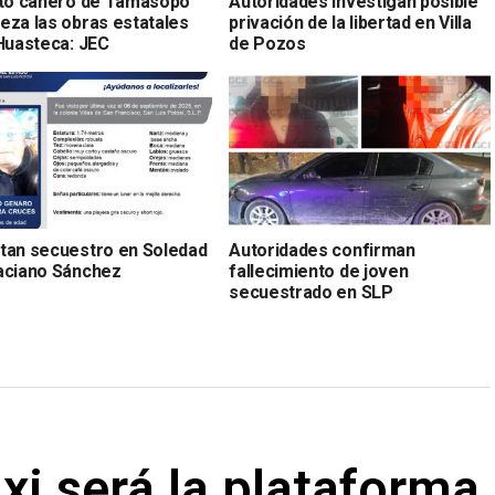
ito cañero de Tamasopo
Autoridades investigan posible
eza las obras estatales
privación de la libertad en Villa
 Huasteca: JEC
de Pozos
tan secuestro en Soledad
Autoridades confirman
aciano Sánchez
fallecimiento de joven
secuestrado en SLP
axi será la plataforma