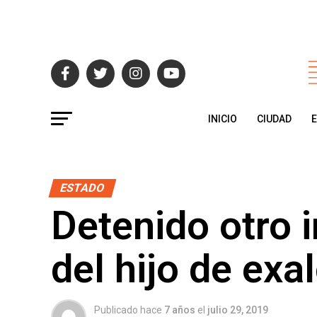
INICIO
CIUDAD
ESTADO
Detenido otro 
del hijo de exa
Publicado hace
7 años
el
julio 29, 2019