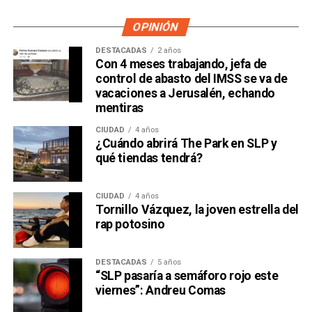
OPINIÓN
DESTACADAS
2 años
Con 4 meses trabajando, jefa de
control de abasto del IMSS se va de
vacaciones a Jerusalén, echando
mentiras
CIUDAD
4 años
¿Cuándo abrirá The Park en SLP y
qué tiendas tendrá?
CIUDAD
4 años
Tornillo Vázquez, la joven estrella del
rap potosino
DESTACADAS
5 años
“SLP pasaría a semáforo rojo este
viernes”: Andreu Comas