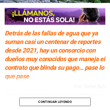
También lee:
CURP biométrica podría apoyar en la
búsqueda de personas desaparecidas: José Luis
Fernández
Detrás de las fallas de agua que ya
ARTÍCULOS RELACIONADOS:
DESAPARECIDA
FGESLP
FISCALÍA
MADRE
ZACATECAS
suman casi un centenar de reportes
SIGUIENTE
desde 2021, hay un consorcio con
Gallardo estudia reactivar FIDECO
dueños muy conocidos que maneja el
NO TE PIERDAS
Último día para entregar documentos a la
contrato que blinda su pago… pase lo
Universidad Rosario Castellanos en SLP
que pase
Por: Carlos Ruíz
Están bien documentados los numerosos problemas que
ha tenido San Luis Potosí con la Presa El Realito, un
CONTINUAR LEYENDO
proyecto diseñado para surtir de agua a alrededor de 46