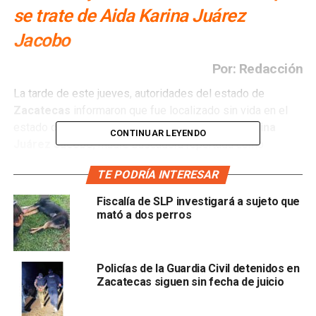
se trate de Aida Karina Juárez
Jacobo
Por: Redacción
La tarde de este jueves, autoridades del estado de
Zacatecas
informaron que fue localizado sin vida en el
estado de
San Luis Potosí
el cuerpo de
Aida Karina
CONTINUAR LEYENDO
Juárez Jacobo
, madre buscadora reportada como
desaparecida desde el pasado
martes 26 de agosto
.
TE PODRÍA INTERESAR
Aida Karina fue vista por última vez en el municipio de
Fiscalía de SLP investigará a sujeto que
Guadalupe, Zacatecas
, desde donde se desplazaba en
mató a dos perros
busca de su hija
Goretty Guadalupe Juárez Jacobo
, de
26 años, desaparecida desde junio.
Policías de la Guardia Civil detenidos en
El secretario general de Gobierno de Zacatecas,
Rodrigo
Zacatecas siguen sin fecha de juicio
Reyes Mugüerza
, declaró que ya fue detenido un
presunto responsable del caso, quien fue puesto a