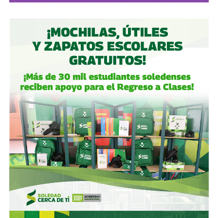
Aeropuerto Ponciano Arriaga de la capital potosina.
Fintech compró primero acciones especiales que
garantizaban el control de la aeroportuaria y luego
concretó una oferta pública con la que en julio de 2021,
alcanzó el 30.1% de participación económica, suficiente
para mantener el control hasta que lo vendieron a la
francesa Vinci Airports en 2022 (El Economista, dic. 2020
y jul. 2021; Folleto Informativo Definitivo, Bolsa Mexicana
de Valores, may. 2021).
Si bien todos estos empresarios se han aliado en otras
ocasiones (
en 2017 ganaron la licitación para construir
el ahora cancelado Aeropuerto de Texcoco
),
cuando
se otorgó la concesión para la administración de El
Realito, ni Slim ni Martínez ni los copresidentes de
Televisa tenían sus actuales injerencias en Aquos
, por
lo que se podría decir que ésta fue heredada, y acabó
dejando el control de la presa en las manos de cuatro de
los hombres más poderosos del país.