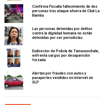
disposición de la
Fiscalía General de Justicia del
Confirma Fiscalía fallecimiento de dos
Estado
. Asimismo, indicó que las autoridades mantienen
personas tras ataque afuera de Club La
comunicación con instancias de
San Luis Potosí y
Bamba
federales
para el seguimiento de las investigaciones.
Las personas detenidas por delitos
Por su parte, la titular de la
Fiscalía General del Estado
contra la dignidad humana no están
de San Luis Potosí (FGE)
,
Manuela García Cázares
,
detenidas por ser periodistas
afirmó que el cuerpo localizado aún
no ha sido
identificado oficialmente
como el de Aida Karina Juárez
Exdirector de Policía de Tamazunchale,
Jacobo.
enfrenta cargos por desaparición
forzada
Alertan por fraudes con autos y
pasaportes vendidos en internet en
La funcionaria explicó que el cuerpo corresponde a una
SLP
mujer con impactos de arma de fuego