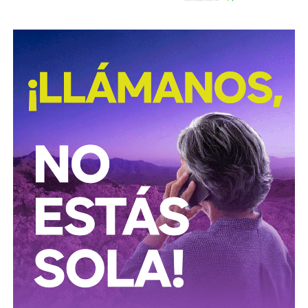
David Martínez es apodado coloquialmente como “
El
Fantasma de Wall Street
”, y ha adquirido un poder
inmenso en Latinoamérica, especialmente en Argentina,
donde ha servido como negociador para la deuda nacional
y en 2017, fue considerado por Forbes como el hombre
más rico de dicho país. El regiomontano tiene un historial
documentado de tomar control de empresas en
dificultades financieras a partir de deuda: lo hizo con la
textilera CYDSA en los años 90, con la vidriera Vitro entre
2009 y 2012, y con las ya mencionadas Empresas ICA
desde 2016.
Algo similar realizó en 2020 con
Grupo Aeroportuario
del Centro Norte
(OMA), el operador de, entre otros, el