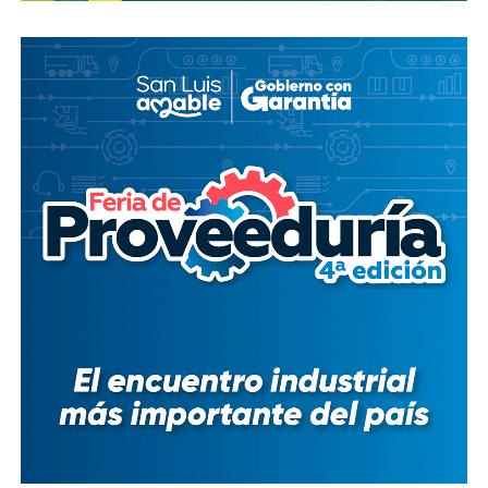
Desde entonces,
al menos tres intentos de rescindir o
modificar el contrato se han hecho sin haber
prosperado
: en agosto de 2018, la Comisión Estatal del
Agua abrió un expediente que no avanzó pese a 350 mil
afectados y una queja de oficio de la Comisión Estatal de
Derechos Humanos; en abril de 2023, el entonces
presidente
Andrés Manuel López Obrador
respondió a
una petición del gobernador Ricardo Gallardo Cardona con
un “a lo mejor se lo cambiamos” que no derivó en ningún
trámite documentado; y desde 2025, la Comisión Nacional
del Agua asegura estar “evaluando” el retiro de la
concesión, hasta el momento, sin resolución.
También lee:
Diputada pide poner un alto a la empresa de
El Realito